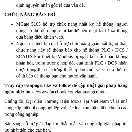
định nguyên nhân gốc rễ của vấn đề.
CHỨC NĂNG BẢO TRÌ
MGate 5103 hỗ trợ chức năng nhật ký hệ thống, người
dùng có thể dễ dàng xem lại dữ liệu nhật ký từ xa thông
qua bảng điều khiển web.
Ngoài ra thiết bị còn hỗ trợ chức năng giám sát trạng thái,
chức năng này sẽ thông báo cho hệ thống PLC / DCS /
SCADA khi thiết bị Modbus bị ngắt kết nối hoặc không
phản hồi, trong trường hợp đó, quá trình PLC / DCS nhận
được trạng thái của từng thiết bị đầu cuối và sau đó đưa ra
cảnh báo để thông báo cho người vận hành.
Truy cập Fanpage, like và follow để cập nhật giải pháp hằng
ngày nhé:
h
ttps://www.facebook.com/lammangcongn
...
Chúng tôi, Đại diện Thương Hiệu Moxa Tại Việt Nam và là nhà
cung cấp thiết bị công nghiệp với các loại cảm biến tiêu chuẩn cao
trong công nghiêp.
Sẵn sàng hỗ trợ giải đáp các thắc mắc và cung cấp giải pháp tối
ưu nhất đến cho các bạn.