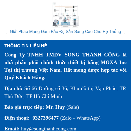
Giải Pháp Mạng Đảm Bảo Độ Sẵn Sàng Cao Cho Hệ Thống
Phẫu Thuật Robot
THÔNG TIN LIÊN HỆ
Công Ty TNHH TMDV SONG THÀNH CÔNG là
nhà phân phối chính thức thiết bị hãng MOXA Inc
Tại thị trường Việt Nam. Rất mong được hợp tác với
Quý Khách Hàng.
Địa chỉ:
Số 66 Đường số 36, Khu đô thị Vạn Phúc, TP.
Thủ Đức, TP Hồ Chí Minh
Báo giá trực tiếp:
Mr. Huy
(Sale)
Điện thoại:
0327396477
(Zalo - WhatsApp)
Email:
huy@songthanhcong.com