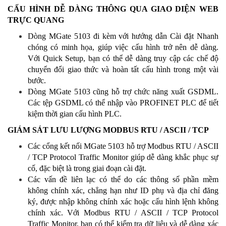
CẤU HÌNH DỄ DÀNG THÔNG QUA GIAO DIỆN WEB
TRỰC QUANG
Dòng MGate 5103 đi kèm với hướng dẫn Cài đặt Nhanh
chóng có minh họa, giúp việc cấu hình trở nên dễ dàng.
Với Quick Setup, bạn có thể dễ dàng truy cập các chế độ
chuyển đổi giao thức và hoàn tất cấu hình trong một vài
bước.
Dòng MGate 5103 cũng hỗ trợ chức năng xuất GSDML.
Các tệp GSDML có thể nhập vào PROFINET PLC để tiết
kiệm thời gian cấu hình PLC.
GIÁM SÁT LƯU LƯỢNG MODBUS RTU / ASCII / TCP
Các cổng kết nối MGate 5103 hỗ trợ Modbus RTU / ASCII
/ TCP Protocol Traffic Monitor giúp dễ dàng khắc phục sự
cố, đặc biệt là trong giai đoạn cài đặt.
Các vấn đề liên lạc có thể do các thông số phần mềm
không chính xác, chẳng hạn như ID phụ và địa chỉ đăng
ký, được nhập không chính xác hoặc cấu hình lệnh không
chính xác. Với Modbus RTU / ASCII / TCP Protocol
Traffic Monitor, bạn có thể kiểm tra dữ liệu và dễ dàng xác