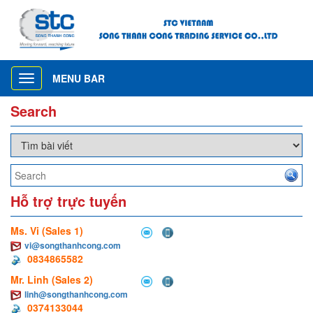
MENU BAR
Toggle
navigation
Search
Hỗ trợ trực tuyến
Ms. Vi (Sales 1)
vi@songthanhcong.com
0834865582
Mr. Linh (Sales 2)
linh@songthanhcong.com
0374133044