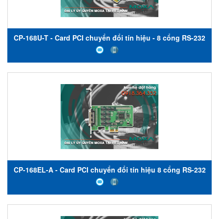
CP-168U-T - Card PCI chuyển đổi tín hiệu - 8 cổng RS-232
- nhiệt độ hoạt động -40 đến 85 ° C - Moxa Việt Nam
CP-168EL-A - Card PCI chuyển đổi tín hiệu 8 cổng RS-232
cấu hình thấp - Moxa Việt Nam