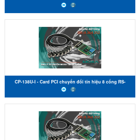
422/485 - cách ly quang học - nhiệt độ hoạt động từ -40
đến 85 ° C - Moxa Việt Nam
CP-138U-I - Card PCI chuyển đổi tín hiệu 8 cổng RS-
422/485 - cách ly quang học - nhiệt độ hoạt động từ 0
đến 55 ° C - Moxa Việt Nam