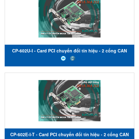
CP-602U-I - Card PCI chuyển đổi tín hiệu - 2 cổng CAN
bus có cách ly - nhiệt độ hoạt động từ 0 đến 55 ° C -
Moxa Việt Nam
CP-602E-I-T - Card PCI chuyển đổi tín hiệu - 2 cổng CAN