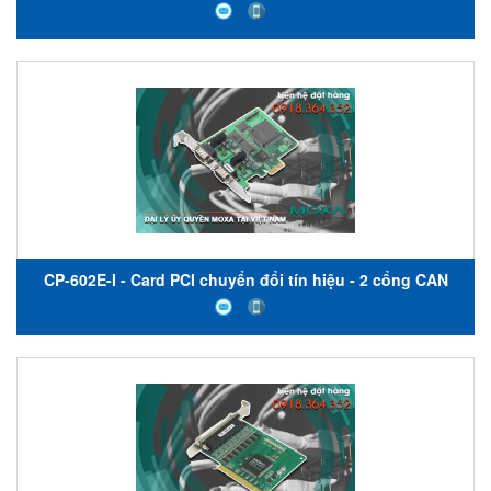
bus có cách ly - Nhiệt độ hoạt động từ -40 đến 85 ° C -
Moxa Việt Nam
CP-602E-I - Card PCI chuyển đổi tín hiệu - 2 cổng CAN
bus có cách ly - Nhiệt độ hoạt động từ 0 đến 55 ° C -
Moxa Việt Nam