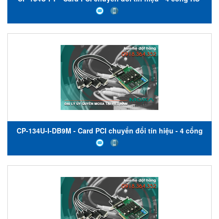
422/485 - cách ly quang học - nhiệt độ hoạt động -40 đến
85 ° C - Moxa Việt Nam
CP-134U-I-DB9M - Card PCI chuyển đổi tín hiệu - 4 cổng
RS-422/485 - cách ly quang học - nhiệt độ hoạt động từ 0
đến 55 ° C (bao gồm cáp đực DB9) - Moxa Việt Nam