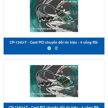
CP-134U-T - Card PCI chuyển đổi tín hiệu - 4 cổng RS-
422/485 - nhiệt độ hoạt động từ -40 đến 85 ° C- Moxa Việt
Nam
CP-134U-I-T - Card PCI chuyển đổi tín hiệu - 4 cổng RS-