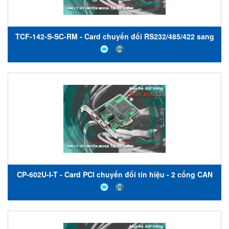
TCF-142-S-SC-RM - Card chuyển đổi RS232/485/422 sang
quang - Đa chế độ - Đầu nối SC - Moxa Việt Nam
CP-602U-I-T - Card PCI chuyển đổi tín hiệu - 2 cổng CAN
bus có cách ly - nhiệt độ hoạt động từ -40 đến 85 ° C -
Moxa Việt Nam