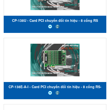
CP-138U - Card PCI chuyển đổi tín hiệu - 8 cổng RS
422/485 - nhiệt độ hoạt động từ 0 đến 55 ° C - Moxa Việt
Nam
CP-138E-A-I - Card PCI chuyển đổi tín hiệu - 8 cổng RS-
422/485 - Bảo vệ chống sét lan truyền 4 kV và cách ly
điện 2 kV - Moxa Việt Nam