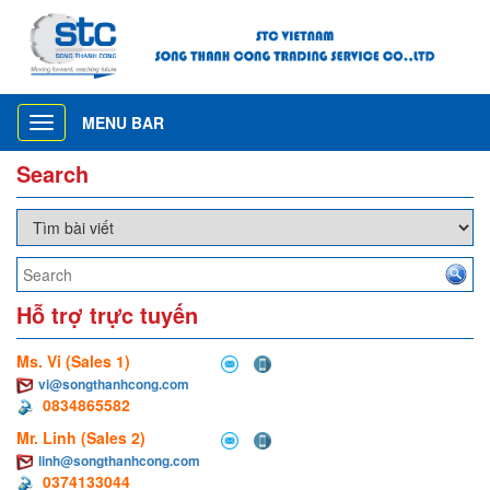
MENU BAR
Toggle
navigation
Search
Hỗ trợ trực tuyến
Ms. Vi (Sales 1)
vi@songthanhcong.com
0834865582
Mr. Linh (Sales 2)
linh@songthanhcong.com
0374133044