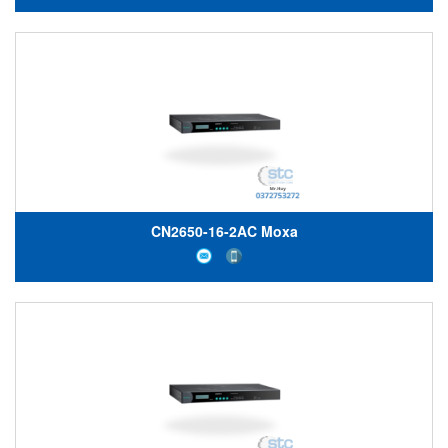
CN2650-16-2AC Moxa