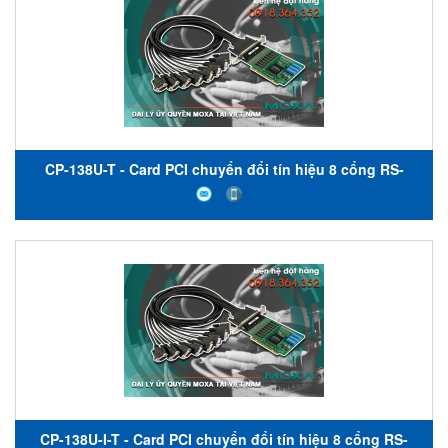
CP-138U-T - Card PCI chuyển đổi tín hiệu 8 cổng RS-
422/485 - nhiệt độ hoạt động từ -40 đến 85 ° C - Moxa
Việt Nam
CP-138U-I-T - Card PCI chuyển đổi tín hiệu 8 cổng RS-