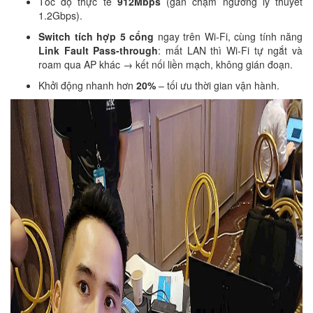
Tốc độ thực tế
912Mbps
(gần chạm ngưỡng lý thuyết
1.2Gbps).
Switch tích hợp 5 cổng
ngay trên Wi-Fi, cùng tính năng
Link Fault Pass-through
: mất LAN thì Wi-Fi tự ngắt và
roam qua AP khác → kết nối liền mạch, không gián đoạn.
Khởi động nhanh hơn
20%
– tối ưu thời gian vận hành.