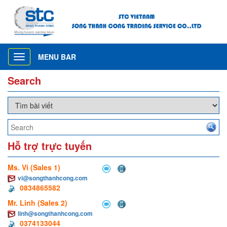
MENU BAR
Toggle
navigation
Search
Hỗ trợ trực tuyến
Ms. Vi (Sales 1)
vi@songthanhcong.com
0834865582
Mr. Linh (Sales 2)
linh@songthanhcong.com
0374133044