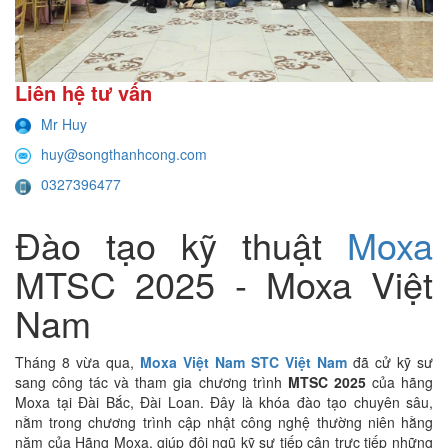
Liên hệ tư vấn
Mr Huy
huy@songthanhcong.com
0327396477
Đào tạo kỹ thuật
Moxa
MTSC 2025 - Moxa Việt
Nam
Tháng 8 vừa qua,
Moxa Việt Nam STC Việt Nam
đã cử kỹ sư
sang công tác và tham gia chương trình
MTSC 2025
của hãng
Moxa tại Đài Bắc, Đài Loan. Đây là khóa đào tạo chuyên sâu,
nằm trong chương trình cập nhật công nghệ thường niên hằng
năm của Hãng Moxa, giúp đội ngũ kỹ sư tiếp cận trực tiếp những