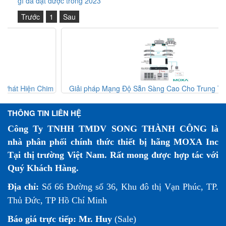
gì đã đạt được trong 2023
Trước
1
Sau
ho Trung Tâm Dữ Liệu
Giải pháp Đảm Bảo Vận Hành Mạng Ổn Đ
Lọc Protein Trong Ngành 
THÔNG TIN LIÊN HỆ
Công Ty TNHH TMDV SONG THÀNH CÔNG là
nhà phân phối chính thức thiết bị hãng MOXA Inc
Tại thị trường Việt Nam. Rất mong được hợp tác với
Quý Khách Hàng.
Địa chỉ:
Số 66 Đường số 36, Khu đô thị Vạn Phúc, TP.
Thủ Đức, TP Hồ Chí Minh
Báo giá trực tiếp:
Mr. Huy
(Sale)