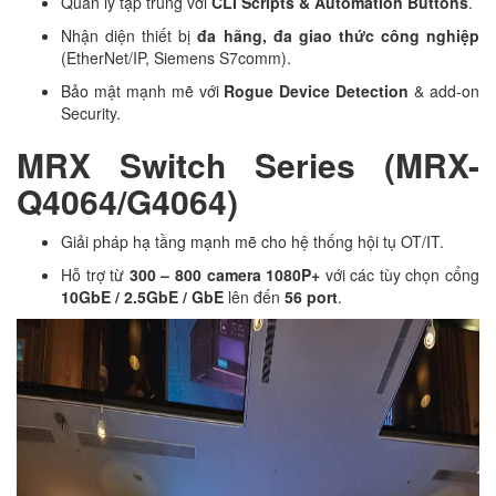
Quản lý tập trung với
CLI Scripts & Automation Buttons
.
Nhận diện thiết bị
đa hãng, đa giao thức công nghiệp
(EtherNet/IP, Siemens S7comm).
Bảo mật mạnh mẽ với
Rogue Device Detection
& add-on
Security.
MRX Switch Series (MRX-
Q4064/G4064)
Giải pháp hạ tầng mạnh mẽ cho hệ thống hội tụ OT/IT.
Hỗ trợ từ
300 – 800 camera 1080P+
với các tùy chọn cổng
10GbE / 2.5GbE / GbE
lên đến
56 port
.