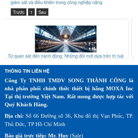
giám sát và điều khiển trong công nghiệp nặng
Trước
1
Sau
n trí tuệ
Giao thức vòng MRP (IEC 62439-2) – Giải pháp dự ph
đường sắt
mạng công nghiệp
THÔNG TIN LIÊN HỆ
Công Ty TNHH TMDV SONG THÀNH CÔNG là
nhà phân phối chính thức thiết bị hãng MOXA Inc
Tại thị trường Việt Nam. Rất mong được hợp tác với
Quý Khách Hàng.
Địa chỉ:
Số 66 Đường số 36, Khu đô thị Vạn Phúc, TP.
Thủ Đức, TP Hồ Chí Minh
Báo giá trực tiếp:
Mr. Huy
(Sale)