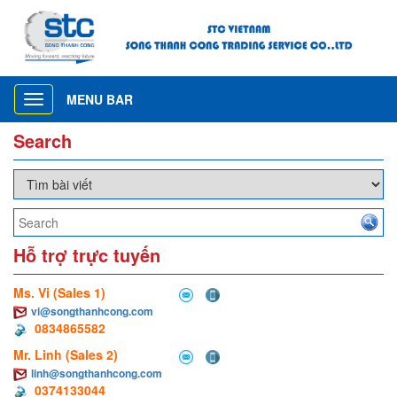
MENU BAR
Toggle
navigation
Search
Hỗ trợ trực tuyến
Ms. Vi (Sales 1)
vi@songthanhcong.com
0834865582
Mr. Linh (Sales 2)
linh@songthanhcong.com
0374133044