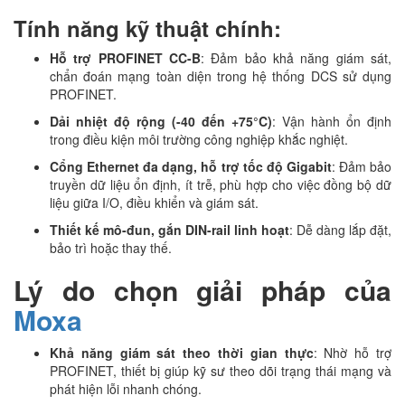
Tính năng kỹ thuật chính:
Hỗ trợ PROFINET CC-B
: Đảm bảo khả năng giám sát,
chẩn đoán mạng toàn diện trong hệ thống DCS sử dụng
PROFINET.
Dải nhiệt độ rộng (-40 đến +75°C)
: Vận hành ổn định
trong điều kiện môi trường công nghiệp khắc nghiệt.
Cổng Ethernet đa dạng, hỗ trợ tốc độ Gigabit
: Đảm bảo
truyền dữ liệu ổn định, ít trễ, phù hợp cho việc đồng bộ dữ
liệu giữa I/O, điều khiển và giám sát.
Thiết kế mô-đun, gắn DIN-rail linh hoạt
: Dễ dàng lắp đặt,
bảo trì hoặc thay thế.
Lý do chọn giải pháp của
Moxa
Khả năng giám sát theo thời gian thực
: Nhờ hỗ trợ
PROFINET, thiết bị giúp kỹ sư theo dõi trạng thái mạng và
phát hiện lỗi nhanh chóng.