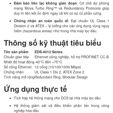
Đảm bảo liên lạc không gián đoạn
: Cơ chế dự phòng
mạng Moxa Turbo Ring™ và Redundancy Protocols giúp
duy trì liên kết ổn định ngay cả khi có sự cố phần cứng.
Chứng nhận an toàn quốc tế
: Đạt chuẩn UL Class 1
Division 2 và ATEX – lý tưởng cho các ứng dụng vùng nguy
hiểm (hazardous areas) như trong nhà máy lọc dầu.
Thông số kỹ thuật tiêu biểu
Tên sản phẩm
EDS-4012 Series
Chuẩn giao tiếp
Ethernet công nghiệp, hỗ trợ PROFINET CC-B
Nhiệt độ hoạt động
-40°C đến +75°C
Số cổng Ethernet
12 cổng (10/100/1000 Mbps)
Chứng nhận
UL Class 1 Div 2, ATEX Zone 2
Tính năng mở rộng
Redundant Ring, Modular Design
Ứng dụng thực tế
Tích hợp hệ thống mạng cho DCS tại nhà máy lọc dầu
Hệ thống giám sát và điều khiển phân tán trong công
nghiệp hóa dầu