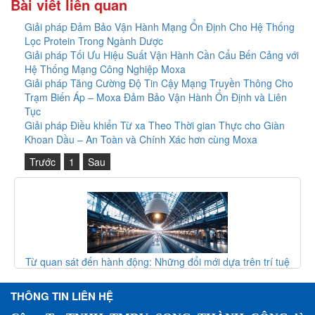
Bài viết liên quan
Giải pháp Đảm Bảo Vận Hành Mạng Ổn Định Cho Hệ Thống
Lọc Protein Trong Ngành Dược
Giải pháp Tối Ưu Hiệu Suất Vận Hành Cần Cẩu Bến Cảng với
Hệ Thống Mạng Công Nghiệp Moxa
Giải pháp Tăng Cường Độ Tin Cậy Mạng Truyền Thông Cho
Trạm Biến Áp – Moxa Đảm Bảo Vận Hành Ổn Định và Liên
Tục
Giải pháp Điều khiển Từ xa Theo Thời gian Thực cho Giàn
Khoan Dầu – An Toàn và Chính Xác hơn cùng Moxa
Trước
1
Sau
i mới dựa trên trí tuệ
Giao thức vòng MRP (IEC 62439-2) – Gi
era giám sát đường sắt
mạng công nghiệp
THÔNG TIN LIÊN HỆ