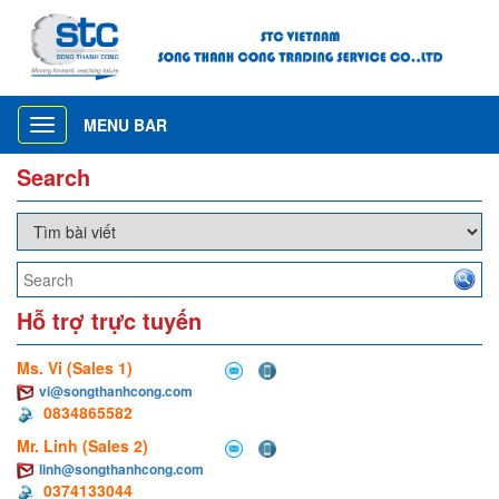
MENU BAR
Toggle
navigation
Search
Hỗ trợ trực tuyến
Ms. Vi (Sales 1)
vi@songthanhcong.com
0834865582
Mr. Linh (Sales 2)
linh@songthanhcong.com
0374133044