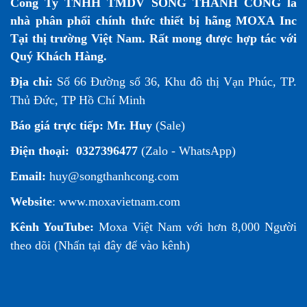
Công Ty TNHH TMDV SONG THÀNH CÔNG là
nhà phân phối chính thức thiết bị hãng MOXA Inc
Tại thị trường Việt Nam. Rất mong được hợp tác với
Quý Khách Hàng.
Địa chỉ:
Số 66 Đường số 36, Khu đô thị Vạn Phúc, TP.
Thủ Đức, TP Hồ Chí Minh
Báo giá trực tiếp:
Mr. Huy
(Sale)
Điện thoại:
0327396477
(Zalo - WhatsApp)
Email:
huy@songthanhcong.com
Website
:
www.moxavietnam.com
Kênh YouTube:
Moxa Việt Nam
với hơn 8,000 Người
theo dõi (
Nhấn tại đây để vào kênh
)