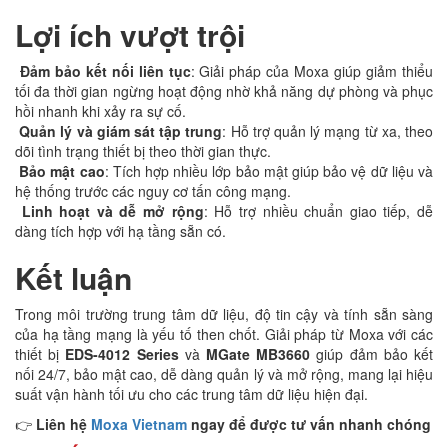
Lợi ích vượt trội
Đảm bảo kết nối liên tục
: Giải pháp của Moxa giúp giảm thiểu
tối đa thời gian ngừng hoạt động nhờ khả năng dự phòng và phục
hồi nhanh khi xảy ra sự cố.
Quản lý và giám sát tập trung
: Hỗ trợ quản lý mạng từ xa, theo
dõi tình trạng thiết bị theo thời gian thực.
Bảo mật cao
: Tích hợp nhiều lớp bảo mật giúp bảo vệ dữ liệu và
hệ thống trước các nguy cơ tấn công mạng.
Linh hoạt và dễ mở rộng
: Hỗ trợ nhiều chuẩn giao tiếp, dễ
dàng tích hợp với hạ tầng sẵn có.
Kết luận
Trong môi trường trung tâm dữ liệu, độ tin cậy và tính sẵn sàng
của hạ tầng mạng là yếu tố then chốt. Giải pháp từ Moxa với các
thiết bị
EDS-4012 Series
và
MGate MB3660
giúp đảm bảo kết
nối 24/7, bảo mật cao, dễ dàng quản lý và mở rộng, mang lại hiệu
suất vận hành tối ưu cho các trung tâm dữ liệu hiện đại.
👉
Liên hệ
Moxa Vietnam
ngay để được tư vấn nhanh chóng