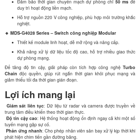
Đảm bảo thời gian chuyển mạch dự phòng chỉ
50 ms
để
duy trì hoạt động liền mạch.
Hỗ trợ nguồn 220 V công nghiệp, phù hợp môi trường khắc
nghiệt.
🔹 MDS-G4028 Series – Switch công nghiệp Modular
Thiết kế module linh hoạt, dễ mở rộng và nâng cấp.
Khả năng xử lý dữ liệu tốc độ cao, hỗ trợ nhiều giao thức
dự phòng mạng.
Để tăng độ tin cậy, giải pháp còn tích hợp công nghệ
Turbo
Chain
độc quyền, giúp rút ngắn thời gian khôi phục mạng và
giảm thiểu tối đa thời gian gián đoạn.
Lợi ích mang lại
Giám sát liên tục
: Dữ liệu từ radar và camera được truyền về
trung tâm điều khiển theo thời gian thực.
Độ tin cậy cao
: Hệ thống hoạt động ổn định ngay cả khi một số
tuyến mạng gặp sự cố.
Phản ứng nhanh
: Cho phép nhân viên sân bay xử lý kịp thời khi
phát hiện chim tiến gần đường băng.