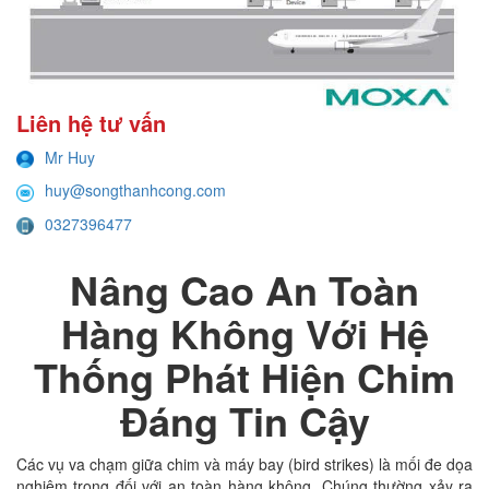
Liên hệ tư vấn
Mr Huy
huy@songthanhcong.com
0327396477
Nâng Cao An Toàn
Hàng Không Với Hệ
Thống Phát Hiện Chim
Đáng Tin Cậy
Các vụ va chạm giữa chim và máy bay (bird strikes) là mối đe dọa
nghiêm trọng đối với an toàn hàng không. Chúng thường xảy ra