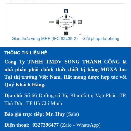
Giao thức vòng MRP (IEC 62439-2) – Giải pháp dự phòng
mạng công nghiệp
THÔNG TIN LIÊN HỆ
Công Ty TNHH TMDV SONG THÀNH CÔNG là
nhà phân phối chính thức thiết bị hãng MOXA Inc
Tại thị trường Việt Nam. Rất mong được hợp tác với
Quý Khách Hàng.
Địa chỉ:
Số 66 Đường số 36, Khu đô thị Vạn Phúc, TP.
Thủ Đức, TP Hồ Chí Minh
Báo giá trực tiếp:
Mr. Huy
(Sale)
Điện thoại:
0327396477
(Zalo - WhatsApp)