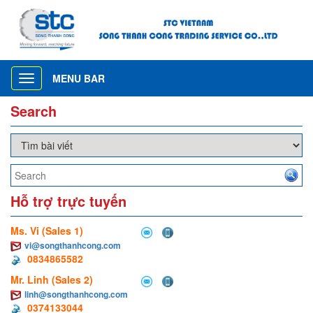
MENU BAR
Toggle
navigation
Search
Hỗ trợ trực tuyến
Ms. Vi (Sales 1)
vi@songthanhcong.com
0834865582
Mr. Linh (Sales 2)
linh@songthanhcong.com
0374133044