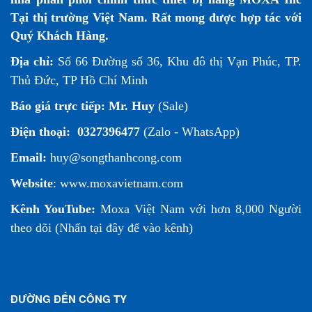
Tại thị trường Việt Nam. Rất mong được hợp tác với
Quý Khách Hàng.
Địa chỉ:
Số 66 Đường số 36, Khu đô thị Vạn Phúc, TP.
Thủ Đức, TP Hồ Chí Minh
Báo giá trực tiếp:
Mr. Huy
(Sale)
Điện thoại:
0327396477
(Zalo - WhatsApp)
Email:
huy@songthanhcong.com
Website
:
www.moxavietnam.com
Kênh YouTube:
Moxa Việt Nam
với hơn 8,000 Người
theo dõi (
Nhấn tại đây để vào kênh
)
ĐƯỜNG ĐẾN CÔNG TY