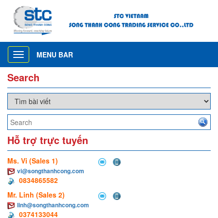
MENU BAR
Toggle
navigation
Search
Hỗ trợ trực tuyến
Ms. Vi (Sales 1)
vi@songthanhcong.com
0834865582
Mr. Linh (Sales 2)
linh@songthanhcong.com
0374133044