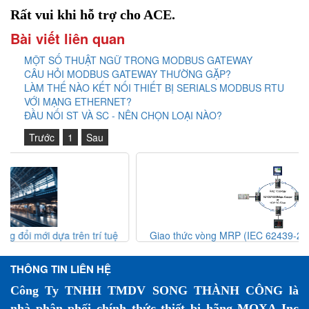
Rất vui khi hỗ trợ cho ACE.
Bài viết liên quan
MỘT SỐ THUẬT NGỮ TRONG MODBUS GATEWAY
CÂU HỎI MODBUS GATEWAY THƯỜNG GẶP?
LÀM THẾ NÀO KẾT NỐI THIẾT BỊ SERIALS MODBUS RTU
VỚI MẠNG ETHERNET?
ĐẦU NỐI ST VÀ SC - NÊN CHỌN LOẠI NÀO?
Trước
1
Sau
tuệ
Giao thức vòng MRP (IEC 62439-2) – Giải pháp dự phòng
sắt
mạng công nghiệp
THÔNG TIN LIÊN HỆ
Công Ty TNHH TMDV SONG THÀNH CÔNG là
nhà phân phối chính thức thiết bị hãng MOXA Inc