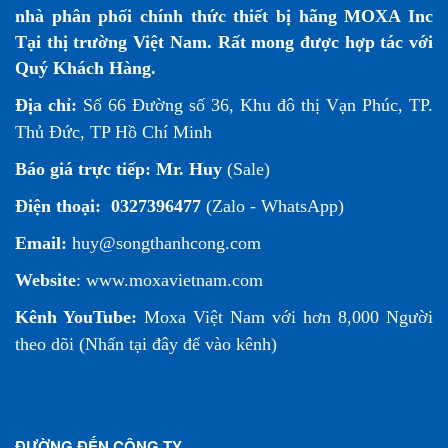
nhà phân phối chính thức thiết bị hãng MOXA Inc
Tại thị trường Việt Nam. Rất mong được hợp tác với
Quý Khách Hàng.
Địa chỉ:
Số 66 Đường số 36, Khu đô thị Vạn Phúc, TP.
Thủ Đức, TP Hồ Chí Minh
Báo giá trực tiếp:
Mr. Huy
(Sale)
Điện thoại:
0327396477
(Zalo - WhatsApp)
Email:
huy@songthanhcong.com
Website
:
www.moxavietnam.com
Kênh YouTube:
Moxa Việt Nam
với hơn 8,000 Người
theo dõi (
Nhấn tại đây để vào kênh
)
ĐƯỜNG ĐẾN CÔNG TY