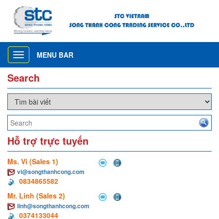
MENU BAR
Toggle
navigation
Search
Hỗ trợ trực tuyến
Ms. Vi (Sales 1)
vi@songthanhcong.com
0834865582
Mr. Linh (Sales 2)
linh@songthanhcong.com
0374133044