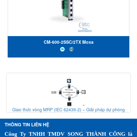
CM-600-2SSC/2TX Moxa
Giao thức vòng MRP (IEC 62439-2) – Giải pháp dự phòng
mạng công nghiệp
THÔNG TIN LIÊN HỆ
Công Ty TNHH TMDV SONG THÀNH CÔNG là