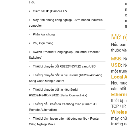
thức
c
n
Giám sát IP (Camera IP)
c
Máy tính nhúng công nghiệp - Arm-based Industrial
m
computer
t
Mở rộ
Phân loại chung
Phụ kiện mạng
Nếu bạn 
thuộc và
Switch Ethernet Công nghiệp (Industrial Ethernet
Switches)
MSB:
N
USB
: N
Thiết bị chuyển đổi RS232/485/422 sang USB
một trun
Thiết bị chuyển đổi tín hiệu Serial (RS232/485/422)
Local 
Sang Cáp Quang 5-30km
Nếu mục 
các thiế
Thiết bị chuyển đổi tín hiệu Serial
Ethern
RS232/RS485/RS422 (Serial Connectivity)
thiết bị
Thiết bị điều khiển từ xa thông minh (Smart I/O-
TCP / IP.
Remote Automation)
Wirele
máy chủ 
Thiết bị định tuyến bảo mật công nghiệp - Router
trường n
Công Nghiệp Moxa