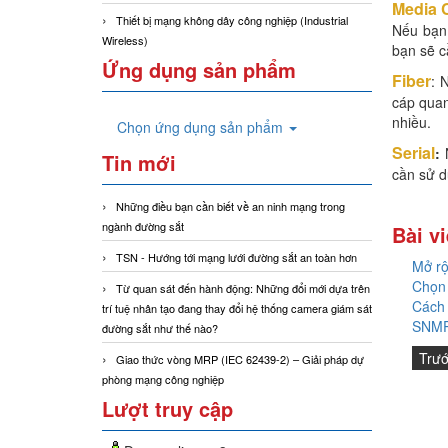
Media 
Thiết bị mạng không dây công nghiệp (Industrial
Nếu bạn 
Wireless)
bạn sẽ c
Ứng dụng sản phẩm
Fiber
: 
cáp quan
nhiều.
Chọn ứng dụng sản phẩm
Serial
:
Tin mới
cần sử d
Những điều bạn cần biết về an ninh mạng trong
ngành đường sắt
Bài vi
TSN - Hướng tới mạng lưới đường sắt an toàn hơn
Mở rộ
Chọn 
Từ quan sát đến hành động: Những đổi mới dựa trên
Cách
trí tuệ nhân tạo đang thay đổi hệ thống camera giám sát
SNMP 
đường sắt như thế nào?
Trư
Giao thức vòng MRP (IEC 62439-2) – Giải pháp dự
phòng mạng công nghiệp
Lượt truy cập