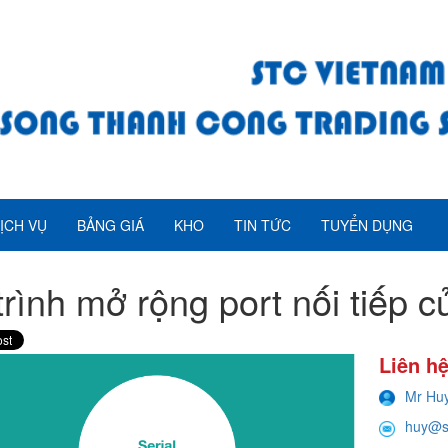
ỊCH VỤ
BẢNG GIÁ
KHO
TIN TỨC
TUYỂN DỤNG
trình mở rộng port nối tiếp 
Liên hệ
Mr Hu
huy@s