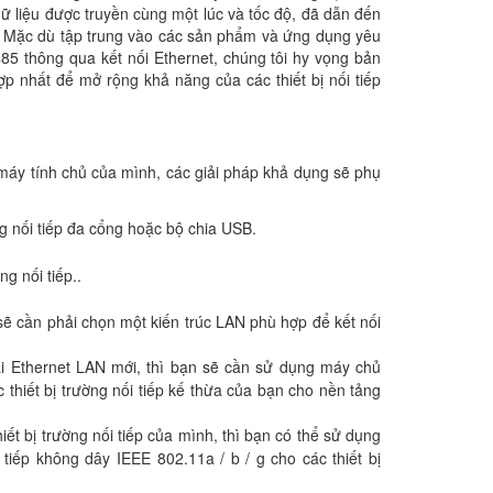
dữ liệu được truyền cùng một lúc và tốc độ, đã dẫn đến
n. Mặc dù tập trung vào các sản phẩm và ứng dụng yêu
85 thông qua kết nối Ethernet, chúng tôi hy vọng bản
 nhất để mở rộng khả năng của các thiết bị nối tiếp
máy tính chủ của mình, các giải pháp khả dụng sẽ phụ
 nối tiếp đa cổng hoặc bộ chia USB.
g nối tiếp..
n sẽ cần phải chọn một kiến trúc LAN phù hợp để kết nối
ai Ethernet LAN mới, thì bạn sẽ cần sử dụng máy chủ
c thiết bị trường nối tiếp kế thừa của bạn cho nền tảng
ết bị trường nối tiếp của mình, thì bạn có thể sử dụng
 tiếp không dây IEEE 802.11a / b / g cho các thiết bị