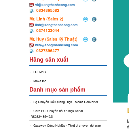
vi@songthanhcong.com
0834865582
Mr. Linh (Sales 2)
linh@songthanhcong.com
0374133044
Mr. Huy (Sales Kỹ Thuật)
huy@songthanhcong.com
0327396477
Hãng sản xuất
LUDWIG
Moxa Inc
Danh mục sản phẩm
Bộ Chuyển Đổi Quang Điện - Media Converter
Card PCI Chuyển đổi tín hiệu Serial
(RS232/485/422)
Gateway Công Nghiệp - Thiết bị chuyển đổi giao
đ