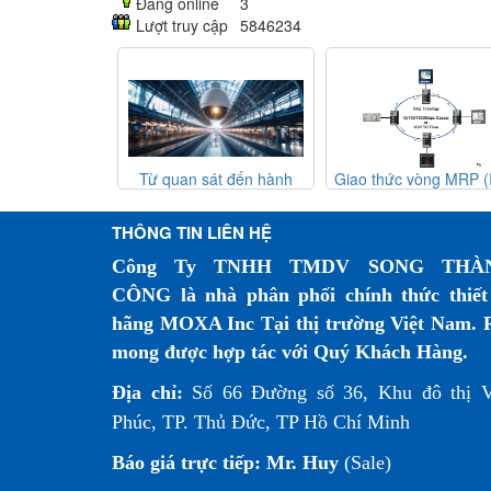
Đang online
3
Lượt truy cập
5846234
 tới mạng lưới
Từ quan sát đến hành
Giao thức vòng MRP (
 an toàn hơn
động: Những đổi mới dựa
62439-2) – Giải pháp
trên trí tuệ nhân tạo đang
phòng mạng công ngh
THÔNG TIN LIÊN HỆ
thay đổi hệ thống camera
Công Ty TNHH TMDV SONG THÀ
giám sát đường sắt như thế
nào?
CÔNG là nhà phân phối chính thức thiết
hãng MOXA Inc Tại thị trường Việt Nam. 
mong được hợp tác với Quý Khách Hàng.
Địa chỉ:
Số 66 Đường số 36, Khu đô thị 
Phúc, TP. Thủ Đức, TP Hồ Chí Minh
Báo giá trực tiếp:
Mr. Huy
(Sale)