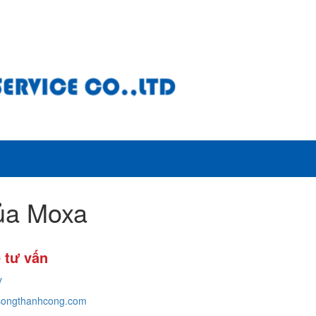
của Moxa
 tư vấn
y
ongthanhcong.com