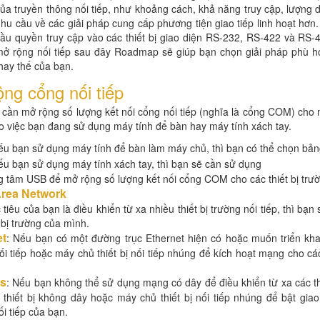
ủa truyền thông nối tiếp, như khoảng cách, khả năng truy cập, lượng 
hu cầu về các giải pháp cung cấp phương tiện giao tiếp linh hoạt hơ
ầu quyền truy cập vào các thiết bị giao diện RS-232, RS-422 và RS-4
ở rộng nối tiếp sau đây Roadmap sẽ giúp bạn chọn giải pháp phù hợp
hay thế của bạn.
ng cổng nối tiếp
cần mở rộng số lượng kết nối cổng nối tiếp (nghĩa là cổng COM) cho 
o việc bạn đang sử dụng máy tính để bàn hay máy tính xách tay.
ếu bạn sử dụng máy tính để bàn làm máy chủ, thì bạn có thể chọn bảng
ếu bạn sử dụng máy tính xách tay, thì bạn sẽ cần sử dụng
g tâm USB để mở rộng số lượng kết nối cổng COM cho các thiết bị trườn
Area Network
tiêu của bạn là điều khiển từ xa nhiều thiết bị trường nối tiếp, thì bạ
t bị trường của mình.
et
: Nếu bạn có một đường trục Ethernet hiện có hoặc muốn triển kh
 nối tiếp hoặc máy chủ thiết bị nối tiếp nhúng để kích hoạt mạng cho cá
ss
: Nếu bạn không thể sử dụng mạng có dây để điều khiển từ xa các thi
thiết bị không dây hoặc máy chủ thiết bị nối tiếp nhúng để bật giao
ối tiếp của bạn.