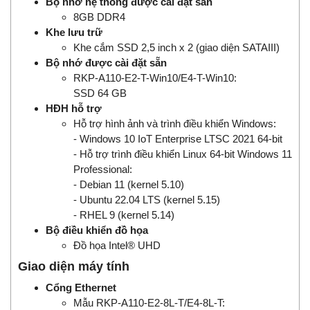
Bộ nhớ hệ thống được cài đặt sẵn
8GB DDR4
Khe lưu trữ
Khe cắm SSD 2,5 inch x 2 (giao diện SATAIII)
Bộ nhớ được cài đặt sẵn
RKP-A110-E2-T-Win10/E4-T-Win10:
SSD 64 GB
HĐH hỗ trợ
Hỗ trợ hình ảnh và trình điều khiển Windows:
- Windows 10 IoT Enterprise LTSC 2021 64-bit
- Hỗ trợ trình điều khiển Linux 64-bit Windows 11
Professional:
- Debian 11 (kernel 5.10)
- Ubuntu 22.04 LTS (kernel 5.15)
- RHEL 9 (kernel 5.14)
Bộ điều khiển đồ họa
Đồ họa Intel® UHD
Giao diện máy tính
Cổng Ethernet
Mẫu RKP-A110-E2-8L-T/E4-8L-T: