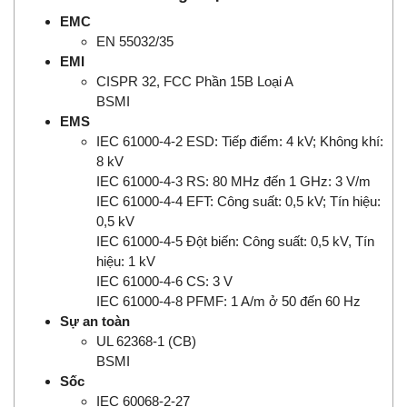
EMC
EN 55032/35
EMI
CISPR 32, FCC Phần 15B Loại A
BSMI
EMS
IEC 61000-4-2 ESD: Tiếp điểm: 4 kV; Không khí:
8 kV
IEC 61000-4-3 RS: 80 MHz đến 1 GHz: 3 V/m
IEC 61000-4-4 EFT: Công suất: 0,5 kV; Tín hiệu:
0,5 kV
IEC 61000-4-5 Đột biến: Công suất: 0,5 kV, Tín
hiệu: 1 kV
IEC 61000-4-6 CS: 3 V
IEC 61000-4-8 PFMF: 1 A/m ở 50 đến 60 Hz
Sự an toàn
UL 62368-1 (CB)
BSMI
Sốc
IEC 60068-2-27