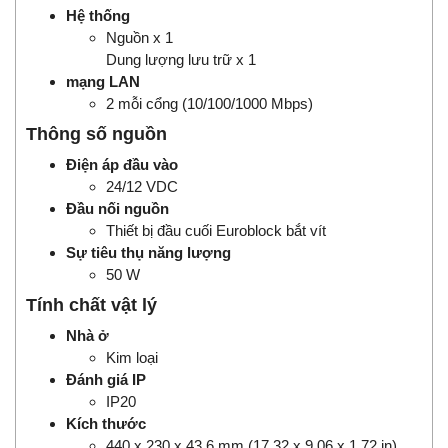
Hệ thống
Nguồn x 1
Dung lượng lưu trữ x 1
mạng LAN
2 mỗi cổng (10/100/1000 Mbps)
Thông số nguồn
Điện áp đầu vào
24/12 VDC
Đầu nối nguồn
Thiết bị đầu cuối Euroblock bắt vít
Sự tiêu thụ năng lượng
50 W
Tính chất vật lý
Nhà ở
Kim loại
Đánh giá IP
IP20
Kích thước
440 x 230 x 43,6 mm (17,32 x 9,06 x 1,72 in)