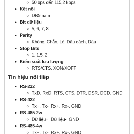
50 bps đến 115,2 kbps
Kết nối
DB9 nam
Bit dữ liệu
5, 6, 7, 8
Parity
Không, Chẵn, Lẻ, Dấu cách, Dấu
Stop Bits
1, 1,5, 2
Kiểm soát lưu lượng
RTS/CTS, XON/XOFF
Tín hiệu nối tiếp
RS-232
TxD, RxD, RTS, CTS, DTR, DSR, DCD, GND
RS-422
Tx+, Tx-, Rx+, Rx-, GND
RS-485-2w
Dữ liệu+, Dữ liệu-, GND
RS-485-4w
Tx+, Tx-, Rx+, Rx-, GND