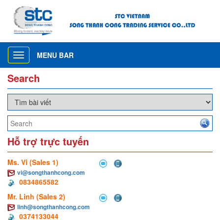
MENU BAR
Toggle
navigation
Search
Hỗ trợ trực tuyến
Ms. Vi (Sales 1)
vi@songthanhcong.com
0834865582
Mr. Linh (Sales 2)
linh@songthanhcong.com
0374133044