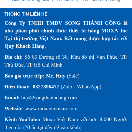
mạng công nghiệp
THÔNG TIN LIÊN HỆ
Công Ty TNHH TMDV SONG THÀNH CÔNG là
nhà phân phối chính thức thiết bị hãng MOXA Inc
Tại thị trường Việt Nam. Rất mong được hợp tác với
Quý Khách Hàng.
Địa chỉ:
Số 66 Đường số 36, Khu đô thị Vạn Phúc, TP.
Thủ Đức, TP Hồ Chí Minh
Báo giá trực tiếp:
Mr. Huy
(Sale)
Điện thoại:
0327396477
(Zalo - WhatsApp)
Email:
huy@songthanhcong.com
Website
:
www.moxavietnam.com
Kênh YouTube:
Moxa Việt Nam
với hơn 8,000 Người
theo dõi (
Nhấn tại đây để vào kênh
)