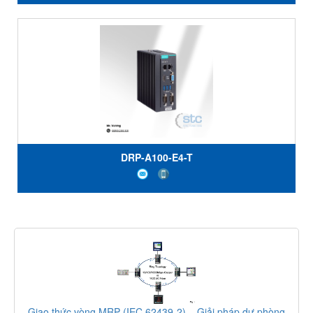
DRP-A100-E4-T
Giao thức vòng MRP (IEC 62439-2) – Giải pháp dự phòng