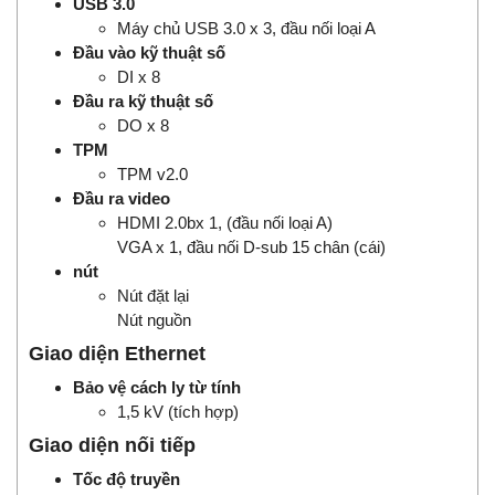
USB 3.0
Máy chủ USB 3.0 x 3, đầu nối loại A
Đầu vào kỹ thuật số
DI x 8
Đầu ra kỹ thuật số
DO x 8
TPM
TPM v2.0
Đầu ra video
HDMI 2.0bx 1, (đầu nối loại A)
VGA x 1, đầu nối D-sub 15 chân (cái)
nút
Nút đặt lại
Nút nguồn
Giao diện Ethernet
Bảo vệ cách ly từ tính
1,5 kV (tích hợp)
Giao diện nối tiếp
Tốc độ truyền