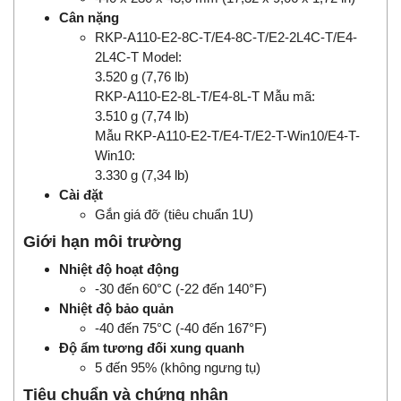
Cân nặng
RKP-A110-E2-8C-T/E4-8C-T/E2-2L4C-T/E4-
2L4C-T Model:
3.520 g (7,76 lb)
RKP-A110-E2-8L-T/E4-8L-T Mẫu mã:
3.510 g (7,74 lb)
Mẫu RKP-A110-E2-T/E4-T/E2-T-Win10/E4-T-
Win10:
3.330 g (7,34 lb)
Cài đặt
Gắn giá đỡ (tiêu chuẩn 1U)
Giới hạn môi trường
Nhiệt độ hoạt động
-30 đến 60°C (-22 đến 140°F)
Nhiệt độ bảo quản
-40 đến 75°C (-40 đến 167°F)
Độ ẩm tương đối xung quanh
5 đến 95% (không ngưng tụ)
Tiêu chuẩn và chứng nhận