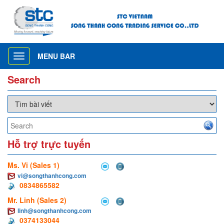
MENU BAR
Toggle
navigation
Search
Hỗ trợ trực tuyến
Ms. Vi (Sales 1)
vi@songthanhcong.com
0834865582
Mr. Linh (Sales 2)
linh@songthanhcong.com
0374133044