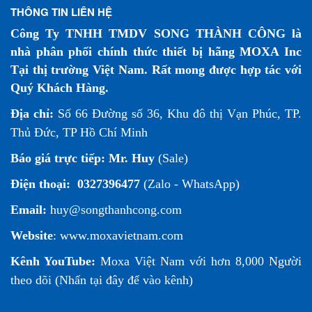
THÔNG TIN LIÊN HỆ
Công Ty TNHH TMDV SONG THÀNH CÔNG là
nhà phân phối chính thức thiết bị hãng MOXA Inc
Tại thị trường Việt Nam. Rất mong được hợp tác với
Quý Khách Hàng.
Địa chỉ:
Số 66 Đường số 36, Khu đô thị Vạn Phúc, TP.
Thủ Đức, TP Hồ Chí Minh
Báo giá trực tiếp:
Mr. Huy
(Sale)
Điện thoại:
0327396477
(Zalo - WhatsApp)
Email:
huy@songthanhcong.com
Website
:
www.moxavietnam.com
Kênh YouTube:
Moxa Việt Nam
với hơn 8,000 Người
theo dõi (
Nhấn tại đây để vào kênh
)