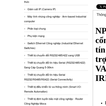
thức
Giám sát IP (Camera IP)
Thông
Máy tính nhúng công nghiệp - Arm-based Industrial
computer
NP
Phân loại chung
Phụ kiện mạng
cổ
Switch Ethernet Công nghiệp (Industrial Ethernet
tí
Switches)
Thiết bị chuyển đổi RS232/485/422 sang USB
tr
Thiết bị chuyển đổi tín hiệu Serial (RS232/485/422)
VA
Sang Cáp Quang 5-30km
Thiết bị chuyển đổi tín hiệu Serial
IR
RS232/RS485/RS422 (Serial Connectivity)
Thiết bị điều khiển từ xa thông minh (Smart I/O-
Remote Automation)
Thiết bị định tuyến bảo mật công nghiệp - Router
Công Nghiệp Moxa