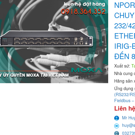
NPORT
CHUY
232/4
ETHER
IRIG-
ĐẾN 8
Xuất sứ:
T
Nhà cung 
Hãng sản 
Ứng dụng 
(RS232/RS4
Fieldbus –
Liên hệ
Mr Hu
huy@s
03273