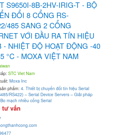
 S9650I-8B-2HV-IRIG-T - BỘ
ỂN ĐỔI 8 CỔNG RS-
22/485 SANG 2 CỔNG
NET VỚI ĐẦU RA TÍN HIỆU
B - NHIỆT ĐỘ HOẠT ĐỘNG -40
5 °C - MOXA VIỆT NAM
aiwan
cấp:
STC Viet Nam
xuất:
Moxa Inc
sản phẩm:
4. Thiết bị chuyển đổi tín hiệu Serial
85/RS422) – Serial Device Servers – Giải pháp
 Bo mạch nhiều cổng Serial
 tư vấn
y
ongthanhcong.com
96477