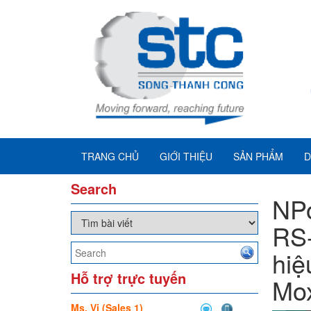
TRANG CHỦ
GIỚI THIỆU
SẢN PHẨM
D
Search
NPo
RS-
hiệ
Hỗ trợ trực tuyến
Mo
Ms. Vi (Sales 1)