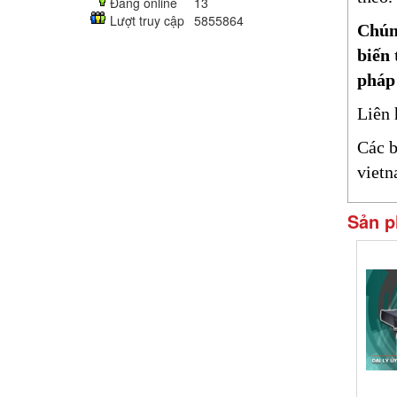
Đang online
13
Lượt truy cập
5855864
Chúng
biến 
pháp 
Liên 
Các b
viet
Sản p