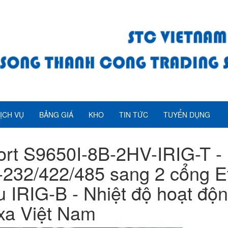
ỊCH VỤ
BẢNG GIÁ
KHO
TIN TỨC
TUYỂN DỤNG
rt S9650I-8B-2HV-IRIG-T - 
232/422/485 sang 2 cổng Eth
u IRIG-B - Nhiệt độ hoạt độn
xa Việt Nam