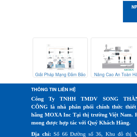
NP
SSC-
cổ
san
Đầu
Nhiệ
đến
ỹ thuật Moxa
Giải Pháp Mạng Đảm Bảo
Nâng Cao An Toàn H
 - Moxa Việt
Độ Sẵn Sàng Cao Cho Hệ
Không Với Hệ Thống P
Nam
Thống Phẫu Thuật Robot
Hiện Chim Đáng Tin 
THÔNG TIN LIÊN HỆ
Công Ty TNHH TMDV SONG THÀ
CÔNG là nhà phân phối chính thức thiết
hãng MOXA Inc Tại thị trường Việt Nam. 
mong được hợp tác với Quý Khách Hàng.
Địa chỉ:
Số 66 Đường số 36, Khu đô thị 