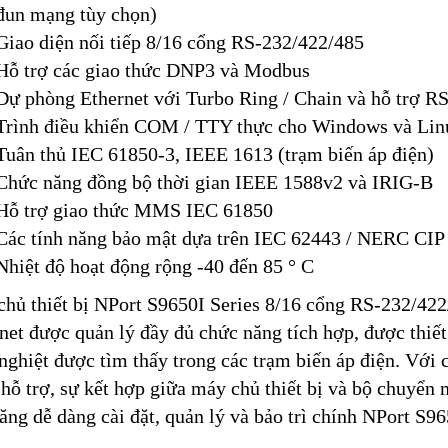
đun mạng tùy chọn)
Giao diện nối tiếp 8/16 cổng RS-232/422/485
Hỗ trợ các giao thức DNP3 và Modbus
Dự phòng Ethernet với Turbo Ring / Chain và hỗ trợ R
Trình điều khiển COM / TTY thực cho Windows và Lin
Tuân thủ IEC 61850-3, IEEE 1613 (trạm biến áp điện)
Chức năng đồng bộ thời gian IEEE 1588v2 và IRIG-B
Hỗ trợ giao thức MMS IEC 61850
Các tính năng bảo mật dựa trên IEC 62443 / NERC CIP
Nhiệt độ hoạt động rộng -40 đến 85 ° C
hủ thiết bị NPort S9650I Series 8/16 cổng RS-232/42
net được quản lý đầy đủ chức năng tích hợp, được thiết
nghiệt được tìm thấy trong các trạm biến áp điện. Với 
hỗ trợ, sự kết hợp giữa máy chủ thiết bị và bộ chuyển
ăng dễ dàng cài đặt, quản lý và bảo trì chính NPort S96