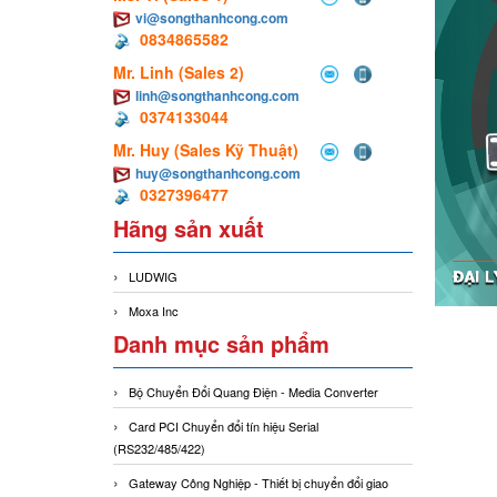
vi@songthanhcong.com
0834865582
Mr. Linh (Sales 2)
linh@songthanhcong.com
0374133044
Mr. Huy (Sales Kỹ Thuật)
huy@songthanhcong.com
0327396477
Hãng sản xuất
LUDWIG
Moxa Inc
Danh mục sản phẩm
Bộ Chuyển Đổi Quang Điện - Media Converter
Card PCI Chuyển đổi tín hiệu Serial
(RS232/485/422)
Gateway Công Nghiệp - Thiết bị chuyển đổi giao