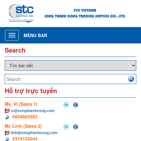
MENU BAR
Toggle
navigation
Search
Hỗ trợ trực tuyến
Ms. Vi (Sales 1)
vi@songthanhcong.com
0834865582
Mr. Linh (Sales 2)
linh@songthanhcong.com
0374133044