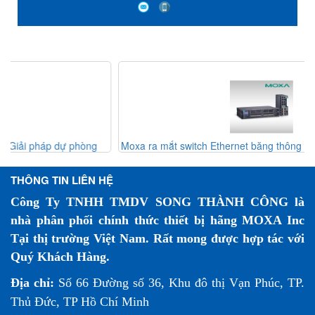
RS-232/422/485 sang 2 cổng Ethernet rackmount - Đầu
nối ST đa chế độ - Nhiệt độ hoạt động -40 đến 85 ° C -
Moxa Việt Nam
Moxa ra mắt switch Ethernet băng thông cao MRX-Q/G4064 và
EDS-4000/G4000
THÔNG TIN LIÊN HỆ
Công Ty TNHH TMDV SONG THÀNH CÔNG là
nhà phân phối chính thức thiết bị hãng MOXA Inc
Tại thị trường Việt Nam. Rất mong được hợp tác với
Quý Khách Hàng.
Địa chỉ:
Số 66 Đường số 36, Khu đô thị Vạn Phúc, TP.
Thủ Đức, TP Hồ Chí Minh