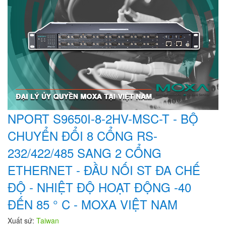
NPORT S9650I-8-2HV-MSC-T - BỘ
CHUYỂN ĐỔI 8 CỔNG RS-
232/422/485 SANG 2 CỔNG
ETHERNET - ĐẦU NỐI ST ĐA CHẾ
ĐỘ - NHIỆT ĐỘ HOẠT ĐỘNG -40
ĐẾN 85 ° C - MOXA VIỆT NAM
Xuất sứ:
Taiwan