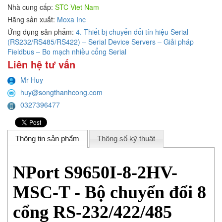
Nhà cung cấp:
STC Viet Nam
Hãng sản xuất:
Moxa Inc
Ứng dụng sản phẩm:
4. Thiết bị chuyển đổi tín hiệu Serial
(RS232/RS485/RS422) – Serial Device Servers – Giải pháp
Fieldbus – Bo mạch nhiều cổng Serial
Liên hệ tư vấn
Mr Huy
huy@songthanhcong.com
0327396477
Thông tin sản phẩm
Thông số kỹ thuật
NPort S9650I-8-2HV-
MSC-T - Bộ chuyển đổi 8
cổng RS-232/422/485