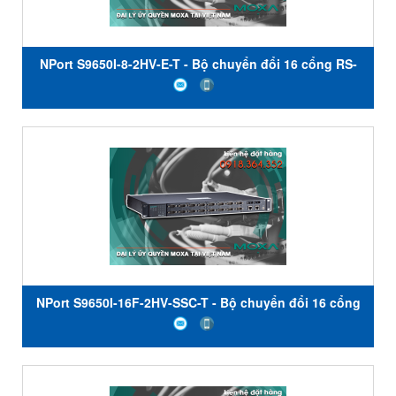
NPort S9650I-8-2HV-E-T - Bộ chuyển đổi 16 cổng RS-
232/422/485 sang 8 cổng Ethernet - Nhiệt độ hoạt
động -40 đến 85 ° C - Moxa Việt Nam
NPort S9650I-16F-2HV-SSC-T - Bộ chuyển đổi 16 cổng
RS-232/422/485 sang 2 cổng Ethernet - Đầu nối ST đa
chế độ - Kết nối SC chế độ đơn - Nhiệt độ hoạt động
-40 đến 85 ° C - Moxa Việt Nam