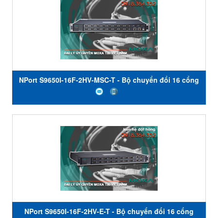
NPort S9650I-16F-2HV-MSC-T - Bộ chuyển đổi 16 cổng
RS-232/422/485 sang 2 cổng Ethernet - Đầu nối ST đa
chế độ - Nhiệt độ hoạt động -40 đến 85 ° C - Moxa Việt
Nam
NPort S9650I-16F-2HV-E-T - Bộ chuyển đổi 16 cổng