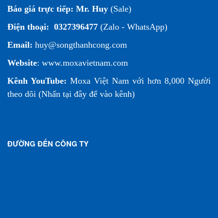
Báo giá trực tiếp:
Mr. Huy
(Sale)
Điện thoại:
0327396477
(Zalo - WhatsApp)
Email:
huy@songthanhcong.com
Website
:
www.moxavietnam.com
Kênh YouTube:
Moxa Việt Nam
với hơn 8,000 Người
theo dõi (
Nhấn tại đây để vào kênh
)
ĐƯỜNG ĐẾN CÔNG TY