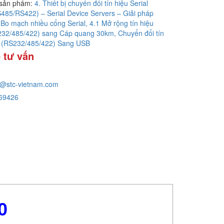
sản phẩm:
4. Thiết bị chuyển đổi tín hiệu Serial
85/RS422) – Serial Device Servers – Giải pháp
 Bo mạch nhiều cổng Serial,
4.1 Mở rộng tín hiệu
S232/485/422) sang Cáp quang 30km,
Chuyển đổi tín
al (RS232/485/422) Sang USB
 tư vấn
e
g@stc-vietnam.com
69426
0