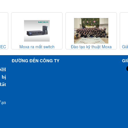
Moxa ra mắt switch
Đào tạo kỹ thuật Moxa
Giải P
Ethernet băng thông cao
MTSC 2025 - Moxa Việt
Độ Sẵn
MRX-Q/G4064 và EDS-
Nam
Thống 
ĐƯỜNG ĐẾN CÔNG TY
GI
4000/G4000
NH
 bị
Rất
Vạn