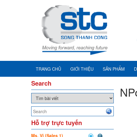
TRANG CHỦ
GIỚI THIỆU
SẢN PHẨM
D
Search
NPo
Hỗ trợ trực tuyến
Ms. Vi (Sales 1)