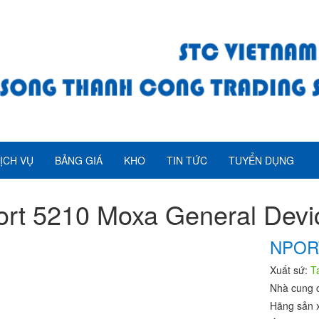
ỊCH VỤ
BẢNG GIÁ
KHO
TIN TỨC
TUYỂN DỤNG
rt 5210 Moxa General Devi
NPOR
Xuất sứ:
T
Nhà cung 
Hãng sản 