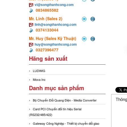
vi@songthanhcong.com
0834865582
Mr. Linh (Sales 2)
linh@songthanhcong.com
0374133044
Mr. Huy (Sales Kỹ Thuật)
huy@songthanhcong.com
0327396477
Hãng sản xuất
LUDWIG
Moxa Inc
Danh mục sản phẩm
Thông
Bộ Chuyển Đổi Quang Điện - Media Converter
Card PCI Chuyển đổi tín hiệu Serial
(RS232/485/422)
Gateway Công Nghiệp - Thiết bị chuyển đổi giao