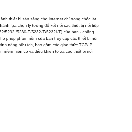
nh thiết bị sẵn sàng cho Internet chỉ trong chốc lát.
ành lựa chọn lý tưởng để kết nối các thiết bị nối tiếp
2/5232I/5230-T/5232-T/5232I-T) của bạn - chẳng
ho phép phần mềm của bạn truy cập các thiết bị nối
 tính năng hữu ích, bao gồm các giao thức TCP/IP
mềm hiện có và điều khiển từ xa các thiết bị nối