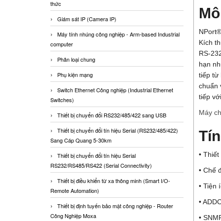
thức
Mô
Giám sát IP (Camera IP)
NPort® 
Máy tính nhúng công nghiệp - Arm-based Industrial
Kích th
computer
RS-232
Phân loại chung
hạn nh
Phụ kiện mạng
tiếp t
chuẩn 
Switch Ethernet Công nghiệp (Industrial Ethernet
tiếp v
Switches)
Máy ch
Thiết bị chuyển đổi RS232/485/422 sang USB
Thiết bị chuyển đổi tín hiệu Serial (RS232/485/422)
Tí
Sang Cáp Quang 5-30km
• Thiế
Thiết bị chuyển đổi tín hiệu Serial
RS232/RS485/RS422 (Serial Connectivity)
• Chế 
Thiết bị điều khiển từ xa thông minh (Smart I/O-
• Tiện
Remote Automation)
• ADDC
Thiết bị định tuyến bảo mật công nghiệp - Router
Công Nghiệp Moxa
• SNMP