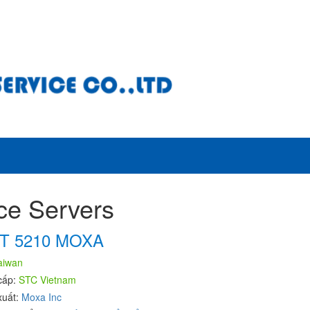
ce Servers
T 5210 MOXA
aiwan
cấp:
STC Vietnam
xuất:
Moxa Inc