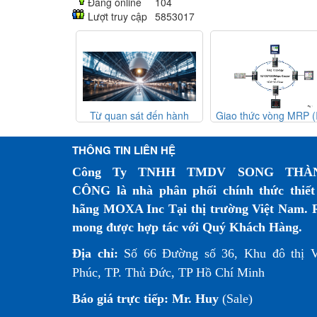
Đang online
104
Lượt truy cập
5853017
 mạng lưới
Từ quan sát đến hành
Giao thức vòng MRP (IEC
toàn hơn
động: Những đổi mới dựa
62439-2) – Giải pháp dự
trên trí tuệ nhân tạo đang
phòng mạng công nghiệp
THÔNG TIN LIÊN HỆ
thay đổi hệ thống camera
giám sát đường sắt như thế
Công Ty TNHH TMDV SONG THÀ
nào?
CÔNG là nhà phân phối chính thức thiết
hãng MOXA Inc Tại thị trường Việt Nam. 
mong được hợp tác với Quý Khách Hàng.
Địa chỉ:
Số 66 Đường số 36, Khu đô thị 
Phúc, TP. Thủ Đức, TP Hồ Chí Minh
Báo giá trực tiếp:
Mr. Huy
(Sale)