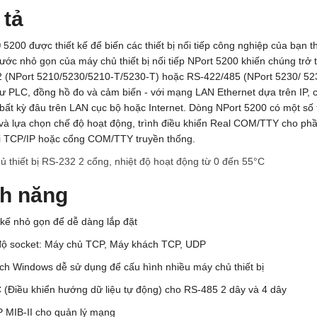
 tả
5200 được thiết kế để biến các thiết bị nối tiếp
công nghiệp
của bạn thà
ước nhỏ gọn của máy chủ thiết bị nối tiếp NPort 5200 khiến chúng trở th
 (NPort 5210/5230/5210-T/5230-T) hoặc RS-422/485 (NPort 5230/ 523
ư PLC, đồng hồ đo và cảm biến - với mạng LAN Ethernet dựa trên IP, c
ừ bất kỳ đâu trên LAN cục bộ hoặc Internet. Dòng NPort 5200 có một số
và lựa chọn chế độ hoạt động, trình điều khiển Real COM/TTY cho phần 
ới TCP/IP hoặc cổng COM/TTY truyền thống.
ủ thiết bị RS-232 2 cổng, nhiệt độ hoạt động từ 0 đến 55°C
nh năng
t kế nhỏ gọn để dễ dàng lắp đặt
độ socket: Máy chủ TCP, Máy khách TCP, UDP
 ích Windows dễ sử dụng để cấu hình nhiều máy chủ thiết bị
 (Điều khiển hướng dữ liệu tự động) cho RS-485 2 dây và 4 dây
 MIB-II cho quản lý mạng