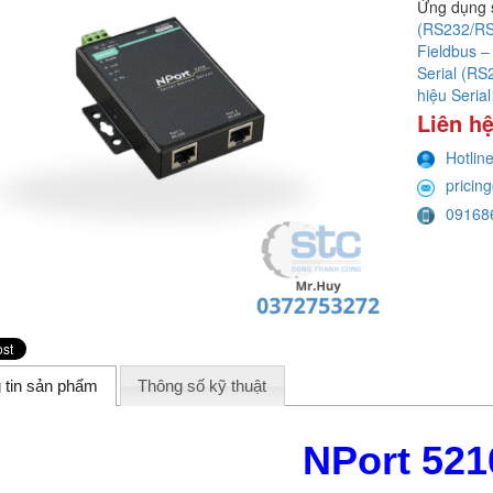
Ứng dụng 
(RS232/RS4
Fieldbus –
Serial (R
hiệu Seri
Liên hệ
Hotlin
pricin
09168
 tin sản phẩm
Thông số kỹ thuật
NPort 521