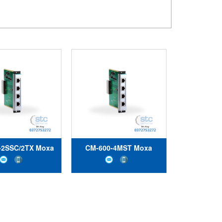
-2SSC/2TX Moxa
CM-600-4MST Moxa