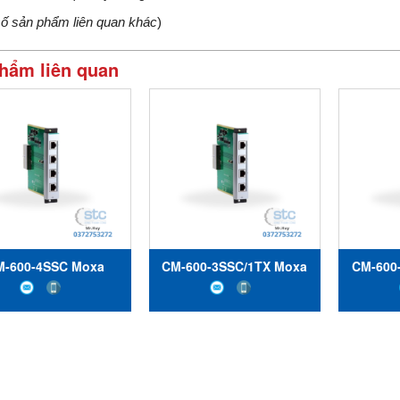
số sản phẩm liên quan khác
)
hẩm liên quan
M-600-4SSC Moxa
CM-600-3SSC/1TX Moxa
CM-600