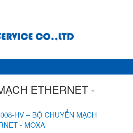
 MẠCH ETHERNET -
4008-HV – BỘ CHUYỂN MẠCH
RNET - MOXA