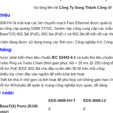
Vui lòng liên hệ
Công Ty Song Thành Công
để 
thiệu
08-HV là một loạt các bộ chuyển mạch Fast Ethernet được quản lý 
ai cổng cáp quang 100M ST/SC. Series này cũng cung cấp các mẫu 
BaseT(X) 802.3af (PoE), 802.3at (PoE+) và 802.3bt để kết nối các th
bị hiện đang được sử dụng trong các lĩnh vực: Công nghiệp 4.0, Côn
 Năng:
Được phát triển theo tiêu chuẩn
IEC 62443-4-1
và tuân thủ tiêu chuẩ
Turbo Ring và Turbo Chain (thời gian phục hồi < 20 ms @ 250 côn
Hỗ trợ PoE IEEE 802.3bt cho đầu ra lên đến 90 W trên mỗi cổng
Nhiều tùy chọn đầu vào nguồn để triển khai linh hoạt
Thiết kế nhà ở nhỏ gọn và linh hoạt để phù hợp với không gian hạn c
Hỗ trợ MXstudio để quản lý mạng công nghiệp trực quan, dễ dàng
r code:
EDS-4008-HV-T
EDS-4008-LV
BaseT(X) Ports (RJ45
8
8
ctor)