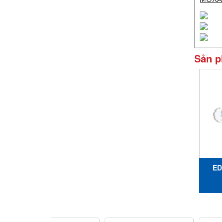
Sản p
ED
E