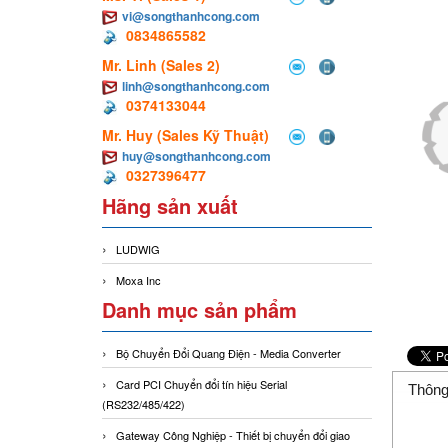
vi@songthanhcong.com
0834865582
Mr. Linh (Sales 2)
linh@songthanhcong.com
0374133044
Mr. Huy (Sales Kỹ Thuật)
huy@songthanhcong.com
0327396477
Hãng sản xuất
LUDWIG
Moxa Inc
Danh mục sản phẩm
Bộ Chuyển Đổi Quang Điện - Media Converter
Card PCI Chuyển đổi tín hiệu Serial
Thông
(RS232/485/422)
Gateway Công Nghiệp - Thiết bị chuyển đổi giao