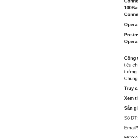
Conne
100Ba
Conne
Operat
Pre-in
Opera
Công 
tiêu c
tưởng 
Chúng 
Truy c
Xem t
Sẵn gi
Số ĐT
Email
MOXA,