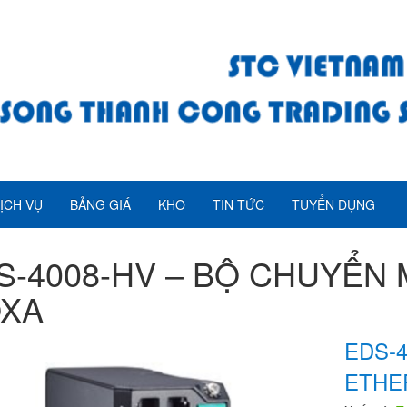
ỊCH VỤ
BẢNG GIÁ
KHO
TIN TỨC
TUYỂN DỤNG
S-4008-HV – BỘ CHUYỂN
XA
EDS-
ETHE