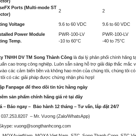
ctor)
seFX Ports (Multi-mode ST
2
2
ctor)
ing Voltage
9.6 to 60 VDC
9.6 to 60 VDC
stalled Power Module
PWR-100-LV
PWR-100-LV
ting Temp.
-10 to 60°C
-40 to 75°C
ty TNHH DV TM Song Thành Công
là đại lý phân phối chính hãng t
huẩn cao trong công nghiệp
.
Luôn sẵn sàng hỗ trợ giải đáp thắc mắc v
vào các cảm biến bền và không hao mòn của chúng tôi, chúng tôi có 
tôi có các giải pháp được chứng nhận phù hợp!
ập Fanpage để theo dõi tin tức hằng ngày
hêm sản phẩm chính hãng giá rẻ
tại đây
á – Báo ngay – Bảo hành 12 tháng – Tư vấn, lắp đặt 24/7
:
037.253.8207
– Mr. Vương (Zalo/WhatsApp)
/Skype:
vuong@songthanhcong.com
 MOXAvietNam, MOXA Viet Nam, STC, Song Thanh Cong, STC Vi