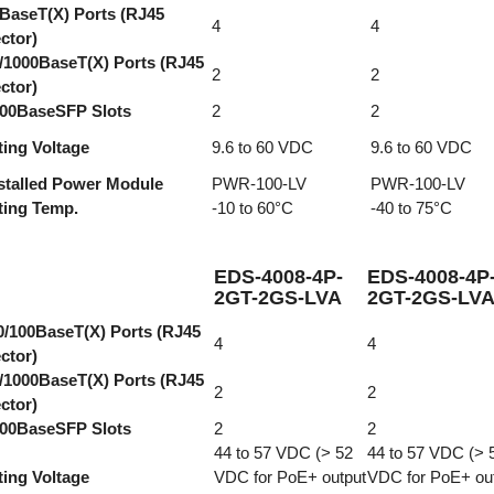
BaseT(X) Ports (RJ45
4
4
ctor)
/1000BaseT(X) Ports (RJ45
2
2
ctor)
000BaseSFP Slots
2
2
ing Voltage
9.6 to 60 VDC
9.6 to 60 VDC
stalled Power Module
PWR-100-LV
PWR-100-LV
ting Temp.
-10 to 60°C
-40 to 75°C
EDS-4008-4P-
EDS-4008-4P
2GT-2GS-LVA
2GT-2GS-LVA
0/100BaseT(X) Ports (RJ45
4
4
ctor)
/1000BaseT(X) Ports (RJ45
2
2
ctor)
000BaseSFP Slots
2
2
44 to 57 VDC (> 52
44 to 57 VDC (> 
ing Voltage
VDC for PoE+ output
VDC for PoE+ ou