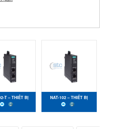
2-T – THIẾT BỊ
NAT-102 – THIẾT BỊ
ĐỊA CHỈ MẠNG
DỊCH ĐỊA CHỈ MẠNG
CÔNG NGHIỆP 2
(NAT) CÔNG NGHIỆP 2
NG - MOXA
CỔNG - MOXA