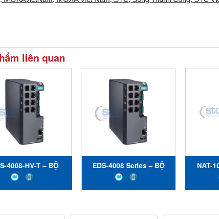
hẩm liên quan
S-4008-HV-T – BỘ
EDS-4008 Series – BỘ
NAT-10
CHUYỂN MẠCH
CHUYỂN MẠCH
DỊCH 
THERNET - MOXA
ETHERNET - MOXA
(NAT) 
CỔ