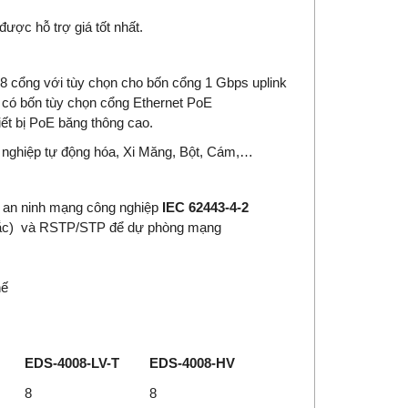
được hỗ trợ giá tốt nhất.
8 cổng với tùy chọn cho bốn cổng 1 Gbps uplink
có bốn tùy chọn cổng Ethernet PoE
iết bị PoE băng thông cao.
g nghiệp tự động hóa, Xi Măng, Bột, Cám,…
n an ninh mạng công nghiệp
IEC 62443-4-2
g tắc) và RSTP/STP để dự phòng mạng
hế
EDS-4008-LV-T
EDS-4008-HV
8
8