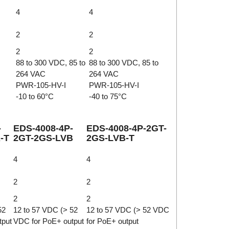
4
4
2
2
2
2
88 to 300 VDC, 85 to
88 to 300 VDC, 85 to
264 VAC
264 VAC
PWR-105-HV-I
PWR-105-HV-I
-10 to 60°C
-40 to 75°C
-
EDS-4008-4P-
EDS-4008-4P-2GT-
-T
2GT-2GS-LVB
2GS-LVB-T
4
4
2
2
2
2
52
12 to 57 VDC (> 52
12 to 57 VDC (> 52 VDC
tput
VDC for PoE+ output
for PoE+ output