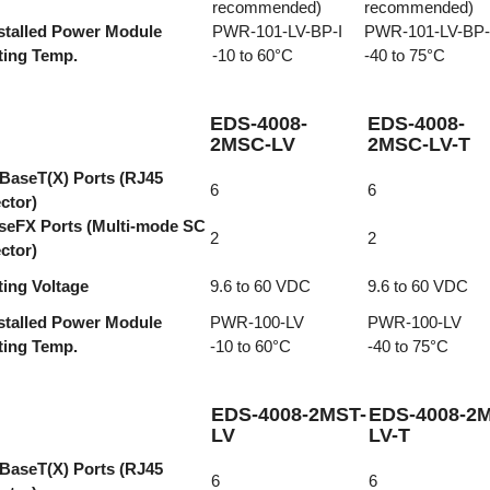
recommended)
recommended)
stalled Power Module
PWR-101-LV-BP-I
PWR-101-LV-BP-
ting Temp.
-10 to 60°C
-40 to 75°C
EDS-4008-
EDS-4008-
2MSC-LV
2MSC-LV-T
BaseT(X) Ports (RJ45
6
6
ctor)
seFX Ports (Multi-mode SC
2
2
ctor)
ing Voltage
9.6 to 60 VDC
9.6 to 60 VDC
stalled Power Module
PWR-100-LV
PWR-100-LV
ting Temp.
-10 to 60°C
-40 to 75°C
EDS-4008-2MST-
EDS-4008-2
LV
LV-T
BaseT(X) Ports (RJ45
6
6