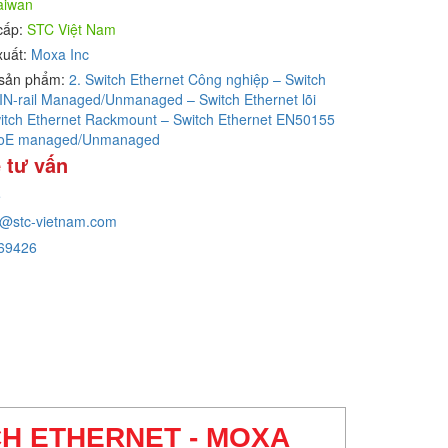
aiwan
cấp:
STC Việt Nam
xuất:
Moxa Inc
sản phẩm:
2. Switch Ethernet Công nghiệp – Switch
IN-rail Managed/Unmanaged – Switch Ethernet lõi
itch Ethernet Rackmount – Switch Ethernet EN50155
PoE managed/Unmanaged
 tư vấn
e
g@stc-vietnam.com
69426
CH ETHERNET - MOXA