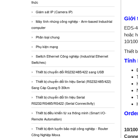
thức
Giám sát IP (Camera IP)
Giới 
Máy tính nhúng công nghiệp - Arm-based Industrial
computer
EDS-40
hoặc h
Phân loại chung
10/100
Phụ kiện mạng
Thiết 
Switch Ethernet Công nghiệp (Industrial Ethernet
Tính
Switches)
Thiết bị chuyển đổi RS232/485/422 sang USB
Thiết bị chuyển đổi tín hiệu Serial (RS232/485/422)
Sang Cáp Quang 5-30km
Thiết bị chuyển đổi tín hiệu Serial
RS232/RS485/RS422 (Serial Connectivity)
Orde
Thiết bị điều khiển từ xa thông minh (Smart I/O-
Remote Automation)
Thiết bị định tuyến bảo mật công nghiệp - Router
10/100
Công Nghiệp Moxa
Conne