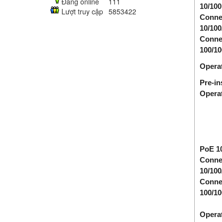
Đang online
111
10/100
Lượt truy cập
5853422
Conne
10/100
Conne
100/1
Operat
Pre-in
Opera
PoE 1
Conne
10/100
Conne
100/1
Operat