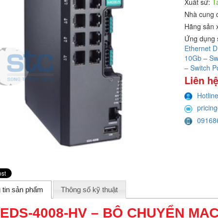
Xuất sứ:
T
Nhà cung 
Hãng sản 
Ứng dụng 
Ethernet D
10Gb – Sw
– Switch 
Liên hệ
Hotlin
pricin
09168
 tin sản phẩm
Thông số kỹ thuật
EDS-4008-HV – BỘ CHUYỂN MẠ