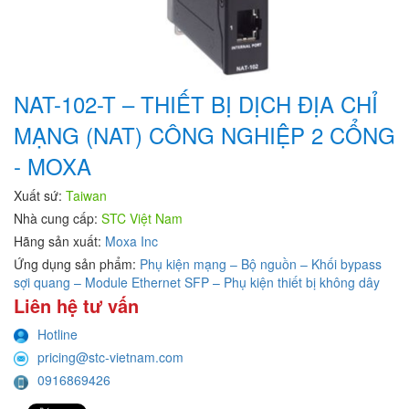
NAT-102-T – THIẾT BỊ DỊCH ĐỊA CHỈ
MẠNG (NAT) CÔNG NGHIỆP 2 CỔNG
- MOXA
Xuất sứ:
Taiwan
Nhà cung cấp:
STC Việt Nam
Hãng sản xuất:
Moxa Inc
Ứng dụng sản phẩm:
Phụ kiện mạng – Bộ nguồn – Khối bypass
sợi quang – Module Ethernet SFP – Phụ kiện thiết bị không dây
Liên hệ tư vấn
Hotline
pricing@stc-vietnam.com
0916869426