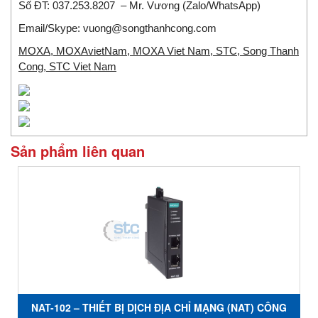
Số ĐT:
037.253.8207
– Mr. Vương (Zalo/WhatsApp)
Email/Skype:
vuong@songthanhcong.com
MOXA, MOXAvietNam, MOXA Viet Nam, STC, Song Thanh
Cong, STC Viet Nam
Sản phẩm liên quan
NAT-102 – THIẾT BỊ DỊCH ĐỊA CHỈ MẠNG (NAT) CÔNG