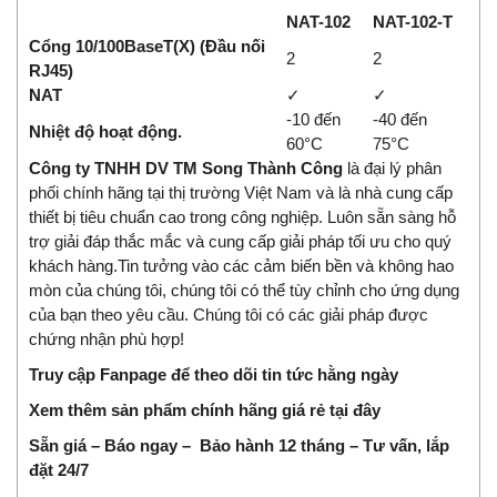
NAT-102
NAT-102-T
Cổng 10/100BaseT(X) (Đầu nối
2
2
RJ45)
NAT
✓
✓
-10 đến
-40 đến
Nhiệt độ hoạt động.
60°C
75°C
Công ty TNHH DV TM Song Thành Công
là đại lý phân
phối chính hãng tại thị trường Việt Nam và là nhà
cung cấp
thiết bị tiêu chuẩn cao trong công nghiệp
.
Luôn sẵn sàng hỗ
trợ giải đáp thắc mắc và cung cấp giải pháp tối ưu cho quý
khách hàng.
Tin tưởng vào các cảm biến bền và không hao
mòn của chúng tôi, chúng tôi có thể tùy chỉnh cho ứng dụng
của bạn theo yêu cầu. Chúng tôi có các giải pháp được
chứng nhận phù hợp!
Truy cập Fanpage để theo dõi tin tức hằng ngày
Xem thêm sản phẩm chính hãng giá rẻ
tại đây
Sẵn giá – Báo ngay – Bảo hành 12 tháng – Tư vấn, lắp
đặt 24/7