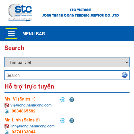
MENU BAR
Toggle
navigation
Search
Hỗ trợ trực tuyến
Ms. Vi (Sales 1)
vi@songthanhcong.com
0834865582
Mr. Linh (Sales 2)
linh@songthanhcong.com
0374133044