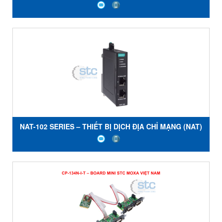
NGHIỆP 2 CỔNG - MOXA
NAT-102 SERIES – THIẾT BỊ DỊCH ĐỊA CHỈ MẠNG (NAT)
CÔNG NGHIỆP 2 CỔNG - MOXA