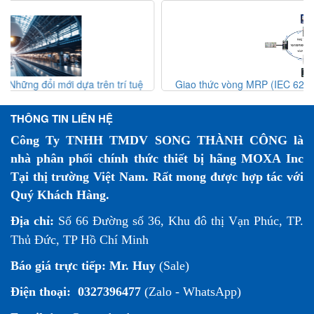
ệ
Giao thức vòng MRP (IEC 62439-2) – Giải pháp dự phòng
t
mạng công nghiệp
THÔNG TIN LIÊN HỆ
Công Ty TNHH TMDV SONG THÀNH CÔNG là
nhà phân phối chính thức thiết bị hãng MOXA Inc
Tại thị trường Việt Nam. Rất mong được hợp tác với
Quý Khách Hàng.
Địa chỉ:
Số 66 Đường số 36, Khu đô thị Vạn Phúc, TP.
Thủ Đức, TP Hồ Chí Minh
Báo giá trực tiếp:
Mr. Huy
(Sale)
Điện thoại:
0327396477
(Zalo - WhatsApp)