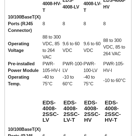
EDS-
EDS-4008-
4008-HV-
4008-LV-
4008-LV
HV
T
T
10/100BaseT(X)
Ports (RJ45
8
8
8
8
Connector)
88 to 300
88 to 300
Operating
VDC, 85
9.6 to 60
9.6 to 60
VDC, 85 to
Voltage
to 264
VDC
VDC
264 VAC
VAC
Pre-installed
PWR-
PWR-100-
PWR-
PWR-105-
Power Module
105-HV-I
LV
100-LV
HV-I
Operating
-40 to
-10 to
-40 to
-10 to 60°C
Temp.
75°C
60°C
75°C
EDS-
EDS-
EDS-
EDS-
4008-
4008-
4008-
4008-
2SSC-
2SSC-
2SSC-
2SSC-
LV
LV-T
HV
HV-T
10/100BaseT(X)
Ports (RJ45
6
6
6
6