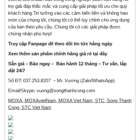
trợ giải đáp thắc mắc và cung cấp giải pháp tối ưu cho quý
khách hàng.
Tin tưởng vào các cảm biến bền và không hao
mòn của chúng tôi, chúng tôi có thể tùy chỉnh cho ứng dụng
của bạn theo yêu cầu. Chúng tôi có các giải pháp được
chứng nhận phù hợp!
Truy cập Fanpage để theo dõi tin tức hằng ngày
Xem thêm sản phẩm chính hãng giá rẻ
tại đây
Sẵn giá – Báo ngay – Bảo hành 12 tháng – Tư vấn, lắp
đặt 24/7
Số ĐT:
037.253.8207
– Mr. Vương (Zalo/WhatsApp)
Email/Skype:
vuong@songthanhcong.com
MOXA, MOXAvietNam, MOXA Viet Nam, STC, Song Thanh
Cong, STC Viet Nam