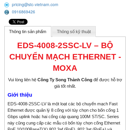
pricing@stc-vietnam.com
0916869426
Thông tin sản phẩm
Thông số kỹ thuật
EDS-4008-2SSC-LV – BỘ
CHUYỂN MẠCH ETHERNET -
MOXA
Vui lòng liên hệ
Công Ty Song Thành Công
để được hỗ trợ
giá tốt nhất.
Giới thiệu
EDS-4008-2SSC-LV là một loạt các bộ chuyển mạch Fast
Ethernet được quản lý 8 cổng với tùy chọn cho bốn cổng 1
Gbps uplink hoặc hai cổng cáp quang 100M ST/SC. Series
này cũng cung cấp các mẫu có bốn tùy chọn cổng Ethernet
PoE 10/100BaseT(X) 802.3af (PoE), 802.3at (PoE+) và