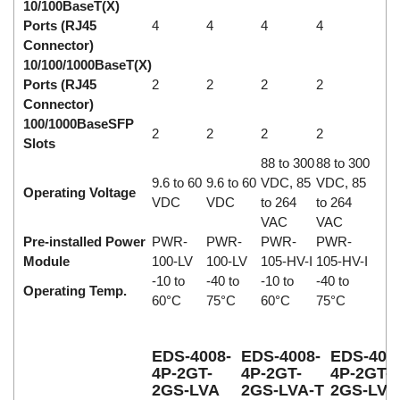
10/100BaseT(X)
Ports (RJ45
4
4
4
4
Connector)
10/100/1000BaseT(X)
Ports (RJ45
2
2
2
2
Connector)
100/1000BaseSFP
2
2
2
2
Slots
88 to 300
88 to 300
9.6 to 60
9.6 to 60
VDC, 85
VDC, 85
Operating Voltage
VDC
VDC
to 264
to 264
VAC
VAC
Pre-installed Power
PWR-
PWR-
PWR-
PWR-
Module
100-LV
100-LV
105-HV-I
105-HV-I
-10 to
-40 to
-10 to
-40 to
Operating Temp.
60°C
75°C
60°C
75°C
EDS-4008-
EDS-4008-
EDS-400
4P-2GT-
4P-2GT-
4P-2GT-
2GS-LVA
2GS-LVA-T
2GS-LVB