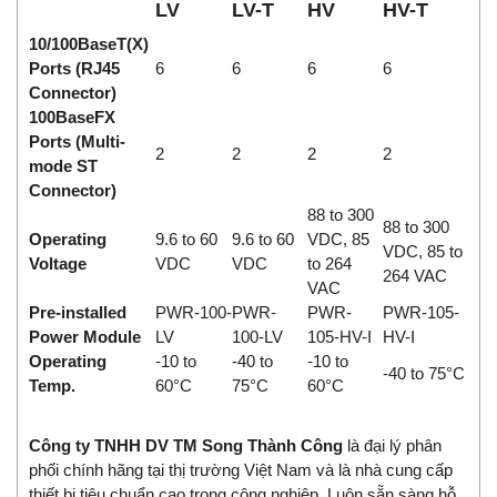
LV
LV-T
HV
HV-T
10/100BaseT(X)
Ports (RJ45
6
6
6
6
Connector)
100BaseFX
Ports (Multi-
2
2
2
2
mode ST
Connector)
88 to 300
88 to 300
Operating
9.6 to 60
9.6 to 60
VDC, 85
VDC, 85 to
Voltage
VDC
VDC
to 264
264 VAC
VAC
Pre-installed
PWR-100-
PWR-
PWR-
PWR-105-
Power Module
LV
100-LV
105-HV-I
HV-I
Operating
-10 to
-40 to
-10 to
-40 to 75°C
Temp.
60°C
75°C
60°C
Công ty TNHH DV TM Song Thành Công
là đại lý phân
phối chính hãng tại thị trường Việt Nam và là nhà
cung cấp
thiết bị tiêu chuẩn cao trong công nghiệp
.
Luôn sẵn sàng hỗ