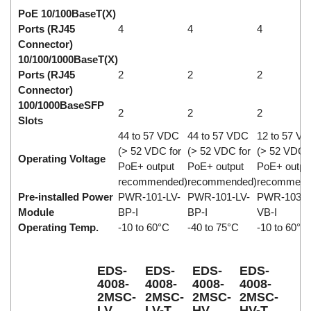
PoE 10/100BaseT(X)
Ports (RJ45
4
4
4
Connector)
10/100/1000BaseT(X)
Ports (RJ45
2
2
2
Connector)
100/1000BaseSFP
2
2
2
Slots
44 to 57 VDC
44 to 57 VDC
12 to 57 V
(> 52 VDC for
(> 52 VDC for
(> 52 VDC f
Operating Voltage
PoE+ output
PoE+ output
PoE+ outpu
recommended)
recommended)
recommend
Pre-installed Power
PWR-101-LV-
PWR-101-LV-
PWR-103-L
Module
BP-I
BP-I
VB-I
Operating Temp.
-10 to 60°C
-40 to 75°C
-10 to 60°C
EDS-
EDS-
EDS-
EDS-
4008-
4008-
4008-
4008-
2MSC-
2MSC-
2MSC-
2MSC-
LV
LV-T
HV
HV-T