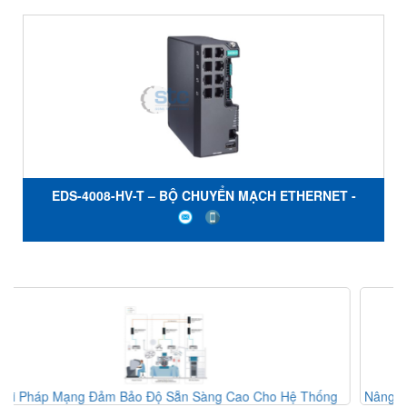
EDS-4008-HV-T – BỘ CHUYỂN MẠCH ETHERNET -
MOXA
Nâng Cao An Toàn Hàng Không Với Hệ Thống Phát Hiện Chim