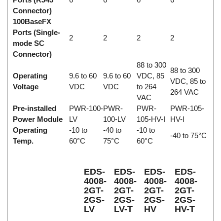
Connector)
100BaseFX
Ports (Single-
2
2
2
2
mode SC
Connector)
88 to 300
88 to 300
Operating
9.6 to 60
9.6 to 60
VDC, 85
VDC, 85 to
Voltage
VDC
VDC
to 264
264 VAC
VAC
Pre-installed
PWR-100-
PWR-
PWR-
PWR-105-
Power Module
LV
100-LV
105-HV-I
HV-I
Operating
-10 to
-40 to
-10 to
-40 to 75°C
Temp.
60°C
75°C
60°C
EDS-
EDS-
EDS-
EDS-
4008-
4008-
4008-
4008-
2GT-
2GT-
2GT-
2GT-
2GS-
2GS-
2GS-
2GS-
LV
LV-T
HV
HV-T