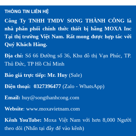
Đáng Tin Cậy
THÔNG TIN LIÊN HỆ
Công Ty TNHH TMDV SONG THÀNH CÔNG là
nhà phân phối chính thức thiết bị hãng MOXA Inc
Tại thị trường Việt Nam. Rất mong được hợp tác với
Quý Khách Hàng.
Địa chỉ:
Số 66 Đường số 36, Khu đô thị Vạn Phúc, TP.
Thủ Đức, TP Hồ Chí Minh
Báo giá trực tiếp:
Mr. Huy
(Sale)
Điện thoại:
0327396477
(Zalo - WhatsApp)
Email:
huy@songthanhcong.com
Website
:
www.moxavietnam.com
Kênh YouTube:
Moxa Việt Nam
với hơn 8,000 Người
theo dõi (
Nhấn tại đây để vào kênh
)