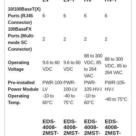
10/100BaseT(X)
Ports (RJ45
6
6
6
6
Connector)
100BaseFX
Ports (Multi-
2
2
2
2
mode SC
Connector)
88 to 300
88 to 300
Operating
9.6 to 60
9.6 to 60
VDC, 85
VDC, 85 to
Voltage
VDC
VDC
to 264
264 VAC
VAC
Pre-installed
PWR-100-
PWR-
PWR-
PWR-105-
Power Module
LV
100-LV
105-HV-I
HV-I
Operating
-10 to
-40 to
-10 to
-40 to 75°C
Temp.
60°C
75°C
60°C
EDS-
EDS-
EDS-
EDS-
4008-
4008-
4008-
4008-
2MST-
2MST-
2MST-
2MST-