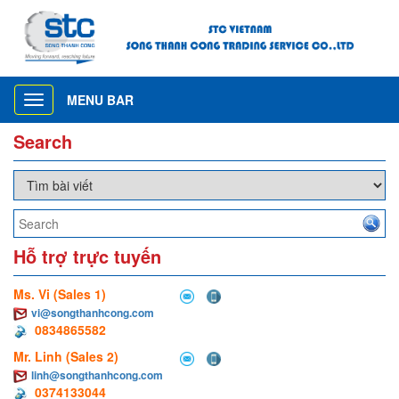
MENU BAR
Toggle
navigation
Search
Hỗ trợ trực tuyến
Ms. Vi (Sales 1)
vi@songthanhcong.com
0834865582
Mr. Linh (Sales 2)
linh@songthanhcong.com
0374133044