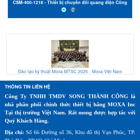
CSM-400-1218 - Thiết bị chuyển đổi quang điện Công
nghiệp - 10 / 100BaseT (X) sang 100BaseFX - Đầu nối
SC chế độ đơn Moxa Việt Nam
o tạo kỹ thuật Moxa MTSC 2025 - Moxa Việt Nam
Giải Pháp
THÔNG TIN LIÊN HỆ
Công Ty TNHH TMDV SONG THÀNH CÔNG là
nhà phân phối chính thức thiết bị hãng MOXA Inc
Tại thị trường Việt Nam. Rất mong được hợp tác với
Quý Khách Hàng.
Địa chỉ:
Số 66 Đường số 36, Khu đô thị Vạn Phúc, TP.