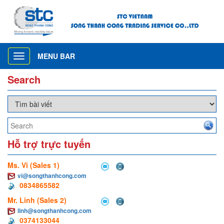
MENU BAR
Toggle
navigation
Search
Hỗ trợ trực tuyến
Ms. Vi (Sales 1)
vi@songthanhcong.com
0834865582
Mr. Linh (Sales 2)
linh@songthanhcong.com
0374133044