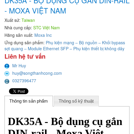
DK35A - BỘ DỤNG CỤ GẮN DIN-RAIL
- MOXA VIỆT NAM
Xuất sứ:
Taiwan
Nhà cung cấp:
STC Việt Nam
Hãng sản xuất:
Moxa Inc
Ứng dụng sản phẩm:
Phụ kiện mạng – Bộ nguồn – Khối bypass
sợi quang – Module Ethernet SFP – Phụ kiện thiết bị không dây
Liên hệ tư vấn
Mr Huy
huy@songthanhcong.com
0327396477
Thông tin sản phẩm
Thông số kỹ thuật
DK35A - Bộ dụng cụ gắn
DIN-rail - Moxa Việt