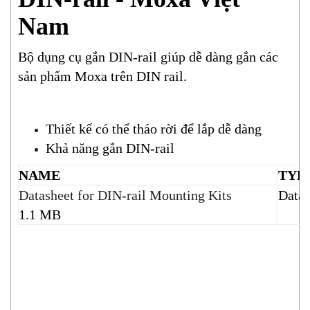
Nam
Bộ dụng cụ gắn DIN-rail giúp dễ dàng gắn các
sản phẩm Moxa trên DIN rail.
Thiết kế có thể tháo rời để lắp dễ dàng
Khả năng gắn DIN-rail
NAME
TYP
Datasheet for DIN-rail Mounting Kits
Datas
1.1 MB