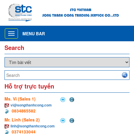
MENU BAR
Toggle
navigation
Search
Hỗ trợ trực tuyến
Ms. Vi (Sales 1)
vi@songthanhcong.com
0834865582
Mr. Linh (Sales 2)
linh@songthanhcong.com
0374133044