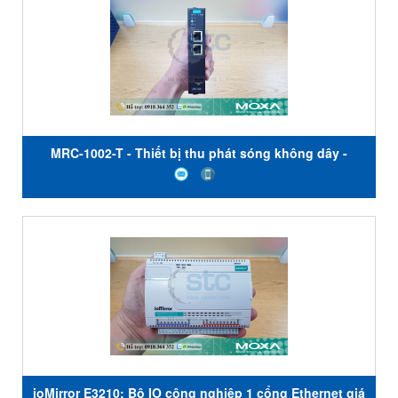
MRC-1002-T - Thiết bị thu phát sóng không dây -
Moxa Việt Nam
ioMirror E3210: Bộ IO công nghiệp 1 cổng Ethernet giá