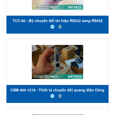
TCC-80 - Bộ chuyển đổi tín hiệu RS232 sang RS422
RS485 - Moxa Việt Nam
CSM-400-1218 - Thiết bị chuyển đổi quang điện Công
nghiệp - 10 / 100BaseT (X) sang 100BaseFX - Đầu nối
SC chế độ đơn Moxa Việt Nam