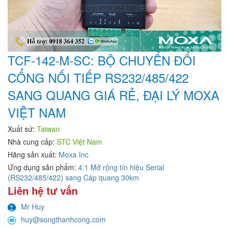
TCF-142-M-SC: BỘ CHUYỂN ĐỔI
CỔNG NỐI TIẾP RS232/485/422
SANG QUANG GIÁ RẺ, ĐẠI LÝ MOXA
VIỆT NAM
Xuất sứ:
Taiwan
Nhà cung cấp:
STC Việt Nam
Hãng sản xuất:
Moxa Inc
Ứng dụng sản phẩm:
4.1 Mở rộng tín hiệu Serial
(RS232/485/422) sang Cáp quang 30km
Liên hệ tư vấn
Mr Huy
huy@songthanhcong.com