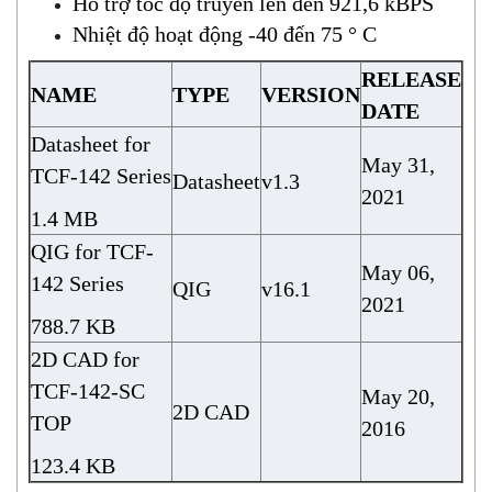
Hỗ trợ tốc độ truyền lên đến 921,6 kBPS
Nhiệt độ hoạt động -40 đến 75 ° C
RELEASE
NAME
TYPE
VERSION
DATE
Datasheet for
May 31,
TCF-142 Series
Datasheet
v1.3
2021
1.4 MB
QIG for TCF-
May 06,
142 Series
QIG
v16.1
2021
788.7 KB
2D CAD for
TCF-142-SC
May 20,
2D CAD
TOP
2016
123.4 KB