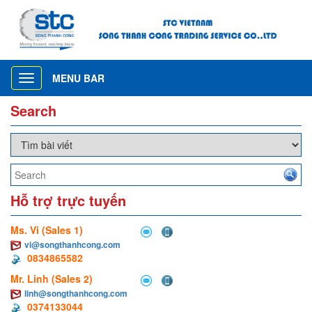
MENU BAR
Toggle
navigation
Search
Hỗ trợ trực tuyến
Ms. Vi (Sales 1)
vi@songthanhcong.com
0834865582
Mr. Linh (Sales 2)
linh@songthanhcong.com
0374133044