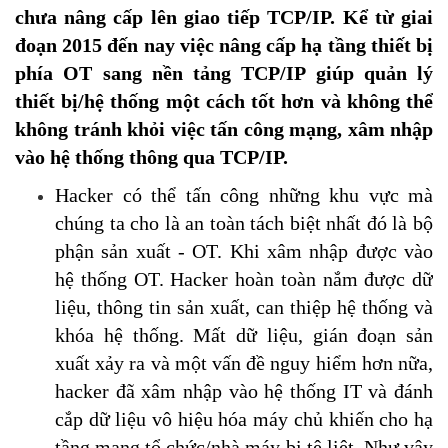
chưa nâng cấp lên giao tiếp TCP/IP. Kể từ giai
đoạn 2015 đến nay việc nâng cấp hạ tầng thiết bị
phía OT sang nền tảng TCP/IP giúp quản lý
thiết bị/hệ thống một cách tốt hơn và không thể
không tránh khỏi việc tấn công mạng, xâm nhập
vào hệ thống thông qua TCP/IP.
Hacker có thể tấn công những khu vực mà
chúng ta cho là an toàn tách biệt nhất đó là bộ
phận sản xuất - OT. Khi xâm nhập được vào
hệ thống OT. Hacker hoàn toàn nắm được dữ
liệu, thông tin sản xuất, can thiệp hệ thống và
khóa hệ thống. Mất dữ liệu, gián đoạn sản
xuất xảy ra và một vấn đề nguy hiểm hơn nữa,
hacker đã xâm nhập vào hệ thống IT và đánh
cắp dữ liệu vô hiệu hóa máy chủ khiến cho hạ
tầng mạng tổ chức/nhà máy bị tê liệt. Như vậy