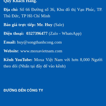
Quý Khách Hàng.
Địa chỉ:
Số 66 Đường số 36, Khu đô thị Vạn Phúc, TP.
Thủ Đức, TP Hồ Chí Minh
Báo giá trực tiếp:
Mr. Huy
(Sale)
Điện thoại:
0327396477
(Zalo - WhatsApp)
Email:
huy@songthanhcong.com
Website
:
www.moxavietnam.com
Kênh YouTube:
Moxa Việt Nam
với hơn 8,000 Người
theo dõi (
Nhấn tại đây để vào kênh
)
ĐƯỜNG ĐẾN CÔNG TY