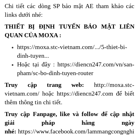
Chi tiết các dòng SP bảo mật AE tham khảo các
links dưới nhé:
THIẾT BỊ ĐỊNH TUYẾN BẢO MẬT LIÊN
QUAN CỦA MOXA :
https://moxa.stc-vietnam.com/.../5-thiet-bi-
dinh-tuyen
...
Hoặc tại đây :
https://diencn247.com/vn/san-
pham/sc-bo-dinh-tuyen-router
Truy cập trang web:
http://moxa.stc-
vietnam.com/
hoặc
https://diencn247.com
để biết
thêm thông tin chi tiết.
Truy cập Fanpage, like và follow để cập nhật
giải pháp hằng ngày
nhé:
https://www.facebook.com/lammangcongnghie