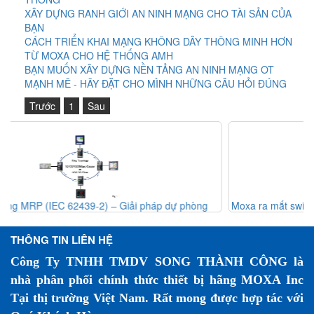
XÂY DỰNG RANH GIỚI AN NINH MẠNG CHO TÀI SẢN CỦA
BẠN
CÁCH TRIỂN KHAI MẠNG KHÔNG DÂY THÔNG MINH HƠN
TỪ MOXA CHO HỆ THỐNG AMH
BẠN MUỐN XÂY DỰNG NỀN TẢNG AN NINH MẠNG OT
MẠNH MẼ - HÃY ĐẶT CHO MÌNH NHỮNG CÂU HỎI ĐÚNG
Trước
1
Sau
g
Moxa ra mắt switch Ethernet băng thông cao MRX-Q/G4064 và
EDS-4000/G4000
THÔNG TIN LIÊN HỆ
Công Ty TNHH TMDV SONG THÀNH CÔNG là
nhà phân phối chính thức thiết bị hãng MOXA Inc
Tại thị trường Việt Nam. Rất mong được hợp tác với