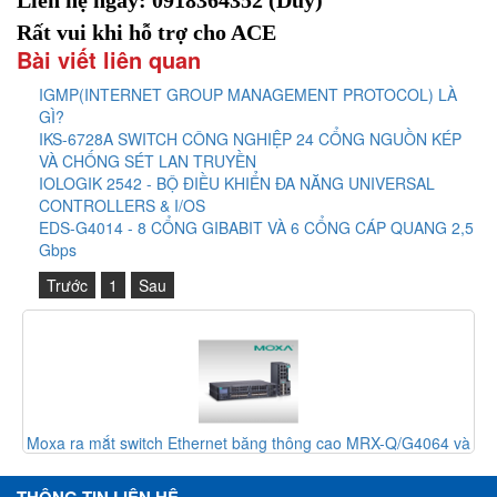
Rất vui khi hỗ trợ cho ACE
Bài viết liên quan
IGMP(INTERNET GROUP MANAGEMENT PROTOCOL) LÀ
GÌ?
IKS-6728A SWITCH CÔNG NGHIỆP 24 CỔNG NGUỒN KÉP
VÀ CHỐNG SÉT LAN TRUYỀN
IOLOGIK 2542 - BỘ ĐIỀU KHIỂN ĐA NĂNG UNIVERSAL
CONTROLLERS & I/OS
EDS-G4014 - 8 CỔNG GIBABIT VÀ 6 CỔNG CÁP QUANG 2,5
Gbps
Trước
1
Sau
Moxa ra mắt switch Ethernet băng thông cao MRX-Q/G4064 và
EDS-4000/G4000
THÔNG TIN LIÊN HỆ