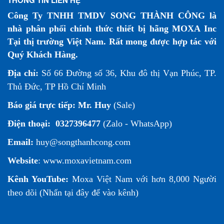
Công Ty TNHH TMDV SONG THÀNH CÔNG là
nhà phân phối chính thức thiết bị hãng MOXA Inc
Tại thị trường Việt Nam. Rất mong được hợp tác với
Quý Khách Hàng.
Địa chỉ:
Số 66 Đường số 36, Khu đô thị Vạn Phúc, TP.
Thủ Đức, TP Hồ Chí Minh
Báo giá trực tiếp:
Mr. Huy
(Sale)
Điện thoại:
0327396477
(Zalo - WhatsApp)
Email:
huy@songthanhcong.com
Website
:
www.moxavietnam.com
Kênh YouTube:
Moxa Việt Nam
với hơn 8,000 Người
theo dõi (
Nhấn tại đây để vào kênh
)