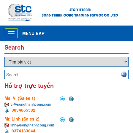
MENU BAR
Toggle
navigation
Search
Hỗ trợ trực tuyến
Ms. Vi (Sales 1)
vi@songthanhcong.com
0834865582
Mr. Linh (Sales 2)
linh@songthanhcong.com
0374133044