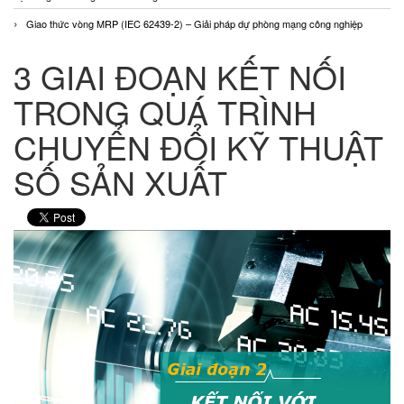
Giao thức vòng MRP (IEC 62439-2) – Giải pháp dự phòng mạng công nghiệp
3 GIAI ĐOẠN KẾT NỐI
TRONG QUÁ TRÌNH
CHUYỂN ĐỔI KỸ THUẬT
SỐ SẢN XUẤT