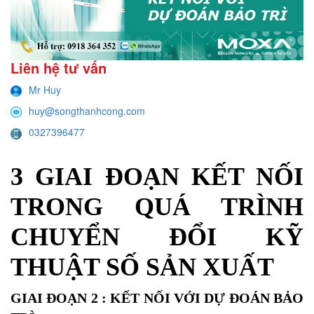
Liên hệ tư vấn
Mr Huy
huy@songthanhcong.com
0327396477
3 GIAI ĐOẠN KẾT NỐI
TRONG QUÁ TRÌNH
CHUYỂN ĐỔI KỸ
THUẬT SỐ SẢN XUẤT
GIAI ĐOẠN 2 : KẾT NỐI VỚI DỰ ĐOÁN BẢO