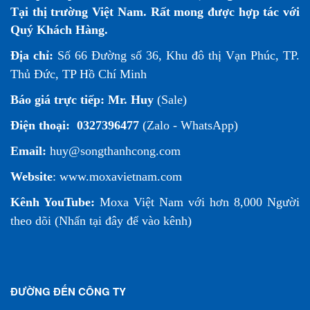
Tại thị trường Việt Nam. Rất mong được hợp tác với
Quý Khách Hàng.
Địa chỉ:
Số 66 Đường số 36, Khu đô thị Vạn Phúc, TP.
Thủ Đức, TP Hồ Chí Minh
Báo giá trực tiếp:
Mr. Huy
(Sale)
Điện thoại:
0327396477
(Zalo - WhatsApp)
Email:
huy@songthanhcong.com
Website
:
www.moxavietnam.com
Kênh YouTube:
Moxa Việt Nam
với hơn 8,000 Người
theo dõi (
Nhấn tại đây để vào kênh
)
ĐƯỜNG ĐẾN CÔNG TY