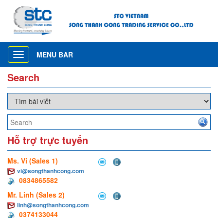
MENU BAR
Toggle
navigation
Search
Hỗ trợ trực tuyến
Ms. Vi (Sales 1)
vi@songthanhcong.com
0834865582
Mr. Linh (Sales 2)
linh@songthanhcong.com
0374133044