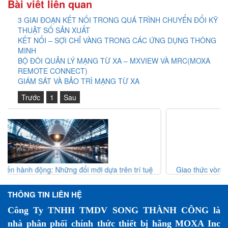
Bài viết liên quan
3 GIAI ĐOẠN KẾT NỐI TRONG QUÁ TRÌNH CHUYỂN ĐỔI KỸ
THUẬT SỐ SẢN XUẤT
KẾT NỐI – SỢI CHỈ VÀNG TRONG CÁC ỨNG DỤNG THÔNG
MINH
BỘ ĐÔI QUẢN LÝ MẠNG TỪ XA – MXVIEW VÀ MRC(MOXA
REMOTE CONNECT)
GIÁM SÁT VÀ BẢO TRÌ MẠNG TỪ XA
Trước
1
Sau
tuệ
Giao thức vòng MRP (IEC 62439-2) – Giải pháp dự phòng
sắt
mạng công nghiệp
THÔNG TIN LIÊN HỆ
Công Ty TNHH TMDV SONG THÀNH CÔNG là
nhà phân phối chính thức thiết bị hãng MOXA Inc