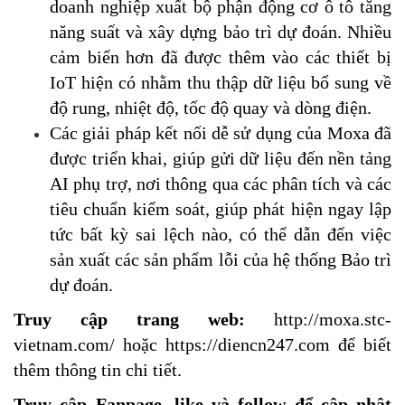
doanh nghiệp xuất bộ phận động cơ ô tô tăng
năng suất và xây dựng bảo trì dự đoán. Nhiều
cảm biến hơn đã được thêm vào các thiết bị
IoT hiện có nhằm thu thập dữ liệu bổ sung về
độ rung, nhiệt độ, tốc độ quay và dòng điện.
Các giải pháp kết nối dễ sử dụng của Moxa đã
được triển khai, giúp gửi dữ liệu đến nền tảng
AI phụ trợ, nơi thông qua các phân tích và các
tiêu chuẩn kiểm soát, giúp phát hiện ngay lập
tức bất kỳ sai lệch nào, có thể dẫn đến việc
sản xuất các sản phẩm lỗi của hệ thống Bảo trì
dự đoán.
Truy cập trang web:
http://moxa.stc-
vietnam.com/
hoặc
https://diencn247.com
để biết
thêm thông tin chi tiết.
Truy cập Fanpage, like và follow để cập nhật