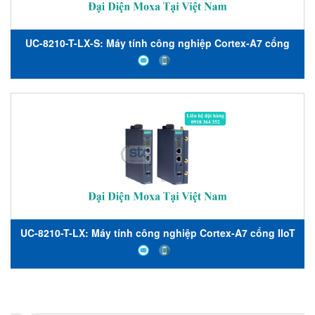
UC-8210-T-LX-S: Máy tính công nghiệp Cortex-A7 cổng
IIoT lõi kép 1 GHz với mô-đun TPM tích hợp, 1 cổng CAN,
4 DI, 4 DO, Máy tính nhúng công nghiệp Moxa Việt Nam,
Moxa-STC Việt Nam
UC-8210-T-LX: Máy tính công nghiệp Cortex-A7 cổng IIoT
lõi kép 1 GHz với 1 cổng CAN, 4 DI, 4 DO, Máy tính nhúng
công nghiệp Moxa Việt Nam, Moxa-STC Việt Nam