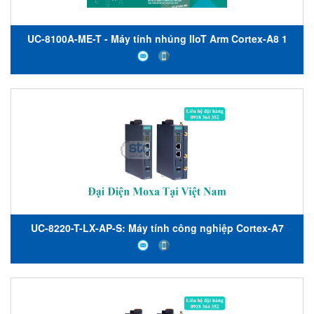
UC-8100A-ME-T - Máy tính nhúng IIoT Arm Cortex-A8 1
GHz - tích hợp LTE Cat. 4 - Moxa Việt Nam
UC-8220-T-LX-AP-S: Máy tính công nghiệp Cortex-A7
cổng IIoT lõi kép 1 GHz với mô-đun TPM tích hợp, mô-
đun Wi-Fi, 1 cổng CAN, 4 DI, 4 DO, Máy tính nhúng công
nghiệp Moxa Việt Nam, Moxa-STC Việt Nam