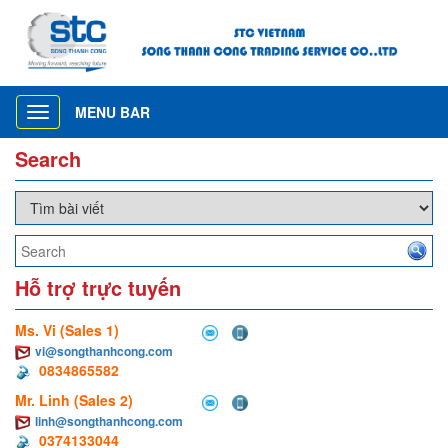
MENU BAR
Toggle
navigation
Search
Hỗ trợ trực tuyến
Ms. Vi (Sales 1)
vi@songthanhcong.com
0834865582
Mr. Linh (Sales 2)
linh@songthanhcong.com
0374133044