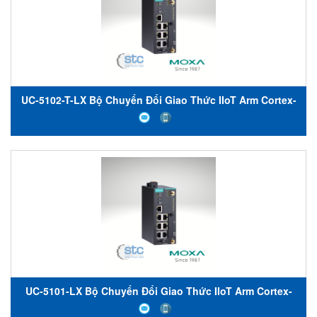
UC-5102-T-LX Bộ Chuyển Đổi Giao Thức IIoT Arm Cortex-
A8 1 GHz IIoT gateways Moxa Việt Nam
UC-5101-LX Bộ Chuyển Đổi Giao Thức IIoT Arm Cortex-
A8 1 GHz IIoT gateways Moxa Việt Nam