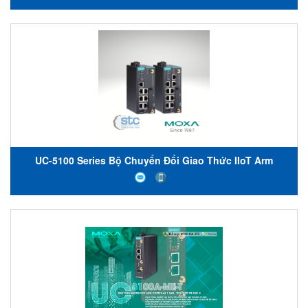
UC-5100 Series Bộ Chuyển Đổi Giao Thức IIoT Arm
Cortex-A8 1 GHz IIoT gateways Moxa Việt Nam