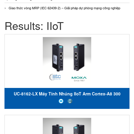
Giao thức vòng MRP (IEC 62439-2) – Giải pháp dự phòng mạng công nghiệp
Results: IIoT
UC-8162-LX Máy Tính Nhúng IIoT Arm Cortex-A8 300
MHz/600 MHz/1 GHz IIoT Gateways Moxa Việt Nam