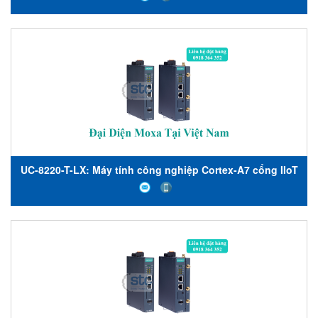
đun được cài đặt sẵn, 1 khe cắm mở rộng cho mô-đun
Wi-Fi, Moxa-STC Việt Nam
UC-8220-T-LX: Máy tính công nghiệp Cortex-A7 cổng IIoT
lõi kép 1 GHz với 2 khe cắm mở rộng cho mô-đun Wi-Fi
và LTE, 1 cổng CAN, 4 DI, 4 DO, Máy tính nhúng công
nghiệp Moxa Việt Nam, Moxa-STC Việt Nam