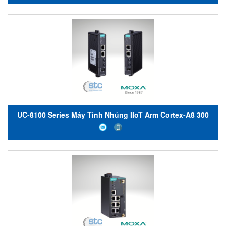
UC-8100 Series Máy Tính Nhúng IIoT Arm Cortex-A8 300
MHz/600 MHz/1 GHz IIoT Gateways Moxa Việt Nam