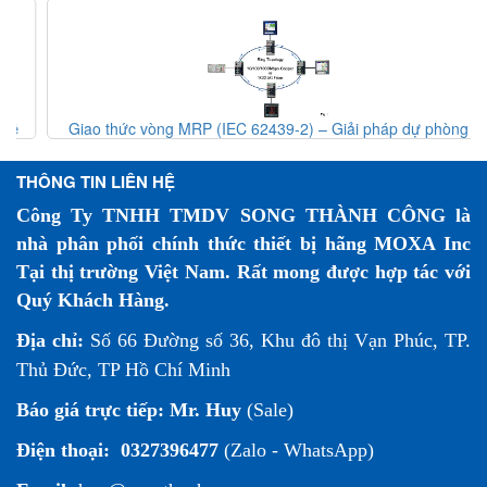
Giao thức vòng MRP (IEC 62439-2) – Giải pháp dự phòng
mạng công nghiệp
THÔNG TIN LIÊN HỆ
Công Ty TNHH TMDV SONG THÀNH CÔNG là
nhà phân phối chính thức thiết bị hãng MOXA Inc
Tại thị trường Việt Nam. Rất mong được hợp tác với
Quý Khách Hàng.
Địa chỉ:
Số 66 Đường số 36, Khu đô thị Vạn Phúc, TP.
Thủ Đức, TP Hồ Chí Minh
Báo giá trực tiếp:
Mr. Huy
(Sale)
Điện thoại:
0327396477
(Zalo - WhatsApp)