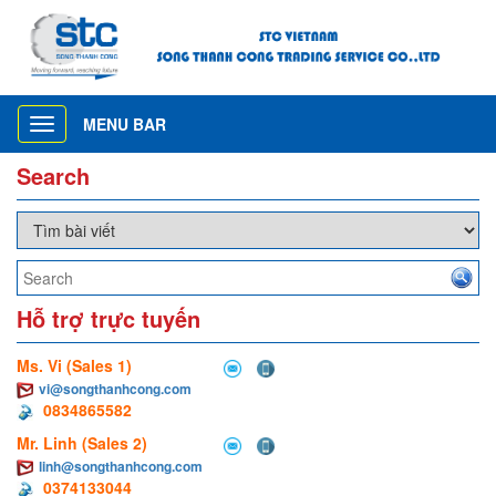
MENU BAR
Toggle
navigation
Search
Hỗ trợ trực tuyến
Ms. Vi (Sales 1)
vi@songthanhcong.com
0834865582
Mr. Linh (Sales 2)
linh@songthanhcong.com
0374133044