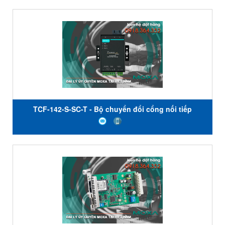
độ hoạt động từ 0 đến 60 ° C - Đại lý Moxa Việt Nam
TCF-142-S-SC-T - Bộ chuyển đổi cổng nối tiếp
RS232/485/422 sang quang giá rẻ - Đầu nối SC - Nhiệt
độ hoạt động từ -40 đến 75 ° C - Đại lý Moxa Việt Nam