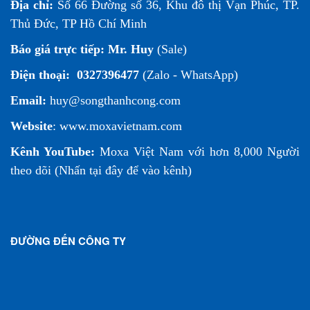
Địa chỉ:
Số 66 Đường số 36, Khu đô thị Vạn Phúc, TP.
Thủ Đức, TP Hồ Chí Minh
Báo giá trực tiếp:
Mr. Huy
(Sale)
Điện thoại:
0327396477
(Zalo - WhatsApp)
Email:
huy@songthanhcong.com
Website
:
www.moxavietnam.com
Kênh YouTube:
Moxa Việt Nam
với hơn 8,000 Người
theo dõi (
Nhấn tại đây để vào kênh
)
ĐƯỜNG ĐẾN CÔNG TY