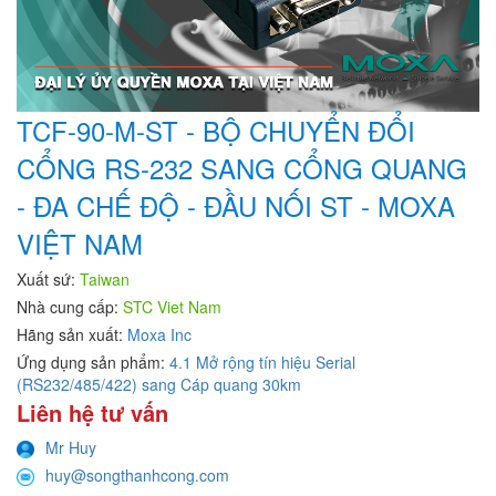
TCF-90-M-ST - BỘ CHUYỂN ĐỔI
CỔNG RS-232 SANG CỔNG QUANG
- ĐA CHẾ ĐỘ - ĐẦU NỐI ST - MOXA
VIỆT NAM
Xuất sứ:
Taiwan
Nhà cung cấp:
STC Viet Nam
Hãng sản xuất:
Moxa Inc
Ứng dụng sản phẩm:
4.1 Mở rộng tín hiệu Serial
(RS232/485/422) sang Cáp quang 30km
Liên hệ tư vấn
Mr Huy
huy@songthanhcong.com