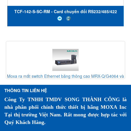
TCF-142-S-SC-RM - Card chuyển đổi RS232/485/422
sang quang - Đa chế độ - Đầu nối SC - Moxa Việt Nam
rnet băng thông cao MRX-Q/G4064 và
Đào tạo kỹ thuật Moxa 
S-4000/G4000
THÔNG TIN LIÊN HỆ
Công Ty TNHH TMDV SONG THÀNH CÔNG là
nhà phân phối chính thức thiết bị hãng MOXA Inc
Tại thị trường Việt Nam. Rất mong được hợp tác với
Quý Khách Hàng.