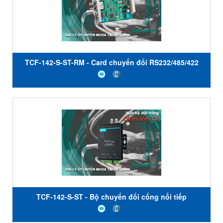
TCF-142-S-ST-RM - Card chuyển đổi RS232/485/422
sang quang - Chế độ đơn - Đầu nối ST - Moxa Việt
Nam
TCF-142-S-ST - Bộ chuyển đổi cổng nối tiếp
RS232/485/422 sang quang giá rẻ - Đầu nối ST - Nhiệt