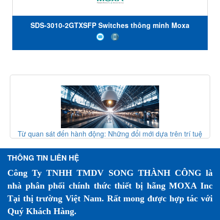
SDS-3010-2GTXSFP Switches thông minh Moxa
Vietnam
g đổi mới dựa trên trí tuệ
Giao thức vòng MRP (IEC 62439-2) 
g camera giám sát đường sắt
mạng công nghi
nào?
THÔNG TIN LIÊN HỆ
Công Ty TNHH TMDV SONG THÀNH CÔNG là
nhà phân phối chính thức thiết bị hãng MOXA Inc
Tại thị trường Việt Nam. Rất mong được hợp tác với
Quý Khách Hàng.