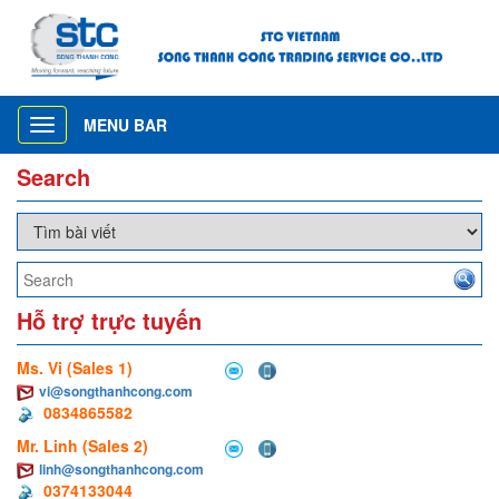
MENU BAR
Toggle
navigation
Search
Hỗ trợ trực tuyến
Ms. Vi (Sales 1)
vi@songthanhcong.com
0834865582
Mr. Linh (Sales 2)
linh@songthanhcong.com
0374133044