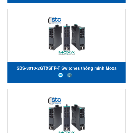
SDS-3010-2GTXSFP-T Switches thông minh Moxa
Vietnam