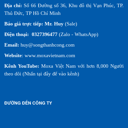
Địa chỉ:
Số 66 Đường số 36, Khu đô thị Vạn Phúc, TP.
Thủ Đức, TP Hồ Chí Minh
Báo giá trực tiếp:
Mr. Huy
(Sale)
Điện thoại:
0327396477
(Zalo - WhatsApp)
Email:
huy@songthanhcong.com
Website
:
www.moxavietnam.com
Kênh YouTube:
Moxa Việt Nam
với hơn 8,000 Người
theo dõi (
Nhấn tại đây để vào kênh
)
ĐƯỜNG ĐẾN CÔNG TY