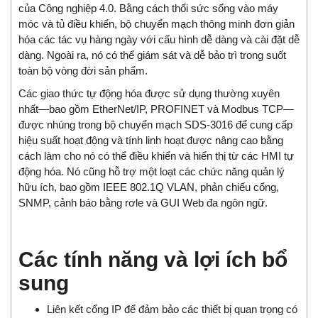
của Công nghiệp 4.0. Bằng cách thổi sức sống vào máy
móc và tủ điều khiển, bộ chuyển mạch thông minh đơn giản
hóa các tác vụ hàng ngày với cấu hình dễ dàng và cài đặt dễ
dàng. Ngoài ra, nó có thể giám sát và dễ bảo trì trong suốt
toàn bộ vòng đời sản phẩm.
Các giao thức tự động hóa được sử dụng thường xuyên
nhất—bao gồm EtherNet/IP, PROFINET và Modbus TCP—
được nhúng trong bộ chuyển mạch SDS-3016 để cung cấp
hiệu suất hoạt động và tính linh hoạt được nâng cao bằng
cách làm cho nó có thể điều khiển và hiển thị từ các HMI tự
động hóa. Nó cũng hỗ trợ một loạt các chức năng quản lý
hữu ích, bao gồm IEEE 802.1Q VLAN, phản chiếu cổng,
SNMP, cảnh báo bằng rơle và GUI Web đa ngôn ngữ.
Các tính năng và lợi ích bổ
sung
Liên kết cổng IP để đảm bảo các thiết bị quan trọng có