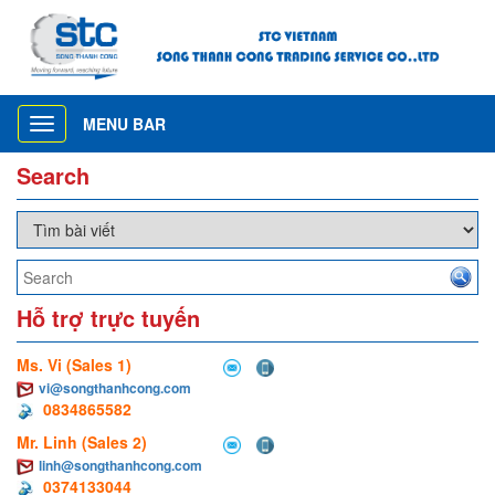
MENU BAR
Toggle
navigation
Search
Hỗ trợ trực tuyến
Ms. Vi (Sales 1)
vi@songthanhcong.com
0834865582
Mr. Linh (Sales 2)
linh@songthanhcong.com
0374133044