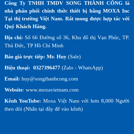
Công Ty TNHH TMDV SONG THÀNH CÔNG là
nhà phân phối chính thức thiết bị hãng MOXA Inc
Tại thị trường Việt Nam. Rất mong được hợp tác với
Quý Khách Hàng.
Địa chỉ:
Số 66 Đường số 36, Khu đô thị Vạn Phúc, TP.
Thủ Đức, TP Hồ Chí Minh
Báo giá trực tiếp:
Mr. Huy
(Sale)
Điện thoại:
0327396477
(Zalo - WhatsApp)
Email:
huy@songthanhcong.com
Website
:
www.moxavietnam.com
Kênh YouTube:
Moxa Việt Nam
với hơn 8,000 Người
theo dõi (
Nhấn tại đây để vào kênh
)