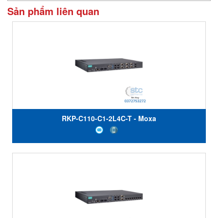
Sản phẩm liên quan
RKP-C110-C1-2L4C-T - Moxa