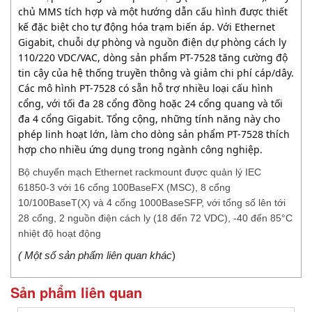
chủ MMS tích hợp và một hướng dẫn cấu hình được thiết
kế đặc biệt cho tự động hóa trạm biến áp. Với Ethernet
Gigabit, chuỗi dự phòng và nguồn điện dự phòng cách ly
110/220 VDC/VAC, dòng sản phẩm PT-7528 tăng cường độ
tin cậy của hệ thống truyền thông và giảm chi phí cáp/dây.
Các mô hình PT-7528 có sẵn hỗ trợ nhiều loại cấu hình
cổng, với tối đa 28 cổng đồng hoặc 24 cổng quang và tối
đa 4 cổng Gigabit. Tổng cộng, những tính năng này cho
phép linh hoạt lớn, làm cho dòng sản phẩm PT-7528 thích
hợp cho nhiều ứng dụng trong ngành công nghiệp.
Bộ chuyển mạch Ethernet rackmount được quản lý IEC
61850-3 với 16 cổng 100BaseFX (MSC), 8 cổng
10/100BaseT(X) và 4 cổng 1000BaseSFP, với tổng số lên tới
28 cổng, 2 nguồn điện cách ly (18 đến 72 VDC), -40 đến 85°C
nhiệt độ hoạt động
( Một số sản phẩm liên quan khác
)
Sản phẩm liên quan