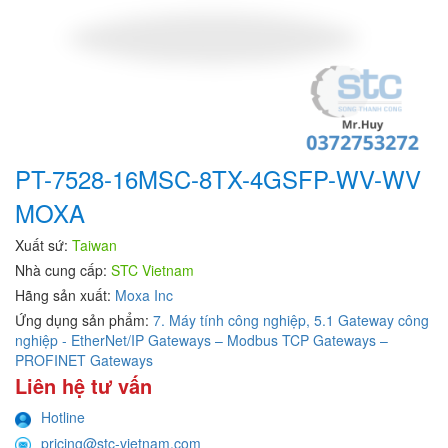
PT-7528-16MSC-8TX-4GSFP-WV-WV
MOXA
Xuất sứ:
Taiwan
Nhà cung cấp:
STC Vietnam
Hãng sản xuất:
Moxa Inc
Ứng dụng sản phẩm:
7. Máy tính công nghiệp,
5.1 Gateway công
nghiệp - EtherNet/IP Gateways – Modbus TCP Gateways –
PROFINET Gateways
Liên hệ tư vấn
Hotline
pricing@stc-vietnam.com