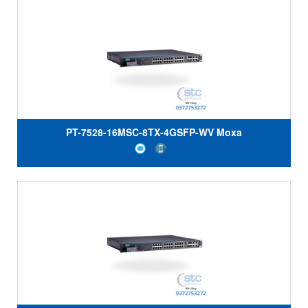
PT-7528-16MSC-8TX-4GSFP-WV Moxa