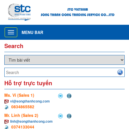
MENU BAR
Toggle
navigation
Search
Hỗ trợ trực tuyến
Ms. Vi (Sales 1)
vi@songthanhcong.com
0834865582
Mr. Linh (Sales 2)
linh@songthanhcong.com
0374133044