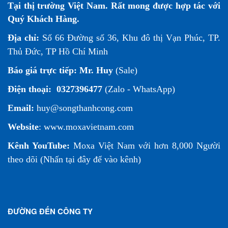
Tại thị trường Việt Nam. Rất mong được hợp tác với
Quý Khách Hàng.
Địa chỉ:
Số 66 Đường số 36, Khu đô thị Vạn Phúc, TP.
Thủ Đức, TP Hồ Chí Minh
Báo giá trực tiếp:
Mr. Huy
(Sale)
Điện thoại:
0327396477
(Zalo - WhatsApp)
Email:
huy@songthanhcong.com
Website
:
www.moxavietnam.com
Kênh YouTube:
Moxa Việt Nam
với hơn 8,000 Người
theo dõi (
Nhấn tại đây để vào kênh
)
ĐƯỜNG ĐẾN CÔNG TY