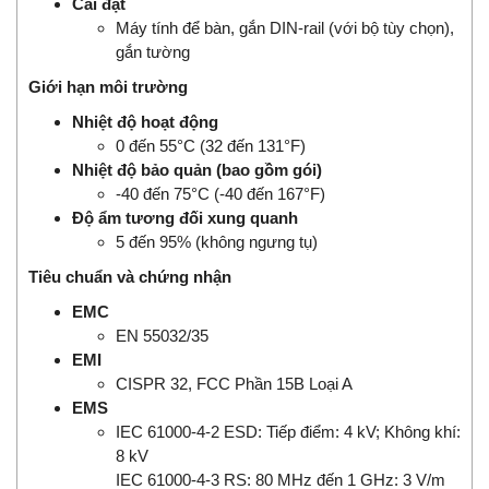
Cài đặt
Máy tính để bàn, gắn DIN-rail (với bộ tùy chọn),
gắn tường
Giới hạn môi trường
Nhiệt độ hoạt động
0 đến 55°C (32 đến 131°F)
Nhiệt độ bảo quản (bao gồm gói)
-40 đến 75°C (-40 đến 167°F)
Độ ẩm tương đối xung quanh
5 đến 95% (không ngưng tụ)
Tiêu chuẩn và chứng nhận
EMC
EN 55032/35
EMI
CISPR 32, FCC Phần 15B Loại A
EMS
IEC 61000-4-2 ESD: Tiếp điểm: 4 kV; Không khí:
8 kV
IEC 61000-4-3 RS: 80 MHz đến 1 GHz: 3 V/m