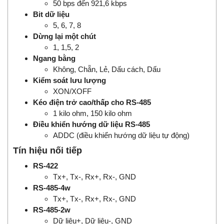
50 bps đến 921,6 kbps
Bit dữ liệu
5, 6, 7, 8
Dừng lại một chút
1, 1,5, 2
Ngang bằng
Không, Chẵn, Lẻ, Dấu cách, Dấu
Kiểm soát lưu lượng
XON/XOFF
Kéo điện trở cao/thấp cho RS-485
1 kilo ohm, 150 kilo ohm
Điều khiển hướng dữ liệu RS-485
ADDC (điều khiển hướng dữ liệu tự động)
Tín hiệu nối tiếp
RS-422
Tx+, Tx-, Rx+, Rx-, GND
RS-485-4w
Tx+, Tx-, Rx+, Rx-, GND
RS-485-2w
Dữ liệu+, Dữ liệu-, GND