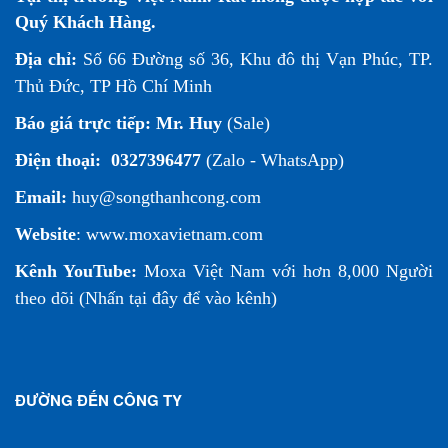
Quý Khách Hàng.
Địa chỉ:
Số 66 Đường số 36, Khu đô thị Vạn Phúc, TP.
Thủ Đức, TP Hồ Chí Minh
Báo giá trực tiếp:
Mr. Huy
(Sale)
Điện thoại:
0327396477
(Zalo - WhatsApp)
Email:
huy@songthanhcong.com
Website
:
www.moxavietnam.com
Kênh YouTube:
Moxa Việt Nam
với hơn 8,000 Người
theo dõi (
Nhấn tại đây để vào kênh
)
ĐƯỜNG ĐẾN CÔNG TY