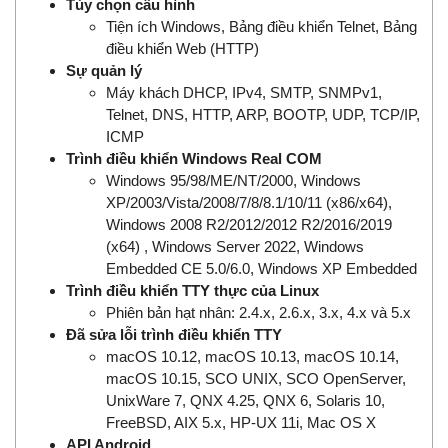
Tùy chọn cấu hình
Tiện ích Windows, Bảng điều khiển Telnet, Bảng
điều khiển Web (HTTP)
Sự quản lý
Máy khách DHCP, IPv4, SMTP, SNMPv1,
Telnet, DNS, HTTP, ARP, BOOTP, UDP, TCP/IP,
ICMP
Trình điều khiển Windows Real COM
Windows 95/98/ME/NT/2000, Windows
XP/2003/Vista/2008/7/8/8.1/10/11 (x86/x64),
Windows 2008 R2/2012/2012 R2/2016/2019
(x64) , Windows Server 2022, Windows
Embedded CE 5.0/6.0, Windows XP Embedded
Trình điều khiển TTY thực của Linux
Phiên bản hạt nhân: 2.4.x, 2.6.x, 3.x, 4.x và 5.x
Đã sửa lỗi trình điều khiển TTY
macOS 10.12, macOS 10.13, macOS 10.14,
macOS 10.15, SCO UNIX, SCO OpenServer,
UnixWare 7, QNX 4.25, QNX 6, Solaris 10,
FreeBSD, AIX 5.x, HP-UX 11i, Mac OS X
API Android