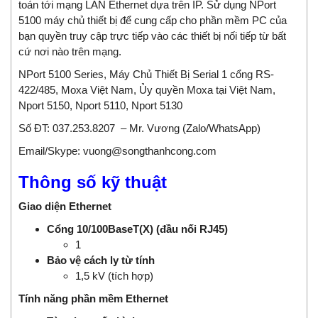
toán tới mạng LAN Ethernet dựa trên IP. Sử dụng NPort
5100 máy chủ thiết bị để cung cấp cho phần mềm PC của
bạn quyền truy cập trực tiếp vào các thiết bị nối tiếp từ bất
cứ nơi nào trên mạng.
NPort 5100 Series, Máy Chủ Thiết Bị Serial 1 cổng RS-
422/485, Moxa Việt Nam, Ủy quyền Moxa tại Việt Nam,
Nport 5150, Nport 5110, Nport 5130
Số ĐT:
037.253.8207
– Mr. Vương (Zalo/WhatsApp)
Email/Skype:
vuong@songthanhcong.com
Thông số kỹ thuật
Giao diện Ethernet
Cổng 10/100BaseT(X) (đầu nối RJ45)
1
Bảo vệ cách ly từ tính
1,5 kV (tích hợp)
Tính năng phần mềm Ethernet