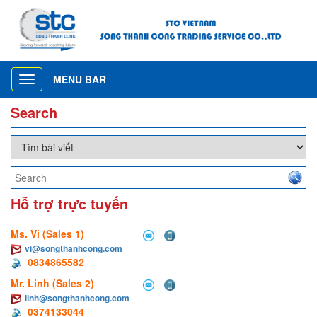
MENU BAR
Toggle
navigation
Search
Hỗ trợ trực tuyến
Ms. Vi (Sales 1)
vi@songthanhcong.com
0834865582
Mr. Linh (Sales 2)
linh@songthanhcong.com
0374133044