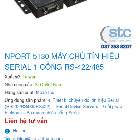
NPORT 5130 MÁY CHỦ TÍN HIỆU
SERIAL 1 CỔNG RS-422/485
Xuất sứ:
Taiwan
Nhà cung cấp:
STC Việt Nam
Hãng sản xuất:
Moxa Inc
Ứng dụng sản phẩm:
4. Thiết bị chuyển đổi tín hiệu Serial
(RS232/RS485/RS422) – Serial Device Servers – Giải pháp
Fieldbus – Bo mạch nhiều cổng Serial
Liên hệ tư vấn
Hotline
pricing@stc-vietnam.com