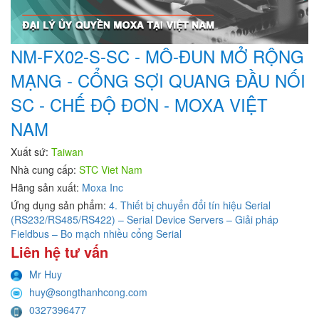
NM-FX02-S-SC - MÔ-ĐUN MỞ RỘNG
MẠNG - CỔNG SỢI QUANG ĐẦU NỐI
SC - CHẾ ĐỘ ĐƠN - MOXA VIỆT
NAM
Xuất sứ:
Taiwan
Nhà cung cấp:
STC Viet Nam
Hãng sản xuất:
Moxa Inc
Ứng dụng sản phẩm:
4. Thiết bị chuyển đổi tín hiệu Serial
(RS232/RS485/RS422) – Serial Device Servers – Giải pháp
Fieldbus – Bo mạch nhiều cổng Serial
Liên hệ tư vấn
Mr Huy
huy@songthanhcong.com
0327396477