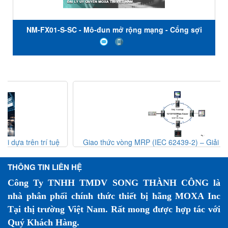
NM-FX01-S-SC - Mô-đun mở rộng mạng - Cổng sợi
quang đầu nối SC chế độ đơn - Moxa Việt Nam
Giao thức vòng MRP (IEC 62439-2) – Giải pháp dự phòng
mạng công nghiệp
THÔNG TIN LIÊN HỆ
Công Ty TNHH TMDV SONG THÀNH CÔNG là
nhà phân phối chính thức thiết bị hãng MOXA Inc
Tại thị trường Việt Nam. Rất mong được hợp tác với
Quý Khách Hàng.