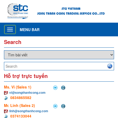
MENU BAR
Toggle
navigation
Search
Hỗ trợ trực tuyến
Ms. Vi (Sales 1)
vi@songthanhcong.com
0834865582
Mr. Linh (Sales 2)
linh@songthanhcong.com
0374133044