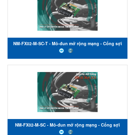
NM-FX02-M-SC-T - Mô-đun mở rộng mạng - Cổng sợi
quang đầu nối SC đa chế độ - Nhiệt độ hoạt động -40
đến 75℃ - Moxa Việt Nam
NM-FX02-M-SC - Mô-đun mở rộng mạng - Cổng sợi
quang đầu nối SC đa chế độ - Moxa Việt Nam