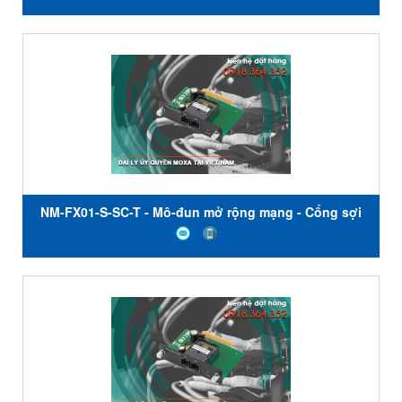
NM-FX01-S-SC-T - Mô-đun mở rộng mạng - Cổng sợi
quang đầu nối SC chế độ đơn - Nhiệt độ hoạt động
-40 đến 75 ℃ - Moxa Việt Nam