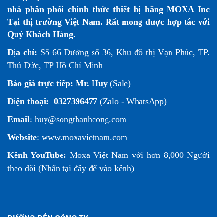
nhà phân phối chính thức thiết bị hãng MOXA Inc
Tại thị trường Việt Nam. Rất mong được hợp tác với
Quý Khách Hàng.
Địa chỉ:
Số 66 Đường số 36, Khu đô thị Vạn Phúc, TP.
Thủ Đức, TP Hồ Chí Minh
Báo giá trực tiếp:
Mr. Huy
(Sale)
Điện thoại:
0327396477
(Zalo - WhatsApp)
Email:
huy@songthanhcong.com
Website
:
www.moxavietnam.com
Kênh YouTube:
Moxa Việt Nam
với hơn 8,000 Người
theo dõi (
Nhấn tại đây để vào kênh
)