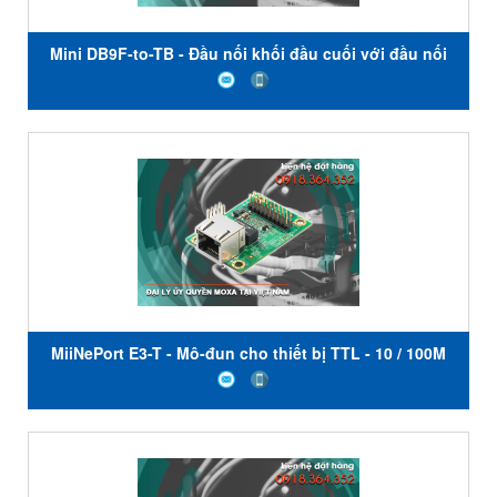
Mini DB9F-to-TB - Đầu nối khối đầu cuối với đầu nối
cái DB9 - Moxa Việt Nam
MiiNePort E3-T - Mô-đun cho thiết bị TTL - 10 / 100M
với đầu nối RJ45 - Tốc độ truyền 50 bps đến 230,4
Kbps - Nhiệt độ hoạt động -40 đến 85 ° C - Moxa Việt
Nam