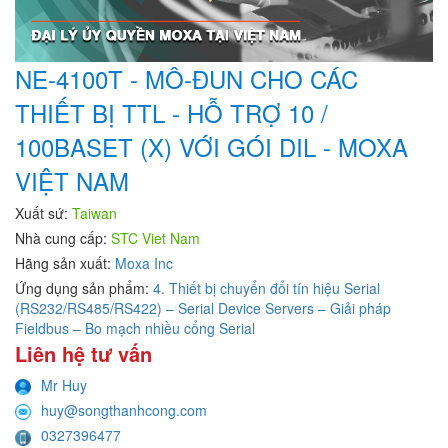
NE-4100T - MÔ-ĐUN CHO CÁC
THIẾT BỊ TTL - HỖ TRỢ 10 /
100BASET (X) VỚI GÓI DIL - MOXA
VIỆT NAM
Xuất sứ:
Taiwan
Nhà cung cấp:
STC Viet Nam
Hãng sản xuất:
Moxa Inc
Ứng dụng sản phẩm:
4. Thiết bị chuyển đổi tín hiệu Serial
(RS232/RS485/RS422) – Serial Device Servers – Giải pháp
Fieldbus – Bo mạch nhiều cổng Serial
Liên hệ tư vấn
Mr Huy
huy@songthanhcong.com
0327396477