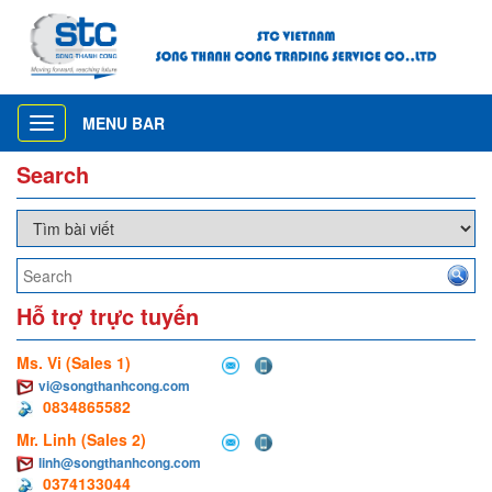
MENU BAR
Toggle
navigation
Search
Hỗ trợ trực tuyến
Ms. Vi (Sales 1)
vi@songthanhcong.com
0834865582
Mr. Linh (Sales 2)
linh@songthanhcong.com
0374133044