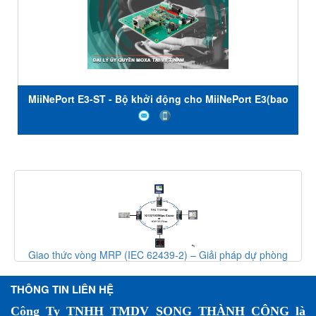
MiiNePort E3-ST - Bộ khởi động cho MiiNePort E3(bao
gồm mô-đun) - Moxa Việt Nam
Giao thức vòng MRP (IEC 62439-2) – Giải pháp dự phòng
mạng công nghiệp
THÔNG TIN LIÊN HỆ
Công Ty TNHH TMDV SONG THÀNH CÔNG là