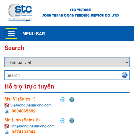
MENU BAR
Toggle
navigation
Search
Hỗ trợ trực tuyến
Ms. Vi (Sales 1)
vi@songthanhcong.com
0834865582
Mr. Linh (Sales 2)
linh@songthanhcong.com
0374133044