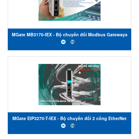
MGate MB3170-IEX - Bộ chuyển đổi Modbus Gateways
1 cổng RS232/485/422 sang Ethernet - Chứng nhận
IECEx - Nhiệt độ hoạt động từ 0 đến 55C - Moxa Việt
Nam
MGate EIP3270-T-IEX - Bộ chuyển đổi 2 cổng EtherNet
/ IP sang DF1 - Chứng nhận IECEx - Nhiệt độ hoạt
động -40 đến 75 ° C - Moxa Việt Nam