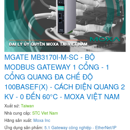
MGATE MB3170I-M-SC - BỘ
MODBUS GATEWAY 1 CỔNG - 1
CỔNG QUANG ĐA CHẾ ĐỘ
100BASEF(X) - CÁCH ĐIỆN QUANG 2
KV - 0 ĐẾN 60°C - MOXA VIỆT NAM
Xuất sứ:
Taiwan
Nhà cung cấp:
STC Viet Nam
Hãng sản xuất:
Moxa Inc
Ứng dụng sản phẩm:
5.1 Gateway công nghiệp - EtherNet/IP