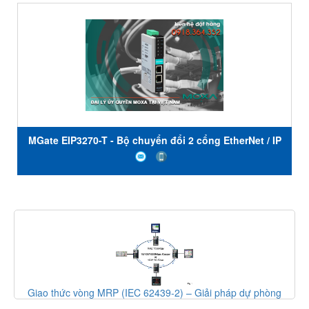
MGate EIP3270-T - Bộ chuyển đổi 2 cổng EtherNet / IP
sang DF1 - Nhiệt độ hoạt động -40 đến 75 ° C - Moxa
Việt Nam
 phòng
Moxa ra mắt switch Ethernet băng thông cao MRX-Q/G406
EDS-4000/G4000