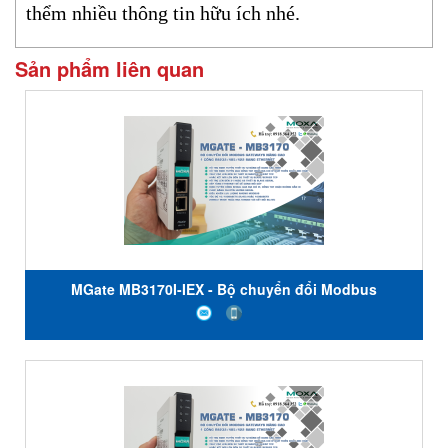
thểm nhiều thông tin hữu ích nhé.
Sản phẩm liên quan
MGate MB3170I-IEX - Bộ chuyển đổi Modbus
Gateways nâng cao 1 cổng RS232/485/422 sang
Ethernet - Cách ly 2 kV - Chứng nhận IECEx - Nhiệt độ
hoạt động từ 0 đến 55 ° C - Moxa Việt Nam