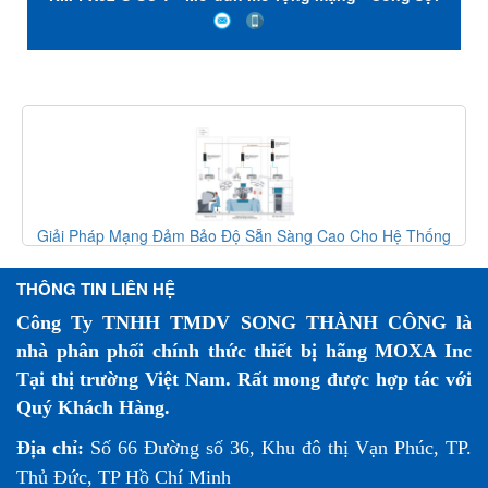
quang đầu nối SC - Chế độ đơn - Nhiệt độ hoạt động
-40 đến 75℃ - Moxa Việt Nam
Giải Pháp Mạng Đảm Bảo Độ Sẵn Sàng Cao Cho Hệ Thống
Phẫu Thuật Robot
THÔNG TIN LIÊN HỆ
Công Ty TNHH TMDV SONG THÀNH CÔNG là
nhà phân phối chính thức thiết bị hãng MOXA Inc
Tại thị trường Việt Nam. Rất mong được hợp tác với
Quý Khách Hàng.
Địa chỉ:
Số 66 Đường số 36, Khu đô thị Vạn Phúc, TP.
Thủ Đức, TP Hồ Chí Minh