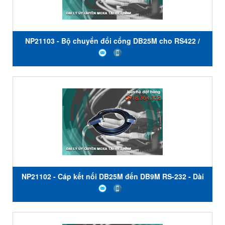
NP21103 - Bộ chuyển đổi cổng DB25M cho RS422 /
485 (NPORT DE-211) - Moxa Việt Nam
NP21102 - Cáp kết nối DB25M đến DB9M RS-232 - Dài
30 cm - Dành cho DE-211 - Moxa Việt Nam