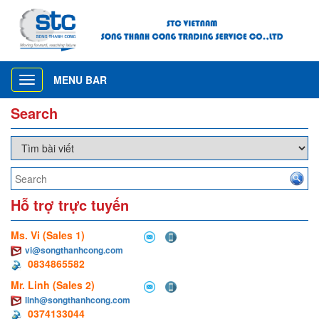
MENU BAR
Toggle
navigation
Search
Hỗ trợ trực tuyến
Ms. Vi (Sales 1)
vi@songthanhcong.com
0834865582
Mr. Linh (Sales 2)
linh@songthanhcong.com
0374133044