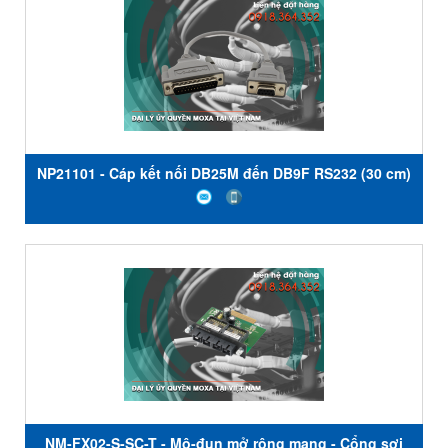
NP21101 - Cáp kết nối DB25M đến DB9F RS232 (30 cm)
- Dành cho NPORT DE-211 - Moxa Việt Nam
NM-FX02-S-SC-T - Mô-đun mở rộng mạng - Cổng sợi