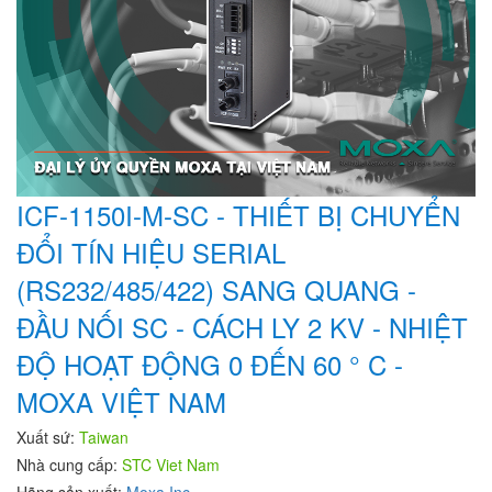
ICF-1150I-M-SC - THIẾT BỊ CHUYỂN
ĐỔI TÍN HIỆU SERIAL
(RS232/485/422) SANG QUANG -
ĐẦU NỐI SC - CÁCH LY 2 KV - NHIỆT
ĐỘ HOẠT ĐỘNG 0 ĐẾN 60 ° C -
MOXA VIỆT NAM
Xuất sứ:
Taiwan
Nhà cung cấp:
STC Viet Nam
Hãng sản xuất:
Moxa Inc