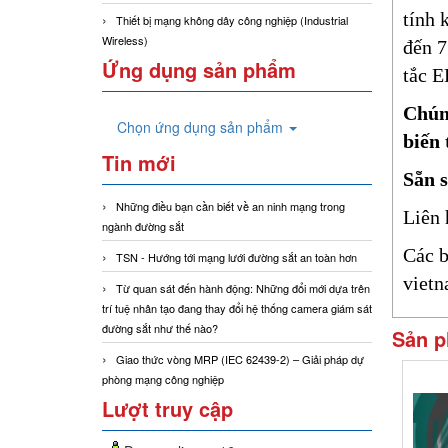
tính 
Thiết bị mạng không dây công nghiệp (Industrial
Wireless)
đến 7
Ứng dụng sản phẩm
tắc E
Chúng
Chọn ứng dụng sản phẩm
biến 
Tin mới
Sẵn s
Những điều bạn cần biết về an ninh mạng trong
Liên 
ngành đường sắt
Các b
TSN - Hướng tới mạng lưới đường sắt an toàn hơn
viet
Từ quan sát đến hành động: Những đổi mới dựa trên
trí tuệ nhân tạo đang thay đổi hệ thống camera giám sát
đường sắt như thế nào?
Sản p
Giao thức vòng MRP (IEC 62439-2) – Giải pháp dự
phòng mạng công nghiệp
Lượt truy cập