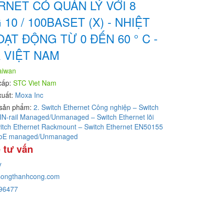
RNET CÓ QUẢN LÝ VỚI 8
10 / 100BASET (X) - NHIỆT
ẠT ĐỘNG TỪ 0 ĐẾN 60 ° C -
 VIỆT NAM
aiwan
cấp:
STC Viet Nam
xuất:
Moxa Inc
sản phẩm:
2. Switch Ethernet Công nghiệp – Switch
IN-rail Managed/Unmanaged – Switch Ethernet lõi
itch Ethernet Rackmount – Switch Ethernet EN50155
PoE managed/Unmanaged
 tư vấn
y
ongthanhcong.com
96477