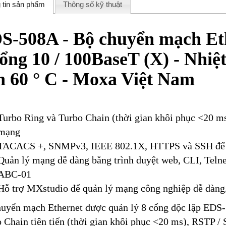
 tin sản phẩm
Thông số kỹ thuật
S-508A - Bộ chuyển mạch Eth
cổng 10 / 100BaseT (X) - Nhiệ
n 60 ° C - Moxa Việt Nam
Turbo Ring và Turbo Chain (thời gian khôi phục <20 
mạng
TACACS +, SNMPv3, IEEE 802.1X, HTTPS và SSH để 
Quản lý mạng dễ dàng bằng trình duyệt web, CLI, Telne
ABC-01
Hỗ trợ MXstudio để quản lý mạng công nghiệp dễ dàng,
uyển mạch Ethernet được quản lý 8 cổng độc lập EDS-
 Chain tiên tiến (thời gian khôi phục <20 ms), RSTP /