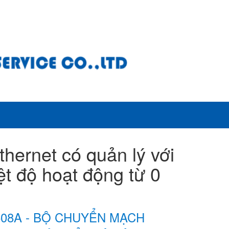
ernet có quản lý với
ệt độ hoạt động từ 0
508A - BỘ CHUYỂN MẠCH