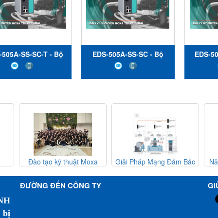
-505A-SS-SC-T - Bộ
EDS-505A-SS-SC - Bộ
EDS-50
yển mạch Ethernet
chuyển mạch Ethernet
chuyển
quản lý với 3 cổng
có quản lý với 3 cổng
có quả
 / 100BaseT (X) - 2
10 / 100BaseT (X) - 2
10 / 1
ổng chế độ đơn
cổng chế độ đơn
cổn
BaseFX với đầu nối
100BaseFX với đầu nối
100Bas
 Nhiệt độ hoạt động
SC - Nhiệt độ hoạt động
ST - Nh
40 đến 75 ° C - Moxa
từ 0 đến 60 ° C - Moxa
từ 0 đế
thuật Moxa
Giải Pháp Mạng Đảm Bảo
Nâng Cao An Toàn Hàn
Việt Nam
Việt Nam
 Moxa Việt
Độ Sẵn Sàng Cao Cho Hệ
Không Với Hệ Thống Phá
m
Thống Phẫu Thuật Robot
Hiện Chim Đáng Tin Cậ
ĐƯỜNG ĐẾN CÔNG TY
GI
NH
 bị