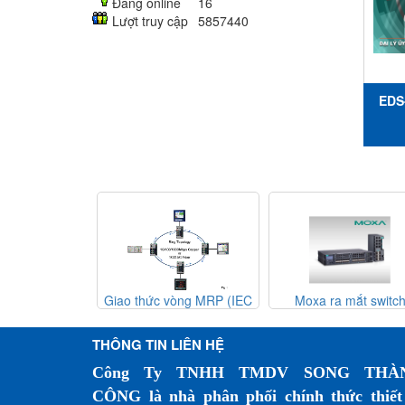
Đang online
16
Lượt truy cập
5857440
EDS
chu
có 
10
c
100
SC -
từ -
o thức vòng MRP (IEC
Moxa ra mắt switch
Đào tạo kỹ 
439-2) – Giải pháp dự
Ethernet băng thông cao
MTSC 2025 -
ng mạng công nghiệp
MRX-Q/G4064 và EDS-
Na
THÔNG TIN LIÊN HỆ
4000/G4000
Công Ty TNHH TMDV SONG THÀ
CÔNG là nhà phân phối chính thức thiết