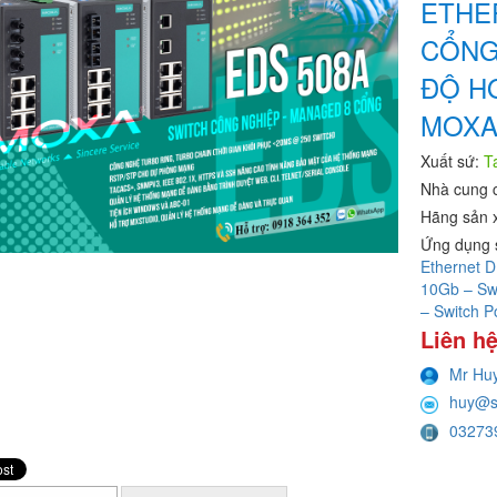
ETHE
CỔNG 
ĐỘ HO
MOXA
Xuất sứ:
T
Nhà cung 
Hãng sản 
Ứng dụng 
Ethernet D
10Gb – Sw
– Switch 
Liên hệ
Mr Hu
huy@s
03273