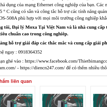
khả dụng của mạng Ethernet công nghiệp của bạn. Các m
5 ° C cũng có sẵn và công tắc hỗ trợ các tính năng quả
DS-508A phù hợp với mọi môi trường công nghiệp khắc
 tôi, Đại lý Moxa Tại Việt Nam và là nhà cung cấp t
tiêu chuẩn cao trong công nghiêp.
àng hỗ trợ giải đáp các thắc mắc và cung cấp giải p
hệ ngay : 0918364352
ạn ghé vào :
https://www.facebook.com/Thietbimangc
nam.com/
-
https://diencn247.com/
để có thểm nhiều thô
hẩm liên quan