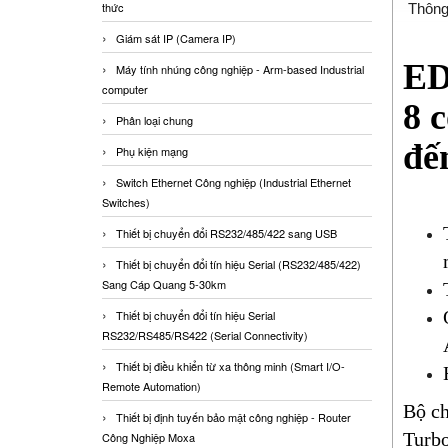
thức
Thông
Giám sát IP (Camera IP)
ED
Máy tính nhúng công nghiệp - Arm-based Industrial
computer
8 
Phân loại chung
đế
Phụ kiện mạng
Switch Ethernet Công nghiệp (Industrial Ethernet
Switches)
Thiết bị chuyển đổi RS232/485/422 sang USB
Thiết bị chuyển đổi tín hiệu Serial (RS232/485/422)
Sang Cáp Quang 5-30km
Thiết bị chuyển đổi tín hiệu Serial
RS232/RS485/RS422 (Serial Connectivity)
Thiết bị điều khiển từ xa thông minh (Smart I/O-
Remote Automation)
Bộ ch
Thiết bị định tuyến bảo mật công nghiệp - Router
Turbo
Công Nghiệp Moxa