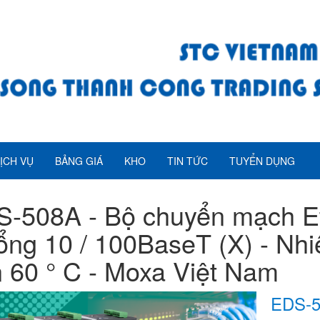
ỊCH VỤ
BẢNG GIÁ
KHO
TIN TỨC
TUYỂN DỤNG
-508A - Bộ chuyển mạch Eth
ổng 10 / 100BaseT (X) - Nhi
 60 ° C - Moxa Việt Nam
EDS-