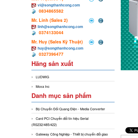
vi@songthanhcong.com
0834865582
Mr. Linh (Sales 2)
linh@songthanhcong.com
0374133044
Mr. Huy (Sales Kỹ Thuật)
huy@songthanhcong.com
0327396477
Hãng sản xuất
LUDWIG
Moxa Inc
Danh mục sản phẩm
Bộ Chuyển Đổi Quang Điện - Media Converter
Card PCI Chuyển đổi tín hiệu Serial
(RS232/485/422)
Gateway Công Nghiệp - Thiết bị chuyển đổi giao