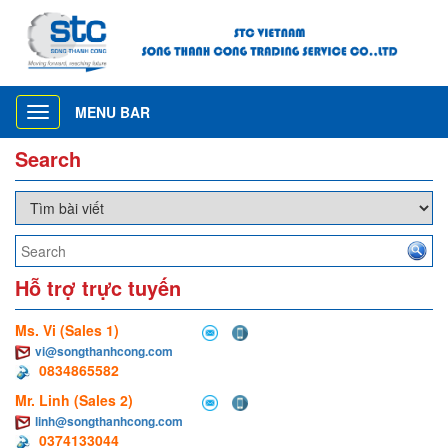
MENU BAR
Toggle
navigation
Search
Hỗ trợ trực tuyến
Ms. Vi (Sales 1)
vi@songthanhcong.com
0834865582
Mr. Linh (Sales 2)
linh@songthanhcong.com
0374133044