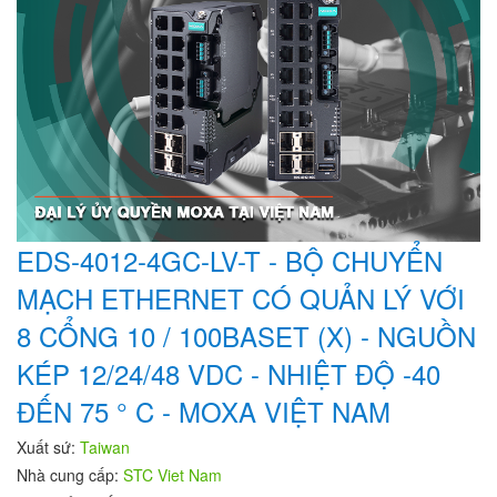
EDS-4012-4GC-LV-T - BỘ CHUYỂN
MẠCH ETHERNET CÓ QUẢN LÝ VỚI
8 CỔNG 10 / 100BASET (X) - NGUỒN
KÉP 12/24/48 VDC - NHIỆT ĐỘ -40
ĐẾN 75 ° C - MOXA VIỆT NAM
Xuất sứ:
Taiwan
Nhà cung cấp:
STC Viet Nam