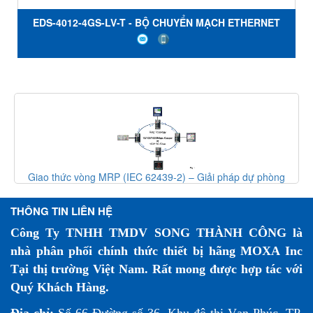
EDS-4012-4GS-LV-T - BỘ CHUYỂN MẠCH ETHERNET
CÓ QUẢN LÝ VỚI 8 CỔNG 10 / 100BaseT (X) - 4 CỔNG
100 / 1000BaseSFP - NGUỒN ĐIỆN 12/24/48 VDC -
NHIỆT ĐỘ -40 đến 75 ° C - MOXA VIỆT NAM
 Giải pháp dự phòng
Moxa ra mắt switch Ethernet băng thông ca
p
EDS-4000/G4000
THÔNG TIN LIÊN HỆ
Công Ty TNHH TMDV SONG THÀNH CÔNG là
nhà phân phối chính thức thiết bị hãng MOXA Inc
Tại thị trường Việt Nam. Rất mong được hợp tác với
Quý Khách Hàng.