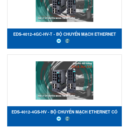
EDS-4012-4GC-HV-T - BỘ CHUYỂN MẠCH ETHERNET
CÓ QUẢN LÝ VỚI 8 CỔNG 10 / 100BaseT (X) - NGUỒN
ĐIỆN 110/220 VAC / VDC - NHIỆT ĐỘ -40 đến 75 ° C -
MOXA VIỆT NAM
EDS-4012-4GS-HV - BỘ CHUYỂN MẠCH ETHERNET CÓ
QUẢN LÝ VỚI 8 CỔNG 10 / 100BaseT (X) - 4 CỔNG 100 /
1000BaseSFP - NGUỒN ĐIỆN 110/220 VAC / VDC -