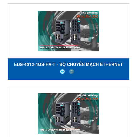
NHIỆT ĐỘ -10 đến 60 ° C - MOXA VIỆT NAM
EDS-4012-4GS-HV-T - BỘ CHUYỂN MẠCH ETHERNET
CÓ QUẢN LÝ VỚI 8 CỔNG 10 / 100BaseT (X) - 4 CỔNG
100 / 1000BaseSFP - NGUỒN ĐIỆN 110/220 VAC / VDC -
NHIỆT ĐỘ -40 đến 75 ° C - MOXA VIỆT NAM