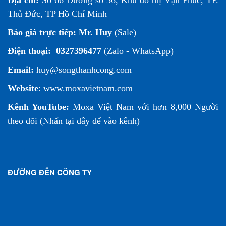
Địa chỉ:
Số 66 Đường số 36, Khu đô thị Vạn Phúc, TP.
Thủ Đức, TP Hồ Chí Minh
Báo giá trực tiếp:
Mr. Huy
(Sale)
Điện thoại:
0327396477
(Zalo - WhatsApp)
Email:
huy@songthanhcong.com
Website
:
www.moxavietnam.com
Kênh YouTube:
Moxa Việt Nam
với hơn 8,000 Người
theo dõi (
Nhấn tại đây để vào kênh
)
ĐƯỜNG ĐẾN CÔNG TY