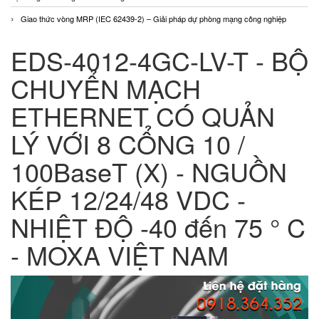
Giao thức vòng MRP (IEC 62439-2) – Giải pháp dự phòng mạng công nghiệp
EDS-4012-4GC-LV-T - BỘ
CHUYỂN MẠCH
ETHERNET CÓ QUẢN
LÝ VỚI 8 CỔNG 10 /
100BaseT (X) - NGUỒN
KÉP 12/24/48 VDC -
NHIỆT ĐỘ -40 đến 75 ° C
- MOXA VIỆT NAM