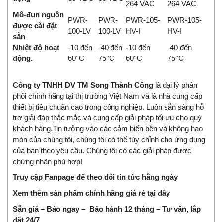
264 VAC
264 VAC
Mô-đun nguồn
PWR-
PWR-
PWR-105-
PWR-105-
được cài đặt
100-LV
100-LV
HV-I
HV-I
sẵn
Nhiệt độ hoạt
-10 đến
-40 đến
-10 đến
-40 đến
động.
60°C
75°C
60°C
75°C
Công ty TNHH DV TM Song Thành Công
là đại lý phân
phối chính hãng tại thị trường Việt Nam và là nhà
cung cấp
thiết bị tiêu chuẩn cao trong công nghiệp
.
Luôn sẵn sàng hỗ
trợ giải đáp thắc mắc và cung cấp giải pháp tối ưu cho quý
khách hàng.
Tin tưởng vào các cảm biến bền và không hao
mòn của chúng tôi, chúng tôi có thể tùy chỉnh cho ứng dụng
của bạn theo yêu cầu. Chúng tôi có các giải pháp được
chứng nhận phù hợp!
Truy cập Fanpage để theo dõi tin tức hằng ngày
Xem thêm sản phẩm chính hãng giá rẻ
tại đây
Sẵn giá – Báo ngay – Bảo hành 12 tháng – Tư vấn, lắp
đặt 24/7