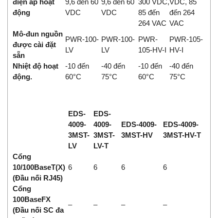
điện áp hoạt
9,6 đến 60
9,6 đến 60
300 VDC,
VDC, 85
động
VDC
VDC
85 đến
đến 264
264 VAC
VAC
Mô-đun nguồn
PWR-100-
PWR-100-
PWR-
PWR-105-
được cài đặt
LV
LV
105-HV-I
HV-I
sẵn
Nhiệt độ hoạt
-10 đến
-40 đến
-10 đến
-40 đến
động.
60°C
75°C
60°C
75°C
EDS-
EDS-
4009-
4009-
EDS-4009-
EDS-4009-
3MST-
3MST-
3MST-HV
3MST-HV-T
LV
LV-T
Cổng
10/100BaseT(X)
6
6
6
6
(Đầu nối RJ45)
Cổng
100BaseFX
–
–
–
–
(Đầu nối SC đa