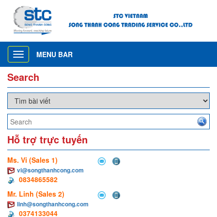
MENU BAR
Toggle
navigation
Search
Hỗ trợ trực tuyến
Ms. Vi (Sales 1)
vi@songthanhcong.com
0834865582
Mr. Linh (Sales 2)
linh@songthanhcong.com
0374133044