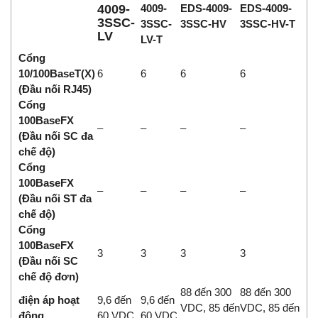
4009-
4009-
EDS-4009-
EDS-4009-
3SSC-
3SSC-
3SSC-HV
3SSC-HV-T
LV
LV-T
Cổng
10/100BaseT(X)
6
6
6
6
(Đầu nối RJ45)
Cổng
100BaseFX
–
–
–
–
(Đầu nối SC đa
chế độ)
Cổng
100BaseFX
–
–
–
–
(Đầu nối ST đa
chế độ)
Cổng
100BaseFX
3
3
3
3
(Đầu nối SC
chế độ đơn)
88 đến 300
88 đến 300
điện áp hoạt
9,6 đến
9,6 đến
VDC, 85 đến
VDC, 85 đến
động
60 VDC
60 VDC