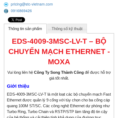
pricing@stc-vietnam.com
0916869426
Thông tin sản phẩm
Thông số kỹ thuật
EDS-4009-3MSC-LV-T – BỘ
CHUYỂN MẠCH ETHERNET -
MOXA
Vui lòng liên hệ
Công Ty Song Thành Công
để được hỗ trợ
giá tốt nhất.
Giới thiệu
EDS-4009-3MSC-LV-T là một loạt các bộ chuyển mạch Fast
Ethernet được quản lý 9 cổng với tùy chọn cho ba cổng cáp
quang 100M ST/SC. Các công nghệ Ethernet dự phòng như
Turbo Ring, Turbo Chain và RSTP/STP làm tăng độ tin cậy
của hệ thống và cải thiện tính khả dụng của đường trục