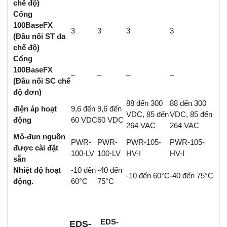
chế độ)
Cổng
100BaseFX
3
3
3
3
(Đầu nối ST đa
chế độ)
Cổng
100BaseFX
–
–
–
–
(Đầu nối SC chế
độ đơn)
88 đến 300
88 đến 300
điện áp hoạt
9,6 đến
9,6 đến
VDC, 85 đến
VDC, 85 đến
động
60 VDC
60 VDC
264 VAC
264 VAC
Mô-đun nguồn
PWR-
PWR-
PWR-105-
PWR-105-
được cài đặt
100-LV
100-LV
HV-I
HV-I
sẵn
Nhiệt độ hoạt
-10 đến
-40 đến
-10 đến 60°C
-40 đến 75°C
động.
60°C
75°C
EDS-
EDS-