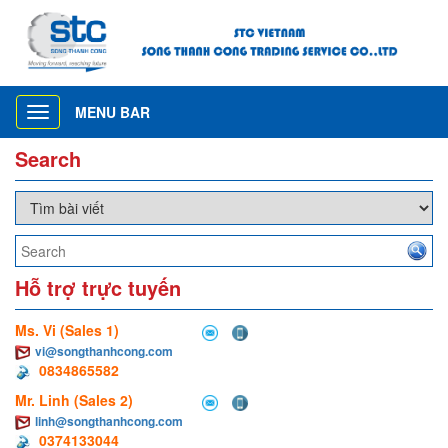
MENU BAR
Toggle
navigation
Search
Hỗ trợ trực tuyến
Ms. Vi (Sales 1)
vi@songthanhcong.com
0834865582
Mr. Linh (Sales 2)
linh@songthanhcong.com
0374133044