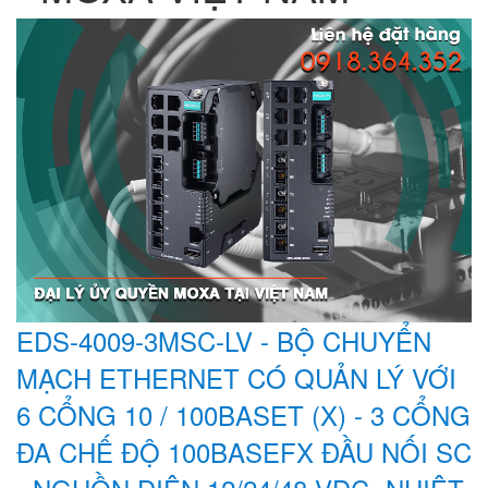
EDS-4009-3MSC-LV - BỘ CHUYỂN
MẠCH ETHERNET CÓ QUẢN LÝ VỚI
6 CỔNG 10 / 100BASET (X) - 3 CỔNG
ĐA CHẾ ĐỘ 100BASEFX ĐẦU NỐI SC