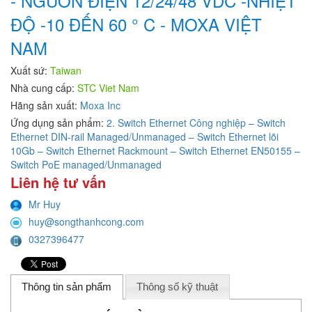
- NGUỒN ĐIỆN 12/24/48 VDC -NHIỆT
ĐỘ -10 ĐẾN 60 ° C - MOXA VIỆT
NAM
Xuất sứ:
Taiwan
Nhà cung cấp:
STC Viet Nam
Hãng sản xuất:
Moxa Inc
Ứng dụng sản phẩm:
2. Switch Ethernet Công nghiệp – Switch
Ethernet DIN-rail Managed/Unmanaged – Switch Ethernet lõi
10Gb – Switch Ethernet Rackmount – Switch Ethernet EN50155 –
Switch PoE managed/Unmanaged
Liên hệ tư vấn
Mr Huy
huy@songthanhcong.com
0327396477
Thông tin sản phẩm
Thông số kỹ thuật