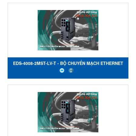
EDS-4008-2MST-LV-T - BỘ CHUYỂN MẠCH ETHERNET
6 CỔNG 10 / 100BaseT (X) - 2 CỔNG ĐA CHẾ ĐỘ
100BaseFX VỚI ĐẦU NỐI ST- NGUỒN KÉP 12/24/48 VDC
- NHIỆT ĐỘ -40 đến 75 ° C - MOXA VIỆT NAM