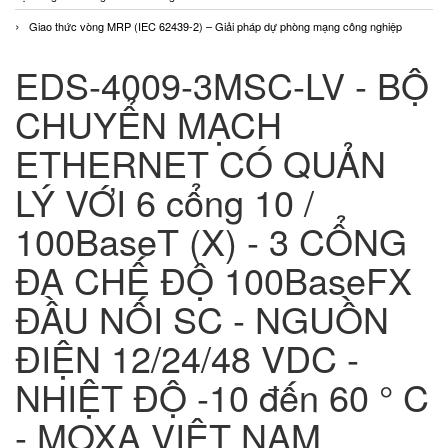
Giao thức vòng MRP (IEC 62439-2) – Giải pháp dự phòng mạng công nghiệp
EDS-4009-3MSC-LV - BỘ
CHUYỂN MẠCH
ETHERNET CÓ QUẢN
LÝ VỚI 6 cổng 10 /
100BaseT (X) - 3 CỔNG
ĐA CHẾ ĐỘ 100BaseFX
ĐẦU NỐI SC - NGUỒN
ĐIỆN 12/24/48 VDC -
NHIỆT ĐỘ -10 đến 60 ° C
- MOXA VIỆT NAM