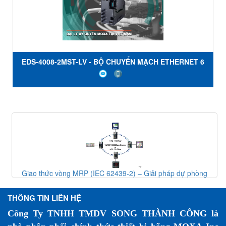
EDS-4008-2MST-LV - BỘ CHUYỂN MẠCH ETHERNET 6
CỔNG 10 / 100BaseT (X) - 2 CỔNG ĐA CHẾ ĐỘ
100BaseFX VỚI ĐẦU NỐI ST- NGUỒN KÉP 12/24/48 VDC
- NHIỆT ĐỘ -10 đến 60 ° C - MOXA VIỆT NAM
Giao thức vòng MRP (IEC 62439-2) – Giải pháp dự phòng
mạng công nghiệp
THÔNG TIN LIÊN HỆ
Công Ty TNHH TMDV SONG THÀNH CÔNG là