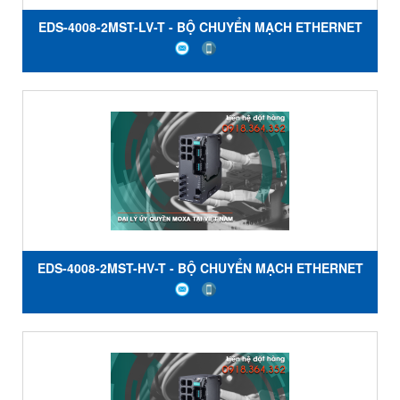
EDS-4008-2MST-LV-T - BỘ CHUYỂN MẠCH ETHERNET
6 CỔNG 10 / 100BaseT (X) - 2 CỔNG ĐA CHẾ ĐỘ
100BaseFX VỚI ĐẦU NỐI ST- NGUỒN KÉP 12/24/48 VDC
- NHIỆT ĐỘ -40 đến 75 ° C - MOXA VIỆT NAM
EDS-4008-2MST-HV-T - BỘ CHUYỂN MẠCH ETHERNET
6 CỔNG 10 / 100BaseT (X) - 2 CỔNG ĐA CHẾ ĐỘ
100BaseFX VỚI ĐẦU NỐI ST- NGUỒN 110/220 VAC/VDC
- NHIỆT ĐỘ -40 đến 75 ° C - MOXA VIỆT NAM