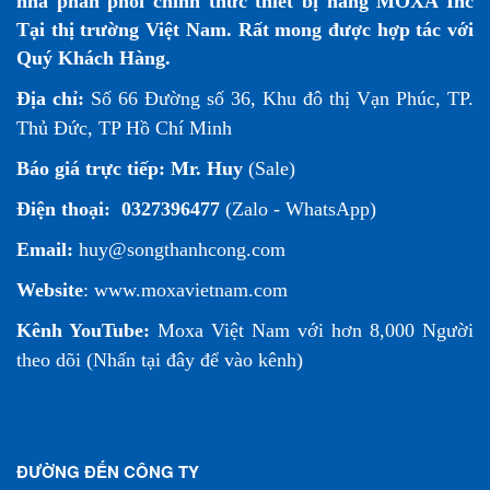
nhà phân phối chính thức thiết bị hãng MOXA Inc
Tại thị trường Việt Nam. Rất mong được hợp tác với
Quý Khách Hàng.
Địa chỉ:
Số 66 Đường số 36, Khu đô thị Vạn Phúc, TP.
Thủ Đức, TP Hồ Chí Minh
Báo giá trực tiếp:
Mr. Huy
(Sale)
Điện thoại:
0327396477
(Zalo - WhatsApp)
Email:
huy@songthanhcong.com
Website
:
www.moxavietnam.com
Kênh YouTube:
Moxa Việt Nam
với hơn 8,000 Người
theo dõi (
Nhấn tại đây để vào kênh
)
ĐƯỜNG ĐẾN CÔNG TY