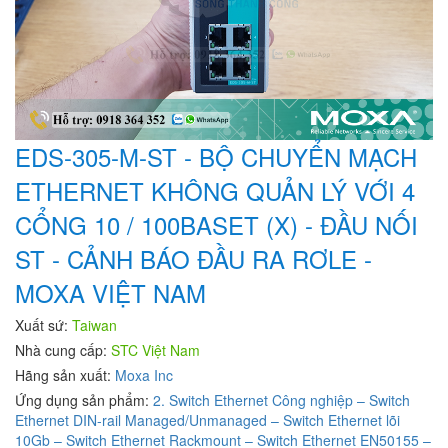
EDS-305-M-ST - BỘ CHUYỂN MẠCH
ETHERNET KHÔNG QUẢN LÝ VỚI 4
CỔNG 10 / 100BASET (X) - ĐẦU NỐI
ST - CẢNH BÁO ĐẦU RA RƠLE -
MOXA VIỆT NAM
Xuất sứ:
Taiwan
Nhà cung cấp:
STC Việt Nam
Hãng sản xuất:
Moxa Inc
Ứng dụng sản phẩm:
2. Switch Ethernet Công nghiệp – Switch
Ethernet DIN-rail Managed/Unmanaged – Switch Ethernet lõi
10Gb – Switch Ethernet Rackmount – Switch Ethernet EN50155 –