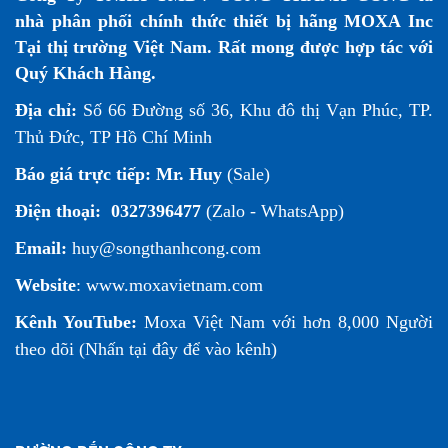
nhà phân phối chính thức thiết bị hãng MOXA Inc
Tại thị trường Việt Nam. Rất mong được hợp tác với
Quý Khách Hàng.
Địa chỉ:
Số 66 Đường số 36, Khu đô thị Vạn Phúc, TP.
Thủ Đức, TP Hồ Chí Minh
Báo giá trực tiếp:
Mr. Huy
(Sale)
Điện thoại:
0327396477
(Zalo - WhatsApp)
Email:
huy@songthanhcong.com
Website
:
www.moxavietnam.com
Kênh YouTube:
Moxa Việt Nam
với hơn 8,000 Người
theo dõi (
Nhấn tại đây để vào kênh
)