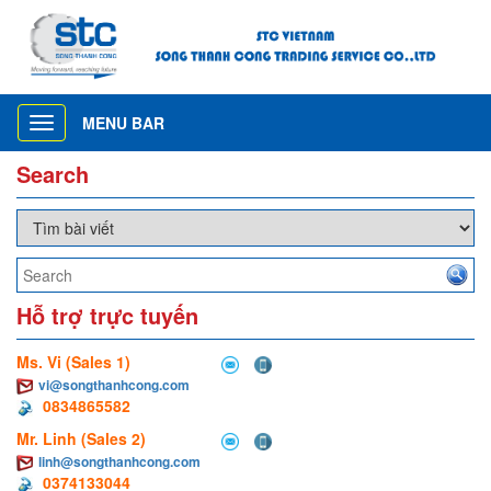
MENU BAR
Toggle
navigation
Search
Hỗ trợ trực tuyến
Ms. Vi (Sales 1)
vi@songthanhcong.com
0834865582
Mr. Linh (Sales 2)
linh@songthanhcong.com
0374133044