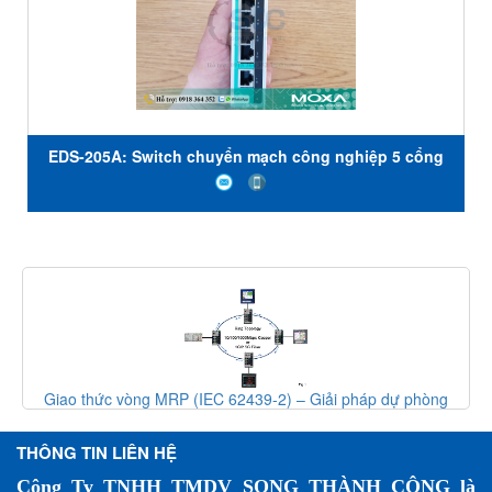
EDS-205A: Switch chuyển mạch công nghiệp 5 cổng
giá rẻ, Đại lý Moxa Việt Nam
Giao thức vòng MRP (IEC 62439-2) – Giải pháp dự phòng
mạng công nghiệp
THÔNG TIN LIÊN HỆ
Công Ty TNHH TMDV SONG THÀNH CÔNG là