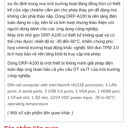
sự ổn định trong mọi môi trường hoạt động đồng thời có thiết
kế cửa sập chokhe cắm pin cho phép thay pin dễ dàng mà
không cần phải tháo nắp. Dòng DRP-A100 là nền tảng điện
toán đáng tin cậy, bền bỉ và linh hoạt nhưng thân thiện với
người dùng dành cho các ứng dụng công nghiệp.
Máy tính nhỏ gọn DRP-A100 có thiết kế không quạt và có
thể chịu được nhiệt độ từ -30 đến 60°C, khiến chúng phù
hợp vớimôi trường hoạt động khắc nghiệt. Mô-đun TPM 2.0
tích hợp bảo vệ nền tảng khỏi bị truy cập trái phép.
Dòng DRP-A100 là một thiết bị thông minh giải pháp điện
toán đáp ứng hoàn hảo cả yêu cầu OT và IT của môi trường
công nghiệp.
DIN-rail computer with Intel Atom® x6211E processor, 4 LAN
ports, 6 serial ports, 3 USB 3.0 ports, 1 VGA port, 1 HDMI port,
1 CFast slot, 1 SD slot, 12/24 VDC power input, -30 to 60°C
operating temperature
( Một số sản phẩm liên quan khác )
Sản phẩm liên quan