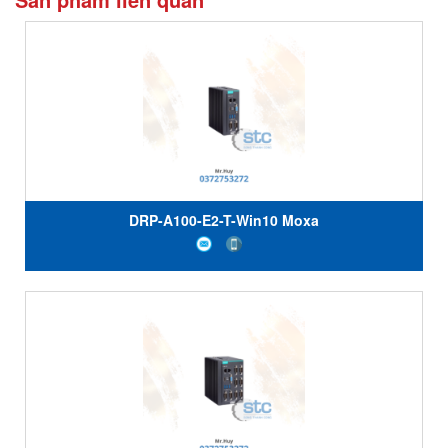
DRP-A100-E2-T-Win10 Moxa