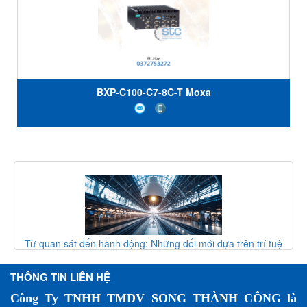
BXP-C100-C7-8C-T Moxa
hững đổi mới dựa trên trí tuệ
Giao thức vòng MRP (IEC 62439-
ống camera giám sát đường sắt
mạng công ng
ế nào?
THÔNG TIN LIÊN HỆ
Công Ty TNHH TMDV SONG THÀNH CÔNG là