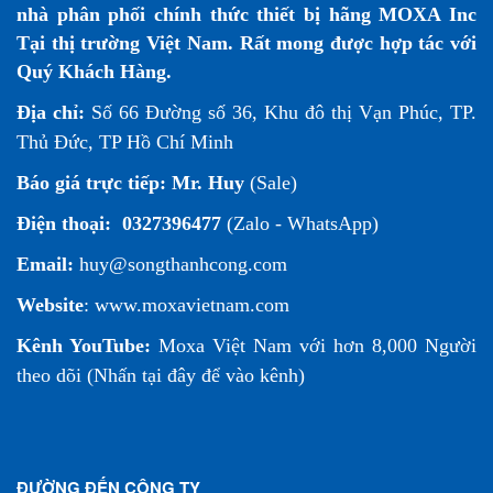
nhà phân phối chính thức thiết bị hãng MOXA Inc
Tại thị trường Việt Nam. Rất mong được hợp tác với
Quý Khách Hàng.
Địa chỉ:
Số 66 Đường số 36, Khu đô thị Vạn Phúc, TP.
Thủ Đức, TP Hồ Chí Minh
Báo giá trực tiếp:
Mr. Huy
(Sale)
Điện thoại:
0327396477
(Zalo - WhatsApp)
Email:
huy@songthanhcong.com
Website
:
www.moxavietnam.com
Kênh YouTube:
Moxa Việt Nam
với hơn 8,000 Người
theo dõi (
Nhấn tại đây để vào kênh
)
ĐƯỜNG ĐẾN CÔNG TY