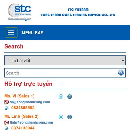
MENU BAR
Toggle
navigation
Search
Hỗ trợ trực tuyến
Ms. Vi (Sales 1)
vi@songthanhcong.com
0834865582
Mr. Linh (Sales 2)
linh@songthanhcong.com
0374133044