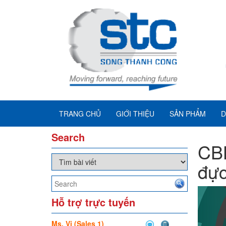
TRANG CHỦ
GIỚI THIỆU
SẢN PHẨM
D
Search
CBL
đực
Hỗ trợ trực tuyến
Ms. Vi (Sales 1)