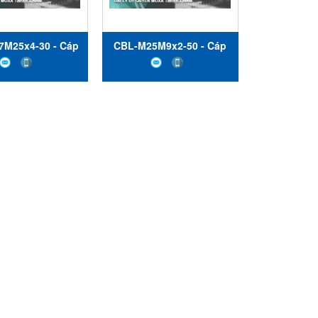
M25x4-30 - Cáp
CBL-M25M9x2-50 - Cáp
i 4 cổng DB37M
kết nối 2 cổng DB25M
B25M - 30 cm -
tới DB9M - 50 cm - Moxa
xa Việt Nam
Việt Nam