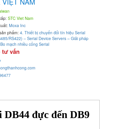
 VIỆT NAM
aiwan
cấp:
STC Viet Nam
xuất:
Moxa Inc
sản phẩm:
4. Thiết bị chuyển đổi tín hiệu Serial
85/RS422) – Serial Device Servers – Giải pháp
 Bo mạch nhiều cổng Serial
 tư vấn
y
ongthanhcong.com
96477
i DB44 đực đến DB9