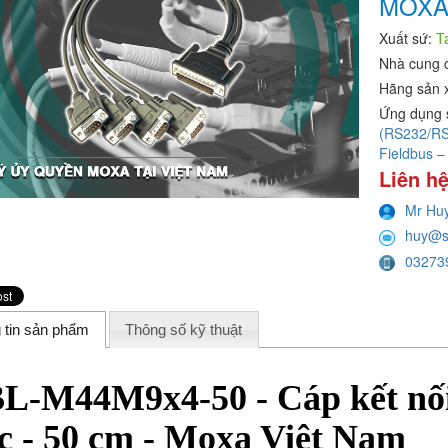
MOXA
Xuất sứ:
T
Nhà cung 
Hãng sản 
Ứng dụng 
(RS232/RS4
Fieldbus –
Liên hệ
Mr Hu
huy@s
03273
 tin sản phẩm
Thông số kỹ thuật
L-M44M9x4-50 - Cáp kết nố
c - 50 cm - Moxa Việt Nam