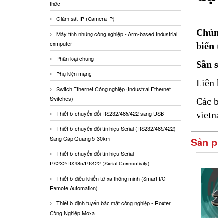
thức
Giám sát IP (Camera IP)
Chúng
Máy tính nhúng công nghiệp - Arm-based Industrial
computer
biến 
Phân loại chung
Sẵn s
Phụ kiện mạng
Liên 
Switch Ethernet Công nghiệp (Industrial Ethernet
Switches)
Các b
viet
Thiết bị chuyển đổi RS232/485/422 sang USB
Thiết bị chuyển đổi tín hiệu Serial (RS232/485/422)
Sang Cáp Quang 5-30km
Sản p
Thiết bị chuyển đổi tín hiệu Serial
RS232/RS485/RS422 (Serial Connectivity)
Thiết bị điều khiển từ xa thông minh (Smart I/O-
Remote Automation)
Thiết bị định tuyến bảo mật công nghiệp - Router
Công Nghiệp Moxa