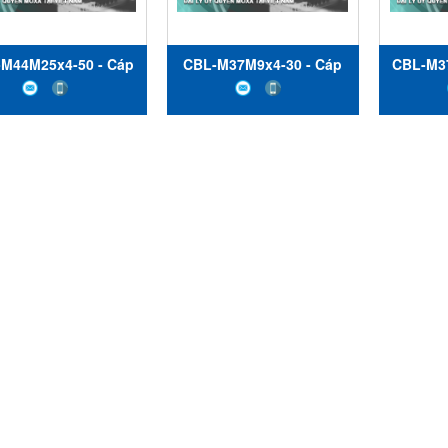
M44M25x4-50 - Cáp
CBL-M37M9x4-30 - Cáp
CBL-M37
 nối 4 cổng DB44M
kết nối 4 cổng DB37M
kết nố
n DB25M - 50 cm -
đến DB9M - 30 cm -
tới D
Moxa Việt Nam
Moxa Việt Nam
Mo