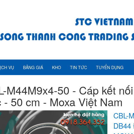
ỊCH VỤ
BẢNG GIÁ
KHO
TIN TỨC
TUYỂN DỤNG
-M44M9x4-50 - Cáp kết nố
 - 50 cm - Moxa Việt Nam
CBL-M
DB44 