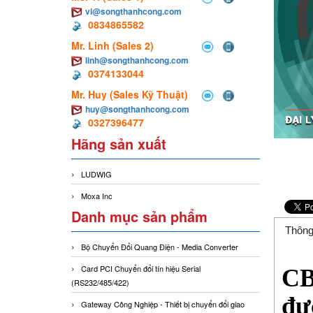
vi@songthanhcong.com
0834865582
Mr. Linh (Sales 2)
linh@songthanhcong.com
0374133044
Mr. Huy (Sales Kỹ Thuật)
huy@songthanhcong.com
0327396477
Hãng sản xuất
LUDWIG
Moxa Inc
Danh mục sản phẩm
Thông
Bộ Chuyển Đổi Quang Điện - Media Converter
Card PCI Chuyển đổi tín hiệu Serial
CB
(RS232/485/422)
đự
Gateway Công Nghiệp - Thiết bị chuyển đổi giao