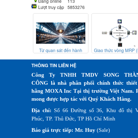
Đang online
113
Lượt truy cập
5853276
i mạng lưới
Từ quan sát đến hành
Giao thức vòng MRP (IE
 toàn hơn
động: Những đổi mới dựa
62439-2) – Giải pháp dự
trên trí tuệ nhân tạo đang
phòng mạng công nghiệ
THÔNG TIN LIÊN HỆ
thay đổi hệ thống camera
giám sát đường sắt như thế
Công Ty TNHH TMDV SONG THÀ
nào?
CÔNG là nhà phân phối chính thức thiết
hãng MOXA Inc Tại thị trường Việt Nam. 
mong được hợp tác với Quý Khách Hàng.
Địa chỉ:
Số 66 Đường số 36, Khu đô thị 
Phúc, TP. Thủ Đức, TP Hồ Chí Minh
Báo giá trực tiếp:
Mr. Huy
(Sale)