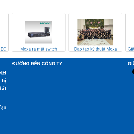
C
Moxa ra mắt switch
Đào tạo kỹ thuật Moxa
Giải 
Ethernet băng thông cao
MTSC 2025 - Moxa Việt
Độ Sẵ
p
MRX-Q/G4064 và EDS-
Nam
Thống
ĐƯỜNG ĐẾN CÔNG TY
GI
4000/G4000
NH
 bị
Rất
Vạn