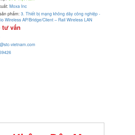
xuất:
Moxa Inc
sản phẩm:
3. Thiết bị mạng không dây công nghiệp -
io Wireless AP/Bridge/Client – Rail Wireless LAN
 tư vấn
e
g@stc-vietnam.com
69426