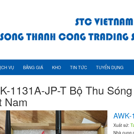
ỊCH VỤ
BẢNG GIÁ
KHO
TIN TỨC
TUYỂN DỤNG
K-1131A-JP-T Bộ Thu Sóng
t Nam
AWK-1
Xuất sứ:
T
Nhà cung 