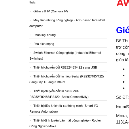
AW
thức
Giám sát IP (Camera IP)
Máy tính nhúng công nghiệp - Arm-based Industrial
computer
Gi
Phân loại chung
Bộ Th
Phụ kiện mạng
trợ
côn
Switch Ethernet Công nghiệp (Industrial Ethernet
công n
Switches)
giúp t
Thiết bị chuyển đổi RS232/485/422 sang USB
Thiết bị chuyển đổi tín hiệu Serial (RS232/485/422)
Sang Cáp Quang 5-30km
Thiết bị chuyển đổi tín hiệu Serial
RS232/RS485/RS422 (Serial Connectivity)
Số ĐT
Thiết bị điều khiển từ xa thông minh (Smart I/O-
Email
Remote Automation)
Moxa, 
Thiết bị định tuyến bảo mật công nghiệp - Router
1131A
Công Nghiệp Moxa