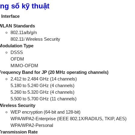
ng số kỹ thuật
Interface
WLAN Standards
802.11a/b/g/n
802.11i Wireless Security
Modulation Type
DSSS
OFDM
MIMO-OFDM
Frequency Band for JP (20 MHz operating channels)
2.412 to 2.484 GHz (14 channels)
5.180 to 5.240 GHz (4 channels)
5.260 to 5.320 GHz (4 channels)
5.500 to 5.700 GHz (11 channels)
Wireless Security
WEP encryption (64-bit and 128-bit)
WPA/WPA2-Enterprise (IEEE 802.1X/RADIUS, TKIP, AES)
WPA/WPA2-Personal
Transmission Rate