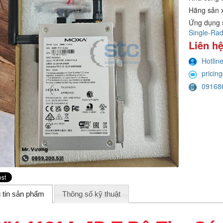
Hãng sản 
Ứng dụng 
Single-Rad
Liên hệ
Hotlin
pricin
09168
 tin sản phẩm
Thông số kỹ thuật