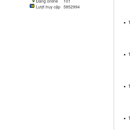
Đang online
101
Lượt truy cập
5852994