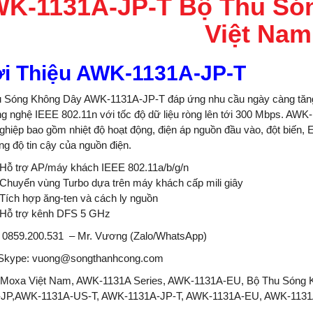
K-1131A-JP-T Bộ Thu Só
Việt Nam
ới Thiệu AWK-1131A-JP-T
u Sóng Không Dây AWK-1131A-JP-T
đáp ứng nhu cầu
ngày càng
tăn
g nghệ IEEE 802.
11n với tốc độ dữ liệu ròng lên tới 300 Mbps. AWK
ghiệp bao gồm nhiệt độ hoạt động, điện áp nguồn đầu vào, đột biến
ăng độ tin cậy của nguồn điện.
Hỗ trợ AP/máy khách IEEE 802.11a/b/g/n
Chuyển vùng Turbo dựa trên máy khách cấp mili giây
Tích hợp ăng-ten và cách ly nguồn
Hỗ trợ kênh DFS 5 GHz
:
0859.200.531
– Mr. Vương (Zalo/WhatsApp)
/Skype:
vuong@songthanhcong.com
Moxa Việt Nam, AWK-1131A Series, AWK-1131A-EU, Bộ Thu Sóng Kh
-JP,AWK-1131A-US-T, AWK-1131A-JP-T, AWK-1131A-EU, AWK-113