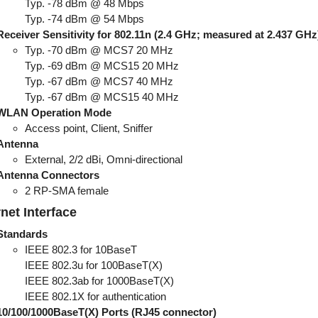
Typ. -78 dBm @ 48 Mbps
Typ. -74 dBm @ 54 Mbps
Receiver Sensitivity for 802.11n (2.4 GHz; measured at 2.437 GHz
Typ. -70 dBm @ MCS7 20 MHz
Typ. -69 dBm @ MCS15 20 MHz
Typ. -67 dBm @ MCS7 40 MHz
Typ. -67 dBm @ MCS15 40 MHz
WLAN Operation Mode
Access point, Client, Sniffer
Antenna
External, 2/2 dBi, Omni-directional
Antenna Connectors
2 RP-SMA female
net Interface
Standards
IEEE 802.3 for 10BaseT
IEEE 802.3u for 100BaseT(X)
IEEE 802.3ab for 1000BaseT(X)
IEEE 802.1X for authentication
10/100/1000BaseT(X) Ports (RJ45 connector)