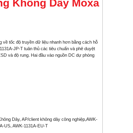
ng Không Dây Moxa
g về tốc độ
truyền dữ liệu
nhanh hơn
bằng cách hỗ
-1131A-JP-T tuân thủ các tiêu chuẩn và phê duyệt
, ESD và độ rung. Hai đầu vào nguồn DC dự phòng
ông Dây, AP/client không dây công nghiệp,AWK-
1A-US, AWK-1131A-EU-T