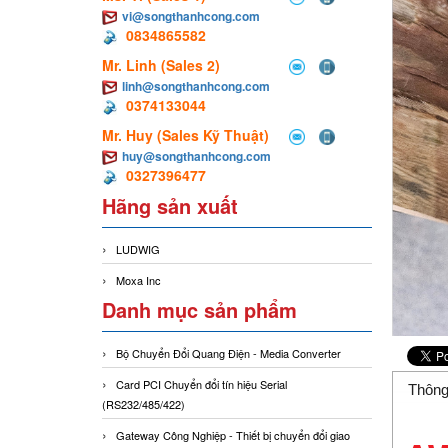
vi@songthanhcong.com
0834865582
Mr. Linh (Sales 2)
linh@songthanhcong.com
0374133044
Mr. Huy (Sales Kỹ Thuật)
huy@songthanhcong.com
0327396477
Hãng sản xuất
LUDWIG
Moxa Inc
Danh mục sản phẩm
Bộ Chuyển Đổi Quang Điện - Media Converter
Card PCI Chuyển đổi tín hiệu Serial
Thông
(RS232/485/422)
Gateway Công Nghiệp - Thiết bị chuyển đổi giao