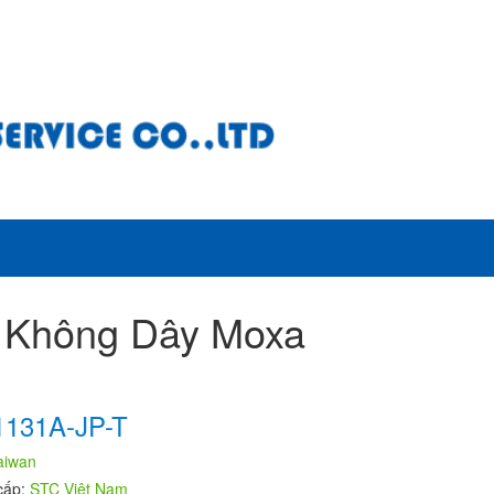
 Không Dây Moxa
131A-JP-T
aiwan
cấp:
STC Việt Nam