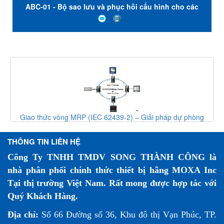
ABC-01 - Bộ sao lưu và phục hồi cấu hình cho các
thiết bị chuyển mạch Ethernet và AP / cầu nối / máy
khách không dây AWK Series - Nhiệt độ hoạt động từ
0 đến 60 ° C - Moxa Việt Nam
Giao thức vòng MRP (IEC 62439-2) – Giải pháp dự phòng
mạng công nghiệp
THÔNG TIN LIÊN HỆ
Công Ty TNHH TMDV SONG THÀNH CÔNG là
nhà phân phối chính thức thiết bị hãng MOXA Inc
Tại thị trường Việt Nam. Rất mong được hợp tác với
Quý Khách Hàng.
Địa chỉ:
Số 66 Đường số 36, Khu đô thị Vạn Phúc, TP.