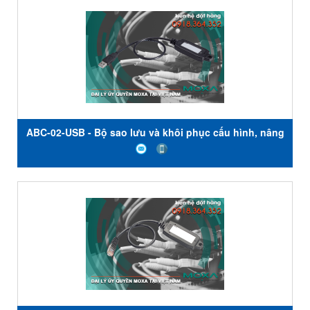
-40 đến 75 ° C - Moxa Việt Nam
ABC-02-USB - Bộ sao lưu và khôi phục cấu hình, nâng
cấp chương trình cơ sở và lưu trữ tệp nhật ký cho bộ
định tuyến và thiết bị chuyển mạch - Nhiệt độ hoạt
động từ 0 đến 60 ° C - Moxa Việt Nam