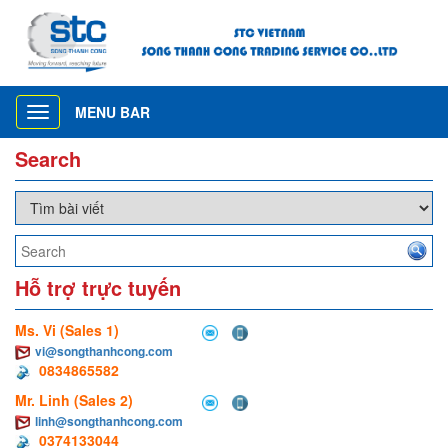
MENU BAR
Toggle
navigation
Search
Hỗ trợ trực tuyến
Ms. Vi (Sales 1)
vi@songthanhcong.com
0834865582
Mr. Linh (Sales 2)
linh@songthanhcong.com
0374133044