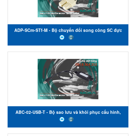
ADP-SCm-STf-M - Bộ chuyển đổi song công SC đực
sang ST cái - Đa chế độ - Màu xám - Moxa Việt Nam
ABC-02-USB-T - Bộ sao lưu và khôi phục cấu hình,
nâng cấp chương trình và lưu trữ nhật ký cho bộ định
tuyến, thiết bị chuyển mạch - Nhiệt độ hoạt động từ