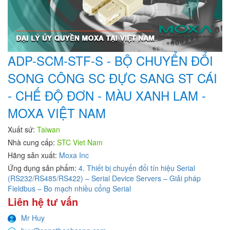
ADP-SCM-STF-S - BỘ CHUYỂN ĐỔI
SONG CÔNG SC ĐỰC SANG ST CÁI
- CHẾ ĐỘ ĐƠN - MÀU XANH LAM -
MOXA VIỆT NAM
Xuất sứ:
Taiwan
Nhà cung cấp:
STC Viet Nam
Hãng sản xuất:
Moxa Inc
Ứng dụng sản phẩm:
4. Thiết bị chuyển đổi tín hiệu Serial
(RS232/RS485/RS422) – Serial Device Servers – Giải pháp
Fieldbus – Bo mạch nhiều cổng Serial
Liên hệ tư vấn
Mr Huy