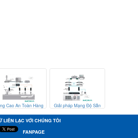
ng Cao An Toàn Hàng
Giải pháp Mạng Độ Sẵn
Giải pháp Đ
ông Với Hệ Thống Phát
Sàng Cao Cho Trung Tâm
Hành Mạng Ổ
ện Chim Đáng Tin Cậy
Dữ Liệu
Hệ Thống Lọ
Ữ LIÊN LẠC VỚI CHÚNG TÔI
Trong Ng
FANPAGE