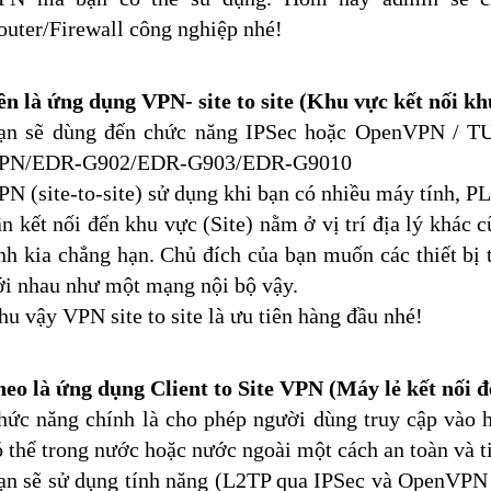
outer/Firewall công nghiệp nhé!
ên là ứng dụng VPN- site to site (Khu vực kết nối kh
ạn sẽ dùng đến chức năng IPSec hoặc OpenVPN / TU
PN/EDR-G902/EDR-G903/EDR-G9010
PN (site-to-site) sử dụng khi bạn có nhiều máy tính, PL
ần kết nối đến khu vực (Site) nằm ở vị trí địa lý khác 
ỉnh kia chẳng hạn. Chủ đích của bạn muốn các thiết bị 
ới nhau như một mạng nội bộ vậy.
hu vậy VPN site to site là ưu tiên hàng đầu nhé!
heo là ứng dụng Client to Site VPN (Máy lẻ kết nối 
hức năng chính là cho phép người dùng truy cập vào 
ó thể trong nước hoặc nước ngoài một cách an toàn và ti
ạn sẽ sử dụng tính năng (L2TP qua IPSec và OpenVPN 