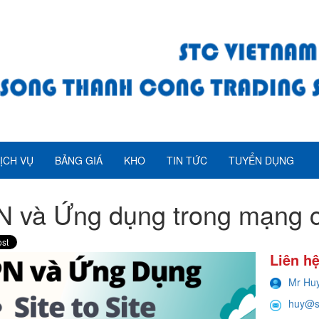
ỊCH VỤ
BẢNG GIÁ
KHO
TIN TỨC
TUYỂN DỤNG
 và Ứng dụng trong mạng c
Liên hệ
Mr Hu
huy@s