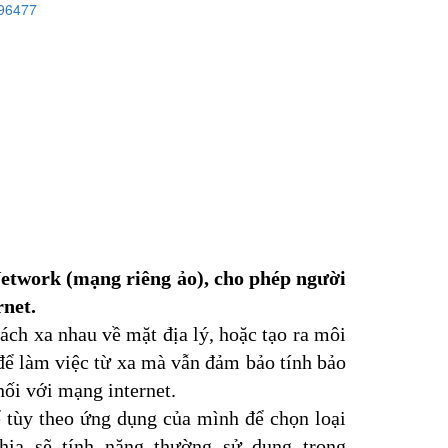
96477
Network (mạng riêng ảo), cho phép người 
rnet.
ch xa nhau về mặt địa lý, hoặc tạo ra môi 
ể làm việc từ xa mà vẫn đảm bảo tính bảo 
ối với mạng internet.
ể tùy theo ứng dụng của mình để chọn loại 
a sẽ tính năng thường sử dụng trong 