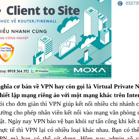
03273
ghĩa cơ bản về VPN hay còn gọi là Virtual Private 
hiết lập mạng riêng ảo với một mạng khác trên Inte
ói cho đơn giản thì VPN giúp kết nối nhiều chi nhánh cá
rường cho phép nhân viên kết nối vào mạng văn phòng đ
ật. Ngày nay VPN bảo vệ bạn khỏi sự tấn công khi kết n
hực tế thì VPN lại có nhiều loại khác nhau. Bạn có th
PN mà bạn có thể sử dụng. Hôm nay admin sẽ chi