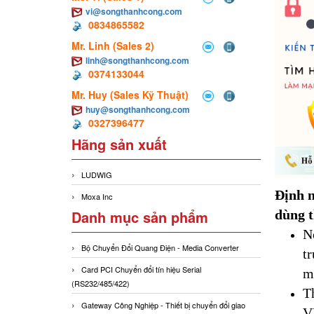
vi@songthanhcong.com
0834865582
Mr. Linh (Sales 2)
linh@songthanhcong.com
0374133044
Mr. Huy (Sales Kỹ Thuật)
huy@songthanhcong.com
0327396477
Hãng sản xuất
LUDWIG
Định n
Moxa Inc
dùng t
Danh mục sản phẩm
N
Bộ Chuyển Đổi Quang Điện - Media Converter
t
Card PCI Chuyển đổi tín hiệu Serial
m
(RS232/485/422)
T
Gateway Công Nghiệp - Thiết bị chuyển đổi giao
V