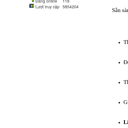
Đang online
118
Lượt truy cập
5854204
Sẵn sà
T
Đ
T
G
L