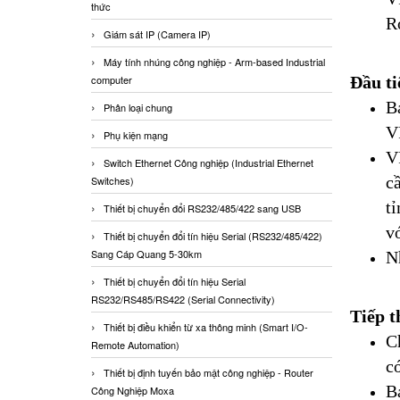
thức
R
Giám sát IP (Camera IP)
Máy tính nhúng công nghiệp - Arm-based Industrial
Đầu ti
computer
B
Phân loại chung
V
Phụ kiện mạng
V
Switch Ethernet Công nghiệp (Industrial Ethernet
c
Switches)
t
Thiết bị chuyển đổi RS232/485/422 sang USB
v
Thiết bị chuyển đổi tín hiệu Serial (RS232/485/422)
Sang Cáp Quang 5-30km
N
Thiết bị chuyển đổi tín hiệu Serial
RS232/RS485/RS422 (Serial Connectivity)
Tiếp t
Thiết bị điều khiển từ xa thông minh (Smart I/O-
C
Remote Automation)
c
Thiết bị định tuyến bảo mật công nghiệp - Router
B
Công Nghiệp Moxa