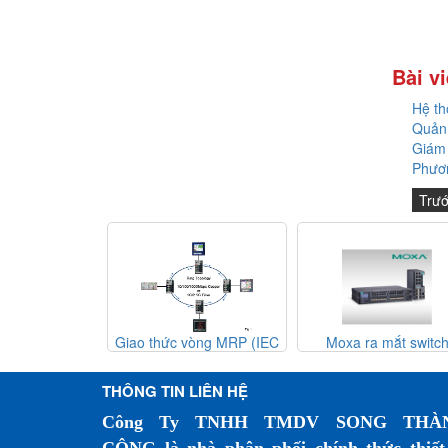
Bài vi
Hệ th
Quản 
Giám 
Phươn
Trư
át đến hành
Giao thức vòng MRP (IEC
Moxa ra mắt switc
g đổi mới dựa
62439-2) – Giải pháp dự
Ethernet băng thông 
ệ nhân tạo đang
phòng mạng công nghiệp
MRX-Q/G4064 và ED
THÔNG TIN LIÊN HỆ
ệ thống camera
4000/G4000
ờng sắt như thế
Công Ty TNHH TMDV SONG THÀ
ào?