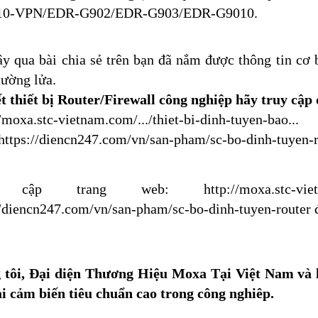
10-VPN/EDR-G902/EDR-G903/EDR-G9010.
y qua bài chia sẻ trên bạn đã nắm được thông tin cơ 
tường lửa.
ết thiết bị Router/Firewall công nghiệp hãy truy cập
//moxa.stc-vietnam.com/.../thiet-bi-dinh-tuyen-bao
...
https://diencn247.com/vn/san-pham/sc-bo-dinh-tuyen-r
y cập trang web: 
http://moxa.stc-vie
//diencn247.com/vn/san-pham/sc-bo-dinh-tuyen-router
 
tôi, Đại diện Thương Hiệu Moxa Tại Việt Nam và là
ại cảm biến tiêu chuẩn cao trong công nghiêp.