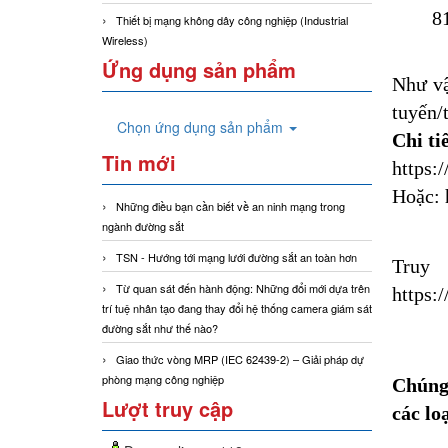
8
Thiết bị mạng không dây công nghiệp (Industrial
Wireless)
Ứng dụng sản phẩm
Như vậ
tuyến/
Chọn ứng dụng sản phẩm
Chi ti
Tin mới
https:
Hoặc: 
Những điều bạn cần biết về an ninh mạng trong
ngành đường sắt
TSN - Hướng tới mạng lưới đường sắt an toàn hơn
Tru
Từ quan sát đến hành động: Những đổi mới dựa trên
https:
trí tuệ nhân tạo đang thay đổi hệ thống camera giám sát
đường sắt như thế nào?
Giao thức vòng MRP (IEC 62439-2) – Giải pháp dự
phòng mạng công nghiệp
Chúng 
Lượt truy cập
các lo