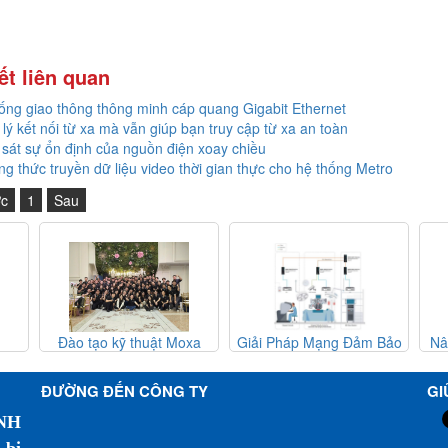
ết liên quan
ống giao thông thông minh cáp quang Gigabit Ethernet
lý kết nối từ xa mà vẫn giúp bạn truy cập từ xa an toàn
sát sự ổn định của nguồn điện xoay chiều
g thức truyền dữ liệu video thời gian thực cho hệ thống Metro
ớc
1
Sau
h
Đào tạo kỹ thuật Moxa
Giải Pháp Mạng Đảm Bảo
Nâ
cao
MTSC 2025 - Moxa Việt
Độ Sẵn Sàng Cao Cho Hệ
Kh
S-
Nam
Thống Phẫu Thuật Robot
Hi
ĐƯỜNG ĐẾN CÔNG TY
GI
NH