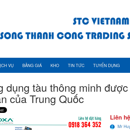
ỊCH VỤ
BẢNG GIÁ
KHO
TIN TỨC
TUYỂN DỤNG
 dụng tàu thông minh được
n của Trung Quốc
Liên hệ
Mr Hu