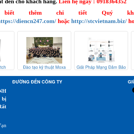
t đến cho khách hàng.
Liên hệ ngay : 0918364352
biết thêm chi tiết Quý kh
ttps://diencn247.com/
hoặc
http://stcvietnam.biz/
h
h
Đào tạo kỹ thuật Moxa
Giải Pháp Mạng Đảm Bảo
Nâ
cao
MTSC 2025 - Moxa Việt
Độ Sẵn Sàng Cao Cho Hệ
Kh
S-
Nam
Thống Phẫu Thuật Robot
Hi
ĐƯỜNG ĐẾN CÔNG TY
GI
NH
 bị
Rất
Vạn