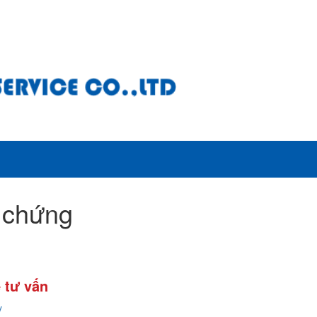
 chứng
 tư vấn
y