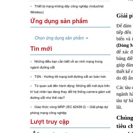
Thiết bị mạng không dây công nghiệp (Industrial
Wireless)
Giải 
Ứng dụng sản phẩm
Để đảm b
tiếp đến
Chọn ứng dụng sản phẩm
biến và 
(Dòng 
Tin mới
để xác đ
bảng đi
Những điều bạn cần biết về an ninh mạng trong
giúp đảm
ngành đường sắt
thiết kế
TSN - Hướng tới mạng lưới đường sắt an toàn hơn
do độ ẩm
Từ quan sát đến hành động: Những đổi mới dựa trên
Các tàu 
trí tuệ nhân tạo đang thay đổi hệ thống camera giám sát
ngành hà
đường sắt như thế nào?
tàu tự h
Giao thức vòng MRP (IEC 62439-2) – Giải pháp dự
lái.
phòng mạng công nghiệp
Chúng 
Lượt truy cập
tiêu c