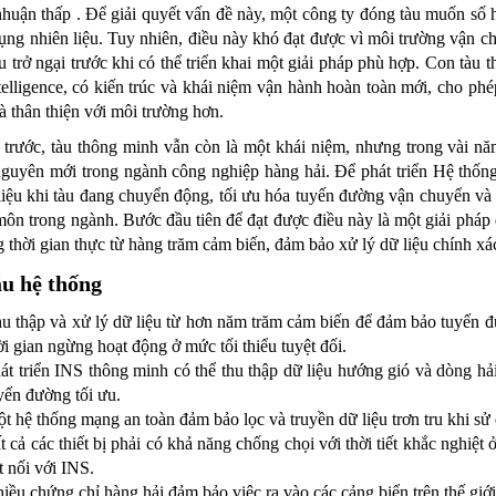
 nhuận thấp . Để giải quyết vấn đề này, một công ty đóng tàu muốn số h
ụng nhiên liệu. Tuy nhiên, điều này khó đạt được vì môi trường vận 
u trở ngại trước khi có thể triển khai một giải pháp phù hợp. Con tà
telligence, có kiến ​​trúc và khái niệm vận hành hoàn toàn mới, cho ph
và thân thiện với môi trường hơn.
trước, tàu thông minh vẫn còn là một khái niệm, nhưng trong vài năm
guyên mới trong ngành công nghiệp hàng hải. Để phát triển Hệ thống 
liệu khi tàu đang chuyển động, tối ưu hóa tuyến đường vận chuyển và 
ôn trong ngành. Bước đầu tiên để đạt được điều này là một giải pháp đ
ng thời gian thực từ hàng trăm cảm biến, đảm bảo xử lý dữ liệu chính xác
u hệ thống
u thập và xử lý dữ liệu từ hơn năm trăm cảm biến để đảm bảo tuyến đ
ời gian ngừng hoạt động ở mức tối thiểu tuyệt đối.
át triển INS thông minh có thể thu thập dữ liệu hướng gió và dòng hải
yến đường tối ưu.
t hệ thống mạng an toàn đảm bảo lọc và truyền dữ liệu trơn tru khi s
t cả các thiết bị phải có khả năng chống chọi với thời tiết khắc nghiệt
t nối với INS.
iều chứng chỉ hàng hải đảm bảo việc ra vào các cảng biển trên thế giới