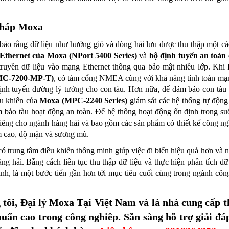
pháp Moxa
ảo rằng dữ liệu như hướng gió và dòng hải lưu được thu thập một các
Ethernet của Moxa (NPort 5400 Series)
và
bộ định tuyến an toàn
truyền dữ liệu vào mạng Ethernet thông qua bảo mật nhiều lớp. Khi
MC-7200-MP-T)
, có tám cổng NMEA cùng với khả năng tính toán mạn
ịnh tuyến đường lý tưởng cho con tàu. Hơn nữa, để đảm bảo con tàu 
ều khiển của
Moxa (MPC-2240 Series)
giám sát các hệ thống tự động
 bảo tàu hoạt động an toàn. Để hệ thống hoạt động ổn định trong suố
 riêng cho ngành hàng hải và bao gồm các sản phẩm có thiết kế công ng
 cao, độ mặn và sương mù.
có trung tâm điều khiển thông minh giúp việc đi biển hiệu quả hơn và 
ng hải. Bằng cách liên tục thu thập dữ liệu và thực hiện phân tích dữ
ành, là một bước tiến gần hơn tới mục tiêu cuối cùng trong ngành công
tôi, Đại lý Moxa Tại Việt Nam và là nhà cung cấp th
huẩn cao trong công nghiêp. Sẵn sàng hỗ trợ giải đá