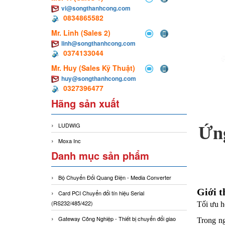
vi@songthanhcong.com
0834865582
Mr. Linh (Sales 2)
linh@songthanhcong.com
0374133044
Mr. Huy (Sales Kỹ Thuật)
huy@songthanhcong.com
0327396477
Hãng sản xuất
LUDWIG
Ứng
Moxa Inc
Danh mục sản phẩm
Bộ Chuyển Đổi Quang Điện - Media Converter
Giới t
Card PCI Chuyển đổi tín hiệu Serial
(RS232/485/422)
Tối ưu h
Gateway Công Nghiệp - Thiết bị chuyển đổi giao
Trong ng