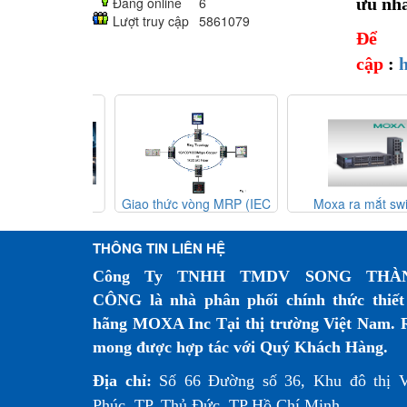
ưu nhấ
Đang online
6
Lượt truy cập
5861079
Để 
cập
:
h
át đến hành
Giao thức vòng MRP (IEC
Moxa ra mắt switc
g đổi mới dựa
62439-2) – Giải pháp dự
Ethernet băng thông 
ệ nhân tạo đang
phòng mạng công nghiệp
MRX-Q/G4064 và ED
THÔNG TIN LIÊN HỆ
ệ thống camera
4000/G4000
ờng sắt như thế
Công Ty TNHH TMDV SONG THÀ
ào?
CÔNG là nhà phân phối chính thức thiết
hãng MOXA Inc Tại thị trường Việt Nam. 
mong được hợp tác với Quý Khách Hàng.
Địa chỉ:
Số 66 Đường số 36, Khu đô thị 
Phúc, TP. Thủ Đức, TP Hồ Chí Minh