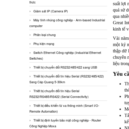
thức
suất lợi
quả sử d
Giám sát IP (Camera IP)
qua nhiề
Máy tính nhúng công nghiệp - Arm-based Industrial
Great In
computer
kinh tế 
Phân loại chung
Vài năm 
Phụ kiện mạng
một kỷ n
thập dữ 
Switch Ethernet Công nghiệp (Industrial Ethernet
chuyên m
Switches)
liệu tro
Thiết bị chuyển đổi RS232/485/422 sang USB
Yêu cầ
Thiết bị chuyển đổi tín hiệu Serial (RS232/485/422)
Sang Cáp Quang 5-30km
Th
th
Thiết bị chuyển đổi tín hiệu Serial
Ph
RS232/RS485/RS422 (Serial Connectivity)
tu
Thiết bị điều khiển từ xa thông minh (Smart I/O-
Mộ
Remote Automation)
Tấ
Thiết bị định tuyến bảo mật công nghiệp - Router
kế
Công Nghiệp Moxa
Nh