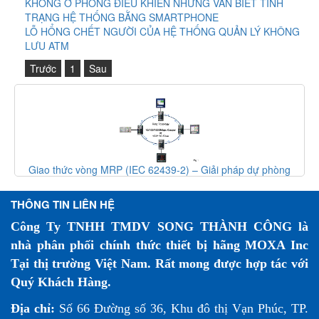
KHÔNG Ở PHÒNG ĐIỀU KHIỂN NHƯNG VẪN BIẾT TÌNH
TRẠNG HỆ THỐNG BẰNG SMARTPHONE
LỖ HỔNG CHẾT NGƯỜI CỦA HỆ THỐNG QUẢN LÝ KHÔNG
LƯU ATM
Trước
1
Sau
Giao thức vòng MRP (IEC 62439-2) – Giải pháp dự phòng
mạng công nghiệp
THÔNG TIN LIÊN HỆ
Công Ty TNHH TMDV SONG THÀNH CÔNG là
nhà phân phối chính thức thiết bị hãng MOXA Inc
Tại thị trường Việt Nam. Rất mong được hợp tác với
Quý Khách Hàng.
Địa chỉ:
Số 66 Đường số 36, Khu đô thị Vạn Phúc, TP.