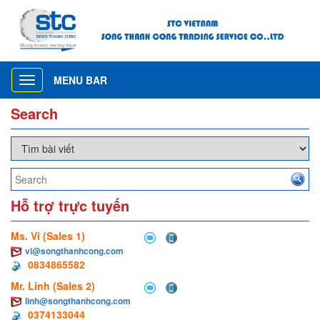
MENU BAR
Toggle
navigation
Search
Hỗ trợ trực tuyến
Ms. Vi (Sales 1)
vi@songthanhcong.com
0834865582
Mr. Linh (Sales 2)
linh@songthanhcong.com
0374133044