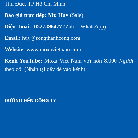
Thủ Đức, TP Hồ Chí Minh
Báo giá trực tiếp:
Mr. Huy
(Sale)
Điện thoại:
0327396477
(Zalo - WhatsApp)
Email:
huy@songthanhcong.com
Website
:
www.moxavietnam.com
Kênh YouTube:
Moxa Việt Nam
với hơn 8,000 Người
theo dõi (
Nhấn tại đây để vào kênh
)
ĐƯỜNG ĐẾN CÔNG TY