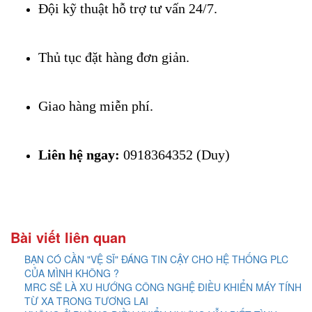
Đội kỹ thuật hỗ trợ tư vấn 24/7.
Thủ tục đặt hàng đơn giản.
Giao hàng miễn phí.
Liên hệ ngay:
 0918364352 (Duy)
Bài viết liên quan
BẠN CÓ CẦN "VỆ SĨ" ĐÁNG TIN CẬY CHO HỆ THỐNG PLC
CỦA MÌNH KHÔNG ?
MRC SẼ LÀ XU HƯỚNG CÔNG NGHỆ ĐIỀU KHIỂN MÁY TÍNH
TỪ XA TRONG TƯƠNG LAI