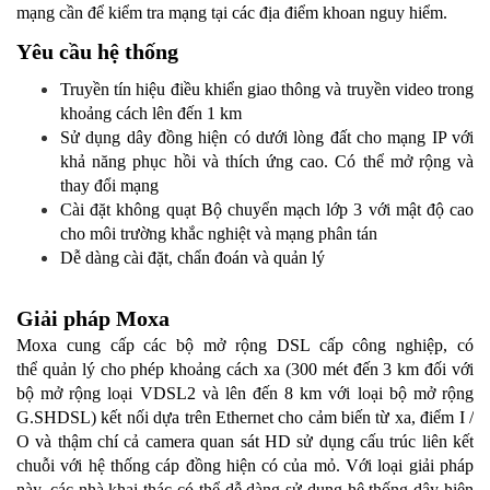
mạng cần để kiểm tra mạng tại các địa điểm khoan nguy hiểm.
Yêu cầu hệ thống
Truyền tín hiệu điều khiển giao thông và truyền video trong
khoảng cách lên đến 1 km
Sử dụng dây đồng hiện có dưới lòng đất cho mạng IP với
khả năng phục hồi và thích ứng cao. Có thể mở rộng và
thay đổi mạng
Cài đặt không quạt Bộ chuyển mạch lớp 3 với mật độ cao
cho môi trường khắc nghiệt và mạng phân tán
Dễ dàng cài đặt, chẩn đoán và quản lý
Giải pháp Moxa
Moxa cung cấp các bộ mở rộng DSL cấp công nghiệp, có
thể quản lý cho phép khoảng cách xa (300 mét đến 3 km đối với
bộ mở rộng loại VDSL2 và lên đến 8 km với loại bộ mở rộng
G.SHDSL) kết nối dựa trên Ethernet cho cảm biến từ xa, điểm I /
O và thậm chí cả camera quan sát HD sử dụng cấu trúc liên kết
chuỗi với hệ thống cáp đồng hiện có của mỏ. Với loại giải pháp
này, các nhà khai thác có thể dễ dàng sử dụng hệ thống dây hiện