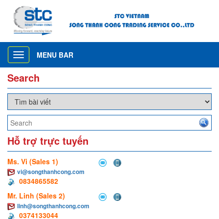
MENU BAR
Toggle
navigation
Search
Hỗ trợ trực tuyến
Ms. Vi (Sales 1)
vi@songthanhcong.com
0834865582
Mr. Linh (Sales 2)
linh@songthanhcong.com
0374133044