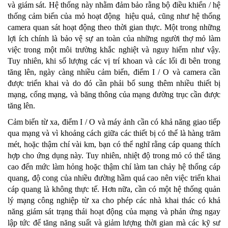
và giám sát. Hệ thống này nhằm đảm bảo rằng bộ điều khiển / hệ
thống cảm biến của mỏ hoạt động hiệu quả, cũng như hệ thống
camera quan sát hoạt động theo thời gian thực. Một trong những
lợi ích chính là bảo vệ sự an toàn của những người thợ mỏ làm
việc trong một môi trường khắc nghiệt và nguy hiểm như vậy.
Tuy nhiên, khi số lượng các vị trí khoan và các lối đi bên trong
tăng lên, ngày càng nhiều cảm biến, điểm I / O và camera cần
được triển khai và do đó cần phải bổ sung thêm nhiều thiết bị
mạng, cổng mạng, và băng thông của mạng đường trục cần được
tăng lên.
Cảm biến từ xa, điểm I / O và máy ảnh cần có khả năng giao tiếp
qua mạng và vì khoảng cách giữa các thiết bị có thể là hàng trăm
mét, hoặc thậm chí vài km, bạn có thể nghĩ rằng cáp quang thích
hợp cho ứng dụng này. Tuy nhiên, nhiệt độ trong mỏ có thể tăng
cao đến mức làm hỏng hoặc thậm chí làm tan chảy hệ thống cáp
quang, độ cong của nhiều đường hầm quá cao nên việc triển khai
cáp quang là không thực tế. Hơn nữa, cần có một hệ thống quản
lý mạng công nghiệp từ xa cho phép các nhà khai thác có khả
năng giám sát trạng thái hoạt động của mạng và phản ứng ngay
lập tức để tăng năng suất và giảm lượng thời gian mà các kỹ sư