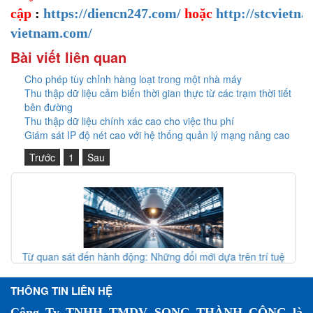
cập
:
https://diencn247.com/
hoặc
http://stcvietna
vietnam.com/
Bài viết liên quan
Cho phép tùy chỉnh hàng loạt trong một nhà máy
Thu thập dữ liệu cảm biến thời gian thực từ các trạm thời tiết
bên đường
Thu thập dữ liệu chính xác cao cho việc thu phí
Giám sát IP độ nét cao với hệ thống quản lý mạng nâng cao
Trước
1
Sau
trên trí tuệ
Giao thức vòng MRP (IEC 62439-2) – Giải pháp d
át đường sắt
mạng công nghiệp
THÔNG TIN LIÊN HỆ
Công Ty TNHH TMDV SONG THÀNH CÔNG là