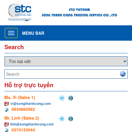
MENU BAR
Toggle
navigation
Search
Hỗ trợ trực tuyến
Ms. Vi (Sales 1)
vi@songthanhcong.com
0834865582
Mr. Linh (Sales 2)
linh@songthanhcong.com
0374133044