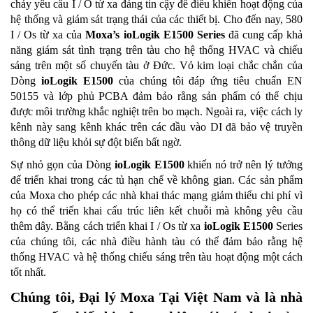
cháy yêu cầu I / O từ xa đáng tin cậy để điều khiển hoạt động của
hệ thống và giám sát trạng thái của các thiết bị. Cho đến nay, 580
I / Os từ xa của
Moxa’s ioLogik E1500 Series
đã cung cấp khả
năng giám sát tình trạng trên tàu cho hệ thống HVAC và chiếu
sáng trên một số chuyến tàu ở Đức. Vỏ kim loại chắc chắn của
Dòng
ioLogik E1500
của chúng tôi đáp ứng tiêu chuẩn EN
50155 và lớp phủ PCBA đảm bảo rằng sản phẩm có thể chịu
được môi trường khắc nghiệt trên bo mạch. Ngoài ra, việc cách ly
kênh này sang kênh khác trên các đầu vào DI đã bảo vệ truyền
thông dữ liệu khỏi sự đột biến bất ngờ.
Sự nhỏ gọn của Dòng
ioLogik E1500
khiến nó trở nên lý tưởng
để triển khai trong các tủ hạn chế về không gian. Các sản phẩm
của Moxa cho phép các nhà khai thác mạng giảm thiểu chi phí vì
họ có thể triển khai cấu trúc liên kết chuỗi mà không yêu cầu
thêm dây. Bằng cách triển khai I / Os từ xa
ioLogik E1500
Series
của chúng tôi, các nhà điều hành tàu có thể đảm bảo rằng hệ
thống HVAC và hệ thống chiếu sáng trên tàu hoạt động một cách
tốt nhất.
Chúng tôi, Đại lý Moxa Tại Việt Nam và là nhà