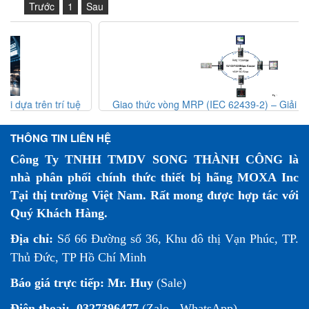
Trước
1
Sau
ệ
Giao thức vòng MRP (IEC 62439-2) – Giải pháp dự phòng
t
mạng công nghiệp
THÔNG TIN LIÊN HỆ
Công Ty TNHH TMDV SONG THÀNH CÔNG là
nhà phân phối chính thức thiết bị hãng MOXA Inc
Tại thị trường Việt Nam. Rất mong được hợp tác với
Quý Khách Hàng.
Địa chỉ:
Số 66 Đường số 36, Khu đô thị Vạn Phúc, TP.
Thủ Đức, TP Hồ Chí Minh
Báo giá trực tiếp:
Mr. Huy
(Sale)
Điện thoại:
0327396477
(Zalo - WhatsApp)