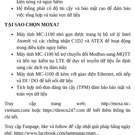
kiện nóng và nguy hiểm
Hệ thống phải có độ tin cậy và bảo mật cao để đảm bảo
việc tổng hợp và toàn vẹn dữ liệu
TẠI SAO CHỌN MOXA?
Máy tính MC-1100 nhỏ gọn được trang bị bộ xử lý Intel
Atom® và các chứng nhận C1D2 và ATEX để hoạt động
trong điều kiện nguy hiểm
Máy tính MC-1100 hỗ trợ chuyển đổi Modbus-sang-MQTT
và liên tục kiểm tra LTE để duy trì truyền dữ liệu ổn định
sang các dịch vụ đám mây
Máy tính MC-1100 đi kèm với giao diện Ethernet, nối tiếp
và DI / DO để kết nối dữ liệu
Tích hợp mô-đun đáng tin cậy (TPM) đảm bảo bảo mật và
toàn vẹn dữ liệu
Truy cập trang web:
http://moxa.stc-
vietnam.com/
hoặc
https://diencn247.com
để biết thêm thông tin
chi tiết.
Truy cập Fanpage, like và follow để cập nhật giải pháp hằng ngày
nhé:
https://www.facebook.com/lammangcongn
...