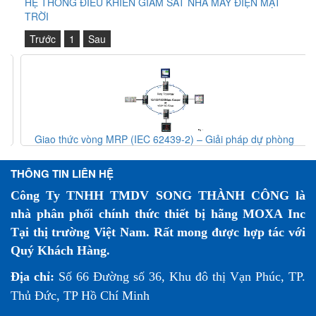
HỆ THỐNG ĐIỀU KHIỂN GIÁM SÁT NHÀ MÁY ĐIỆN MẶT
TRỜI
Trước
1
Sau
Giao thức vòng MRP (IEC 62439-2) – Giải pháp dự phòng
mạng công nghiệp
THÔNG TIN LIÊN HỆ
Công Ty TNHH TMDV SONG THÀNH CÔNG là
nhà phân phối chính thức thiết bị hãng MOXA Inc
Tại thị trường Việt Nam. Rất mong được hợp tác với
Quý Khách Hàng.
Địa chỉ:
Số 66 Đường số 36, Khu đô thị Vạn Phúc, TP.
Thủ Đức, TP Hồ Chí Minh