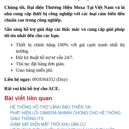
Chúng tôi, Đại diện Thương Hiệu Moxa Tại Việt Nam và là
nhà cung cấp thiết bị công nghiệp với các loại cảm biến tiêu
chuẩn cao trong công nghiêp.
Sẵn sàng hỗ trợ giải đáp các thắc mắc và cung cấp giải pháp
tối ưu nhất đến cho các bạn.
Thiết bị chính hãng 100% với giá cạnh tranh nhất thị
trường.
​Đội kỹ thuật hỗ trợ tư vấn 24/7.
Thủ tục đặt hàng đơn giản.
Giao hàng miễn phí.
Liên hệ ngay:
0918364352 (Duy)
Rất vui khi hỗ trợ cho ACE.
Bài viết liên quan
HỆ THỐNG HỖ TRỢ CẢNH BÁO THIÊN TAI
PHÁT HIỆN LỖI CAMERA NHANH CHÓNG CHO HỆ THỐNG
GIAO THÔNG ITS
GIÁM SÁT ĐIỆN MẶT TRỜI KHU DÂN CƯ