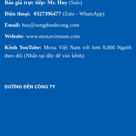
Báo giá trực tiếp:
Mr. Huy
(Sale)
Điện thoại:
0327396477
(Zalo - WhatsApp)
Email:
huy@songthanhcong.com
Website
:
www.moxavietnam.com
Kênh YouTube:
Moxa Việt Nam
với hơn 8,000 Người
theo dõi (
Nhấn tại đây để vào kênh
)
ĐƯỜNG ĐẾN CÔNG TY