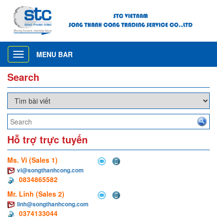
MENU BAR
Toggle
navigation
Search
Hỗ trợ trực tuyến
Ms. Vi (Sales 1)
vi@songthanhcong.com
0834865582
Mr. Linh (Sales 2)
linh@songthanhcong.com
0374133044