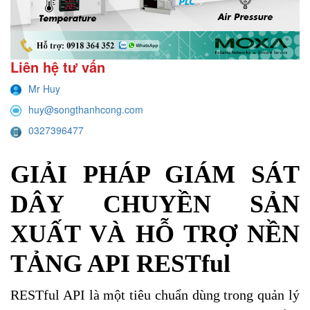
Liên hệ tư vấn
Mr Huy
huy@songthanhcong.com
0327396477
GIẢI PHÁP GIÁM SÁT
DÂY CHUYỀN SẢN
XUẤT VÀ HỖ TRỢ NỀN
TẢNG API RESTful
RESTful API là một tiêu chuẩn dùng trong quản lý