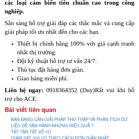
các loại cảm biến tiêu chuẩn cao trong công
nghiêp.
Sẵn sàng hỗ trợ giải đáp các thắc mắc và cung cấp
giải pháp tối ưu nhất đến cho các bạn.
Thiết bị chính hãng 100% với giá cạnh tranh
nhất thị trường.
​Đội kỹ thuật hỗ trợ tư vấn 24/7.
Thủ tục đặt hàng đơn giản.
Giao hàng miễn phí.
Liên hệ ngay:
0918364352 (Duy)Rất vui khi hỗ
trợ cho ACE.
Bài viết liên quan
BẠN ĐANG CẦN GIẢI PHÁP THU THẬP VÀ PHÂN TÍCH DỮ
LIỆU DỄ VẬN HÀNH NHƯNG HIỆU QUẢ ?
TẤT TẦN TẬT VỀ I/O
GIÁM SÁT 300 I/O THEO CÁCH ĐƠN GIẢN NHẤT