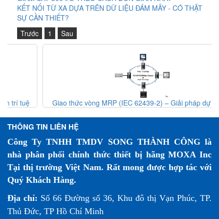
KẾT NỐI TỪ XA DỰA TRÊN DỮ LIỆU ĐÁM MÂY - CÓ THẬT
SỰ CẦN THIẾT?
Trước
1
Sau
Giao thức vòng MRP (IEC 62439-2) – Giải pháp dự phòng
mạng công nghiệp
THÔNG TIN LIÊN HỆ
Công Ty TNHH TMDV SONG THÀNH CÔNG là
nhà phân phối chính thức thiết bị hãng MOXA Inc
Tại thị trường Việt Nam. Rất mong được hợp tác với
Quý Khách Hàng.
Địa chỉ:
Số 66 Đường số 36, Khu đô thị Vạn Phúc, TP.
Thủ Đức, TP Hồ Chí Minh