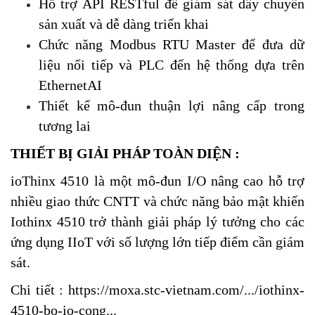
Hỗ trợ API RESTful để giám sát dây chuyền
sản xuất và dễ dàng triển khai
Chức năng Modbus RTU Master để đưa dữ
liệu nối tiếp và PLC đến hệ thống dựa trên
EthernetAI
Thiết kế mô-đun thuận lợi nâng cấp trong
tương lai
THIẾT BỊ GIẢI PHÁP TOÀN DIỆN :
ioThinx 4510 là một mô-đun I/O nâng cao hỗ trợ
nhiều giao thức CNTT và chức năng bảo mật khiến
Iothinx 4510 trở thành giải pháp lý tưởng cho các
ứng dụng IIoT với số lượng lớn tiếp điểm cần giám
sát.
Chi tiết :
https://moxa.stc-vietnam.com/.../iothinx-
4510-bo-io-cong...