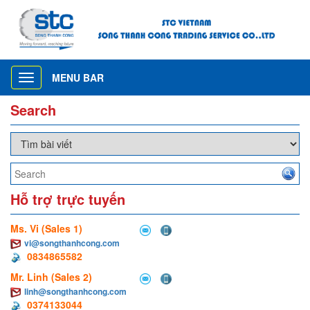
MENU BAR
Toggle
navigation
Search
Hỗ trợ trực tuyến
Ms. Vi (Sales 1)
vi@songthanhcong.com
0834865582
Mr. Linh (Sales 2)
linh@songthanhcong.com
0374133044